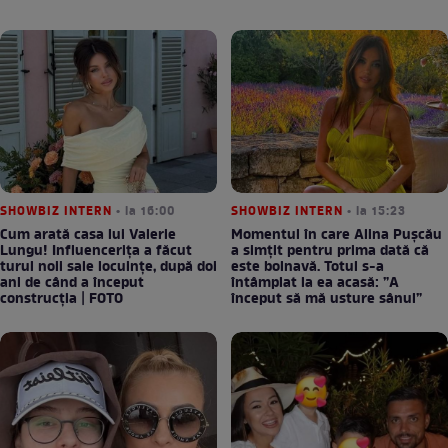
SHOWBIZ INTERN
• la 16:00
SHOWBIZ INTERN
• la 15:23
Cum arată casa lui Valerie
Momentul în care Alina Pușcău
Lungu! Influencerița a făcut
a simțit pentru prima dată că
turul noii sale locuințe, după doi
este bolnavă. Totul s-a
ani de când a început
întâmplat la ea acasă: ”A
construcția | FOTO
început să mă usture sânul”