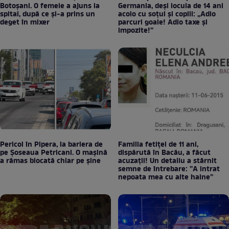
Botoșani. O femeie a ajuns la
Germania, deși locuia de 14 ani
spital, după ce și-a prins un
acolo cu soțul și copiii: „Adio
deget în mixer
parcuri goale! Adio taxe și
impozite!”
Pericol în Pipera, la bariera de
Familia fetiței de 11 ani,
pe Șoseaua Petricani. O mașină
dispărută în Bacău, a făcut
a rămas blocată chiar pe șine
acuzații! Un detaliu a stârnit
semne de întrebare: ”A intrat
nepoata mea cu alte haine”