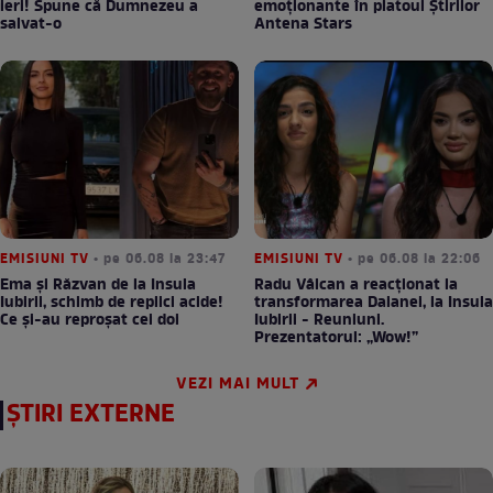
ieri! Spune că Dumnezeu a
emoționante în platoul Știrilor
salvat-o
Antena Stars
EMISIUNI TV
• pe 06.08 la 23:47
EMISIUNI TV
• pe 06.08 la 22:06
Ema și Răzvan de la Insula
Radu Vâlcan a reacționat la
Iubirii, schimb de replici acide!
transformarea Daianei, la Insula
Ce și-au reproșat cei doi
Iubirii - Reuniuni.
Prezentatorul: „Wow!”
VEZI MAI MULT
ȘTIRI EXTERNE