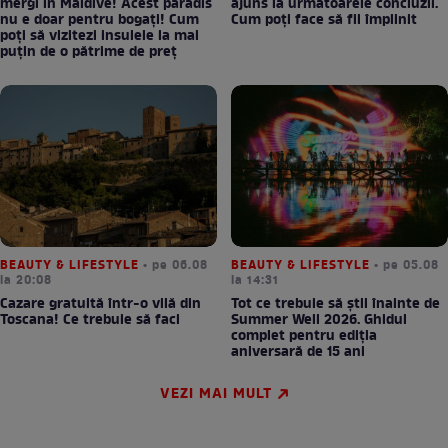
mergi în Maldive! Acest paradis
ajuns la următoarele concluzii.
nu e doar pentru bogați! Cum
Cum poți face să fii împlinit
poți să vizitezi insulele la mai
puțin de o pătrime de preț
BEAUTY & LIFESTYLE
• pe 06.08
BEAUTY & LIFESTYLE
• pe 05.08
la 20:08
la 14:31
Cazare gratuită într-o vilă din
Tot ce trebuie să știi înainte de
Toscana! Ce trebuie să faci
Summer Well 2026. Ghidul
complet pentru ediția
aniversară de 15 ani
VEZI MAI MULT