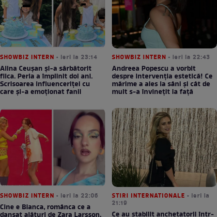
SHOWBIZ INTERN
• ieri la 23:14
SHOWBIZ INTERN
• ieri la 22:43
Alina Ceușan și-a sărbătorit
Andreea Popescu a vorbit
fiica. Perla a împlinit doi ani.
despre intervenția estetică! Ce
Scrisoarea influenceriței cu
mărime a ales la sâni și cât de
care și-a emoționat fanii
mult s-a învinețit la față
SHOWBIZ INTERN
• ieri la 22:06
STIRI INTERNATIONALE
• ieri la
21:19
Cine e Bianca, românca ce a
Ce au stabilit anchetatorii într-
dansat alături de Zara Larsson,