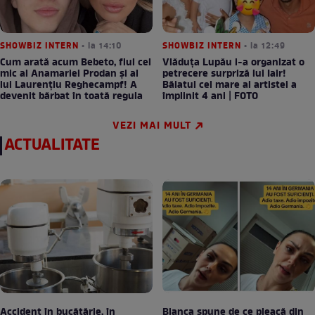
SHOWBIZ INTERN
• la 14:10
SHOWBIZ INTERN
• la 12:49
Cum arată acum Bebeto, fiul cel
Vlăduța Lupău i-a organizat o
mic al Anamariei Prodan și al
petrecere surpriză lui Iair!
lui Laurențiu Reghecampf! A
Băiatul cel mare al artistei a
devenit bărbat în toată regula
împlinit 4 ani | FOTO
VEZI MAI MULT
ACTUALITATE
Accident în bucătărie, în
Bianca spune de ce pleacă din