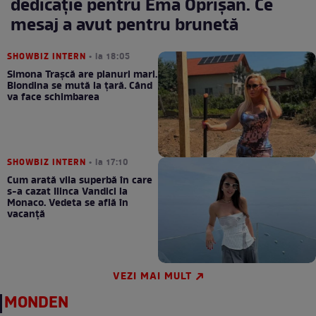
dedicație pentru Ema Oprișan. Ce
mesaj a avut pentru brunetă
SHOWBIZ INTERN
• la 18:05
Simona Trașcă are planuri mari.
Blondina se mută la țară. Când
va face schimbarea
SHOWBIZ INTERN
• la 17:10
Cum arată vila superbă în care
s-a cazat Ilinca Vandici la
Monaco. Vedeta se află în
vacanță
VEZI MAI MULT
MONDEN