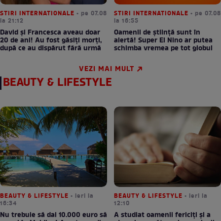
STIRI INTERNATIONALE
• pe 07.08
STIRI INTERNATIONALE
• pe 07.08
la 21:12
la 16:55
David și Francesca aveau doar
Oamenii de știință sunt în
20 de ani! Au fost găsiți morți,
alertă! Super El Nino ar putea
după ce au dispărut fără urmă
schimba vremea pe tot globul
VEZI MAI MULT
BEAUTY & LIFESTYLE
BEAUTY & LIFESTYLE
• ieri la
BEAUTY & LIFESTYLE
• ieri la
16:34
12:10
Nu trebuie să dai 10.000 euro să
A studiat oamenii fericiți și a