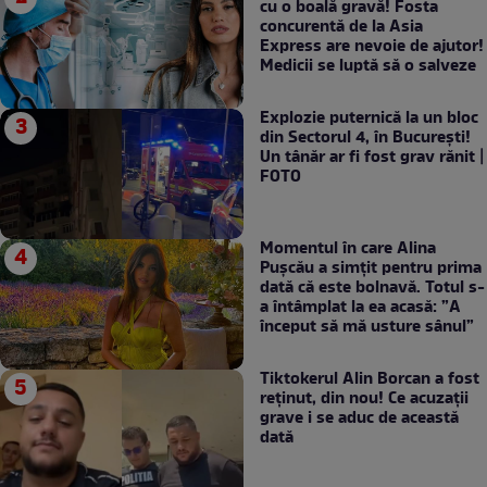
cu o boală gravă! Fosta
concurentă de la Asia
Express are nevoie de ajutor!
Medicii se luptă să o salveze
Explozie puternică la un bloc
din Sectorul 4, în București!
Un tânăr ar fi fost grav rănit |
FOTO
Momentul în care Alina
Pușcău a simțit pentru prima
dată că este bolnavă. Totul s-
a întâmplat la ea acasă: ”A
început să mă usture sânul”
Tiktokerul Alin Borcan a fost
reținut, din nou! Ce acuzații
grave i se aduc de această
dată