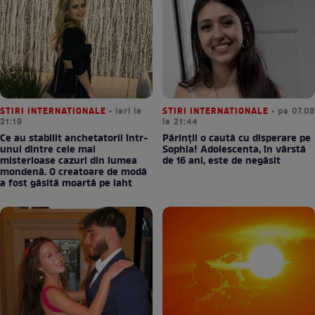
STIRI INTERNATIONALE
• ieri la
STIRI INTERNATIONALE
• pe 07.08
21:19
la 21:44
Ce au stabilit anchetatorii într-
Părinții o caută cu disperare pe
unul dintre cele mai
Sophia! Adolescenta, în vârstă
misterioase cazuri din lumea
de 16 ani, este de negăsit
mondenă. O creatoare de modă
a fost găsită moartă pe iaht