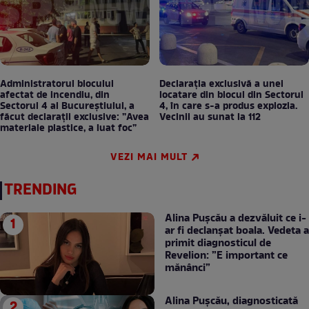
Administratorul blocului
Declarația exclusivă a unei
afectat de incendiu, din
locatare din blocul din Sectorul
Sectorul 4 al Bucureștiului, a
4, în care s-a produs explozia.
făcut declarații exclusive: ”Avea
Vecinii au sunat la 112
materiale plastice, a luat foc”
VEZI MAI MULT
TRENDING
Alina Pușcău a dezvăluit ce i-
ar fi declanșat boala. Vedeta a
primit diagnosticul de
Revelion: ”E important ce
mănânci”
Alina Pușcău, diagnosticată