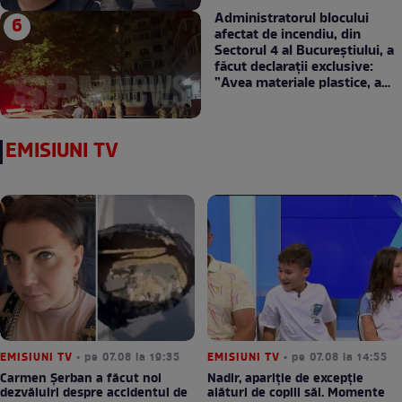
Administratorul blocului
afectat de incendiu, din
Sectorul 4 al Bucureștiului, a
făcut declarații exclusive:
”Avea materiale plastice, a
luat foc”
EMISIUNI TV
EMISIUNI TV
• pe 07.08 la 19:35
EMISIUNI TV
• pe 07.08 la 14:55
Carmen Șerban a făcut noi
Nadir, apariție de excepție
dezvăluiri despre accidentul de
alături de copiii săi. Momente