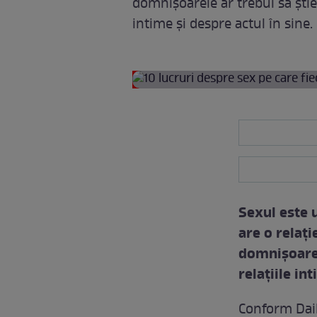
domnişoarele ar trebui să ştie
intime şi despre actul în sine.
Sexul este 
are o relaţi
domnişoarel
relaţiile in
Conform Daily