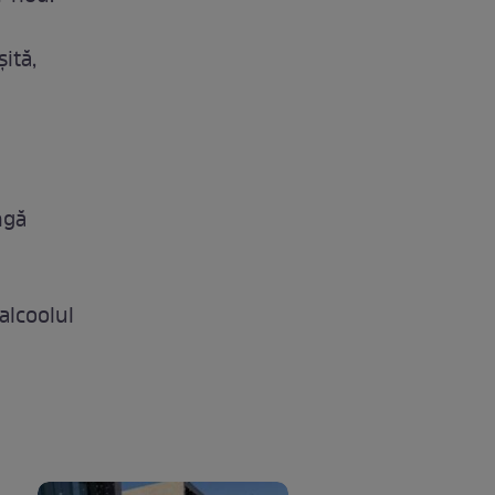
ită,
ngă
 alcoolul