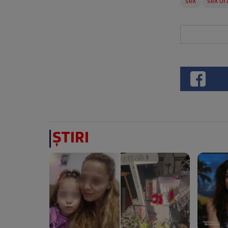
sex
sex or
ȘTIRI