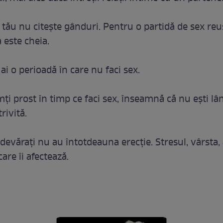
 tău nu citeşte gânduri. Pentru o partidă de sex reuş
este cheia.
 ai o perioadă în care nu faci sex.
mţi prost în timp ce faci sex, înseamnă că nu eşti lâ
rivită.
adevăraţi nu au întotdeauna erecţie. Stresul, vârsta,
care îi afectează.