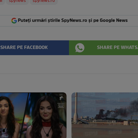
al
spynews
spynews.ro
Puteți urmări știrile SpyNews.ro și pe Google News
SHARE PE FACEBOOK
SHARE PE WHATS