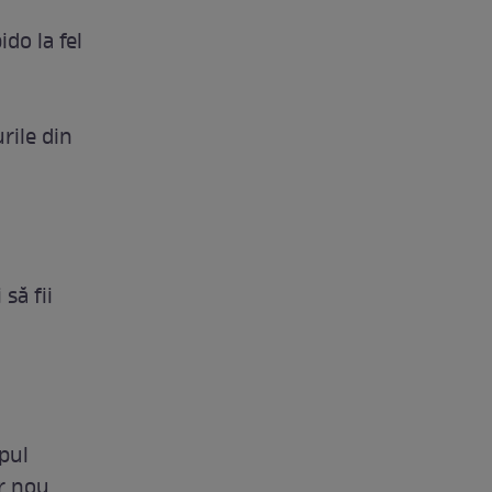
do la fel
urile din
să fii
mpul
r nou.