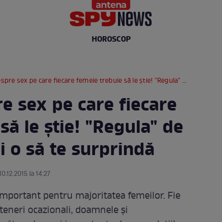
HOROSCOP
ex pe care fiecare femeie trebuie să le ştie! "Regula" de la numărul cinci o să te surprindă
re sex pe care fiecare
să le ştie! "Regula" de
i o să te surprindă
10.12.2015 la 14:27
important pentru majoritatea femeilor. Fie
rteneri ocazionali, doamnele şi