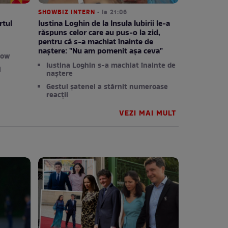
SHOWBIZ INTERN
• la 21:06
rtul
Iustina Loghin de la Insula Iubirii le-a
răspuns celor care au pus-o la zid,
pentru că s-a machiat înainte de
naștere: "Nu am pomenit așa ceva"
row
Iustina Loghin s-a machiat înainte de
i
naștere
Gestul șatenei a stârnit numeroase
reacții
VEZI MAI MULT