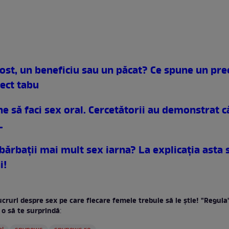
post, un beneficiu sau un păcat? Ce spune un pr
iect tabu
ne să faci sex oral. Cercetătorii au demonstrat 
L
bărbaţii mai mult sex iarna? La explicaţia asta 
i!
ucruri despre sex pe care fiecare femeie trebuie să le ştie! "Regula"
 o să te surprindă
: