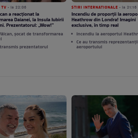
 TV
• la 22:06
STIRI INTERNATIONALE
• la 21:16
can a reacționat la
Incendiu de proporții la aeropo
marea Daianei, la Insula Iubirii
Heathrow din Londra! Imagini
ni. Prezentatorul: „Wow!”
exclusive, în timp real
âlcan, șocat de transformarea
Incendiu la aeroportul Heath
i
Ce au transmis reprezentanți
 transmis prezentatorul
aeroportului