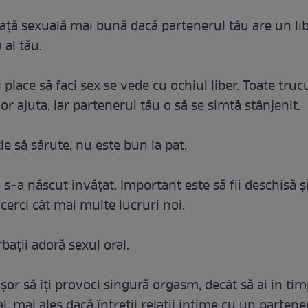
viaţă sexuală mai bună dacă partenerul tău are un libi
 al tău.
i place să faci sex se vede cu ochiul liber. Toate truc
r ajuta, iar partenerul tău o să se simtă stânjenit.
ie să sărute, nu este bun la pat.
s-a născut învăţat. Important este să fii deschisă şi 
cerci cât mai multe lucruri noi.
rbaţii adoră sexul oral.
şor să îţi provoci singură orgasm, decât să ai în ti
l, mai ales dacă întreţii relaţii intime cu un partene