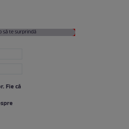
. Fie că
espre