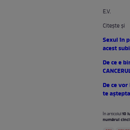
E.V.
Citeşte şi
Sexul în 
acest sub
De ce e bi
CANCERU
De ce vor 
te aştepta
10 l
În articolul
numărul cinci