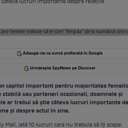
 câteva lucruri importante despre relaţiile
Adaugă-ne ca sursă preferată în Google
Urmărește SpyNews pe Discover
un capitol important pentru majoritatea femeilor
e stabilă sau parteneri ocazionali, doamnele şi
e ar trebui să ştie câteva lucruri importante d
time şi despre actul în sine.
 Mail, iată 10 lucruri care nu trebuie să îţi scape: