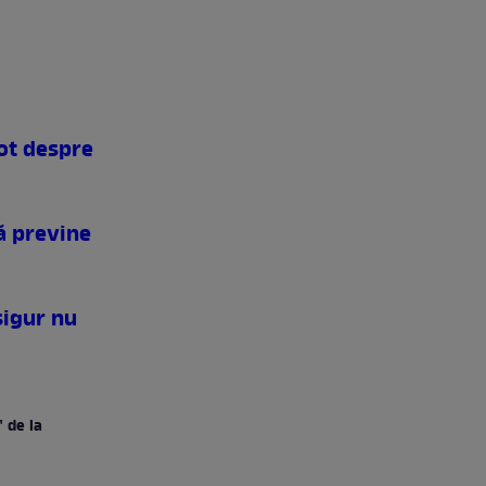
eot despre
că previne
sigur nu
 de la