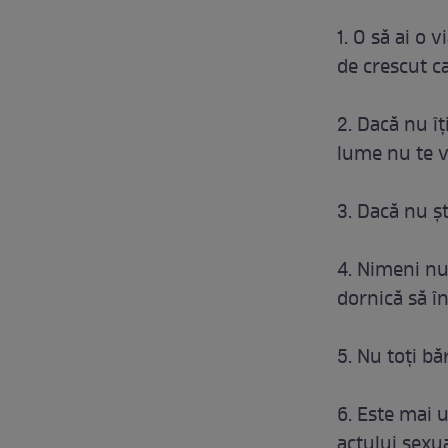
1. O să ai o 
de crescut ca
2. Dacă nu îţ
lume nu te vo
3. Dacă nu şt
4. Nimeni nu 
dornică să în
5. Nu toţi bă
6. Este mai u
actului sexua