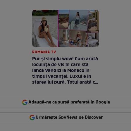
ROMANIA TV
Pur și simplu wow! Cum arată
locuința de vis în care stă
Ilinca Vandici la Monaco în
timpul vacanței. Luxul e în
starea lui pură. Totul arată ca
în filme! / GALERIE FOTO
Adaugă-ne ca sursă preferată în Google
Urmărește SpyNews pe Discover