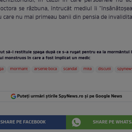
chizitoriului, în cazul în care persoanele nu a
doctora se răzbuna, întrucât mediul îi "însănătoşea
u care nu mai primeau banii din pensia de invalidita
rut să-i restituie şpaga după ce s-a rugat pentru ea la mormântul 
ul monstruos în care a fost implicat un medic
:
ga
mormant
arsenie boca
scandal
mita
discutii
spynew
Puteți urmări știrile SpyNews.ro și pe Google News
SHARE PE FACEBOOK
SHARE PE WHATS