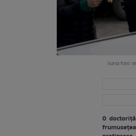
Sursa foto: t
O doctoriţ
frumuseţea,