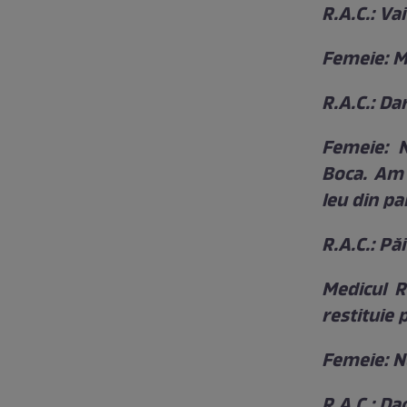
R.A.C.: Va
Femeie: 
R.A.C.: Da
Femeie: N
Boca. Am 
leu din p
R.A.C.: Pă
Medicul R
restituie 
Femeie: N
R.A.C.: Da