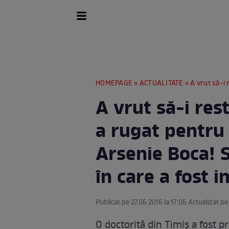
HOMEPAGE
»
ACTUALITATE
» A vrut să-i restituie şp
A vrut să-i res
a rugat pentru
Arsenie Boca! 
în care a fost 
Publicat pe 27.05.2016 la 17:05 Actualizat pe
O doctoriţă din Timiş a fost p