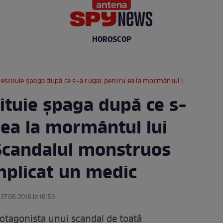
HOROSCOP
aga după ce s-a rugat pentru ea la mormântul lui Arsenie Boca! Scandalul monstruos în care a fost implicat un medic
tituie şpaga după ce s-
 ea la mormântul lui
Scandalul monstruos
implicat un medic
 27.05.2016 la 16:53
rotagonista unui scandal de toată