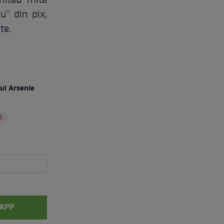
chitau mita
u" din pix,
te.
lui Arsenie
s
APP