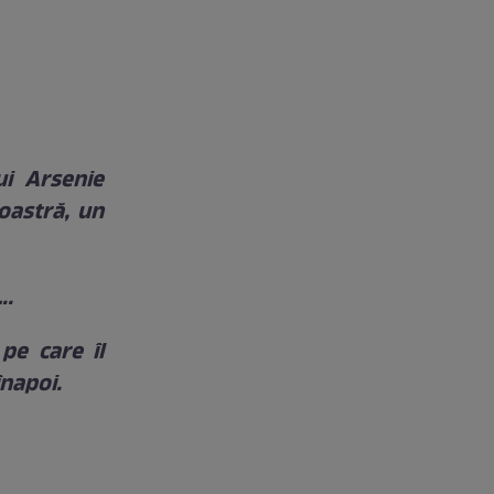
ui Arsenie
oastră, un
….
pe care îl
înapoi.