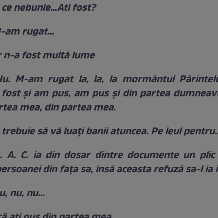
i ce nebunie…Ati fost?
M-am rugat…
r n-a fost multă lume
u. M-am rugat la, la, la mormântul Părintel
fost și am pus, am pus și din partea dumneav
artea mea, din partea mea.
i trebuie să vă luați banii atuncea. Pe leul pentru
. A. C. ia din dosar dintre documente un plic 
persoanei din fața sa, însă aceasta refuză sa-l ia 
u, nu, nu…
că ați pus din partea mea.