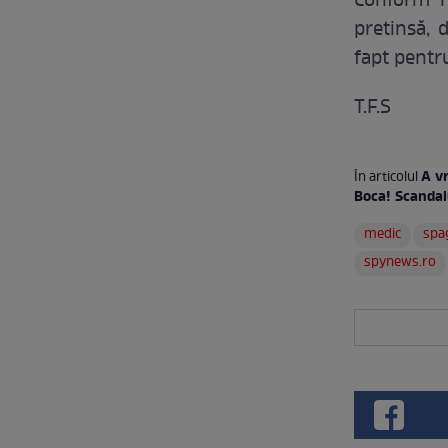
Conform re
pretinsă, 
fapt pentr
T.F.S
A v
În articolul
Boca! Scandal
medic
spa
spynews.ro