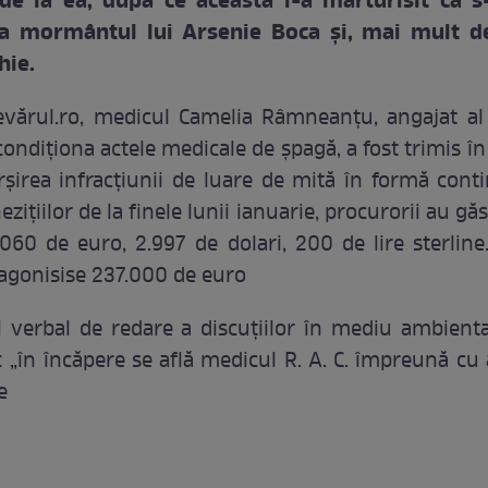
de la ea, după ce aceasta i-a mărturisit că s
la mormântul lui Arsenie Boca şi, mai mult de
hie.
vărul.ro, medicul Camelia Râmneanțu, angajat al
condiționa actele medicale de șpagă, a fost trimis î
șirea infracțiunii de luare de mită în formă conti
zițiilor de la finele lunii ianuarie, procurorii au găs
060 de euro, 2.997 de dolari, 200 de lire sterline
gonisise 237.000 de euro
 verbal de redare a discuțiilor în mediu ambienta
 „în încăpere se află medicul R. A. C. împreună cu 
e