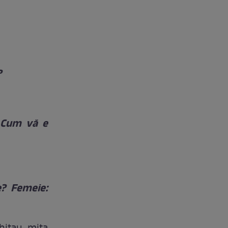
?
. Cum vă e
e? Femeie: