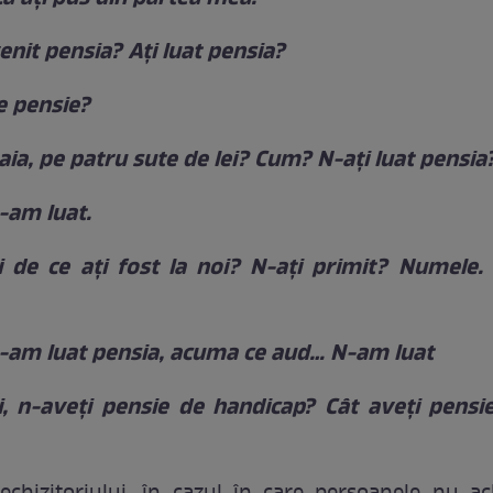
venit pensia? Ați luat pensia?
e pensie?
 aia, pe patru sute de lei? Cum? N-ați luat pensia
-am luat.
ăi de ce ați fost la noi? N-ați primit? Numele
-am luat pensia, acuma ce aud… N-am luat
ăi, n-aveți pensie de handicap? Cât aveți pensi