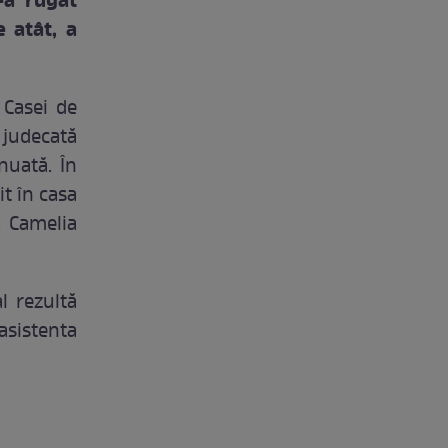
-a rugat
 atât, a
 Casei de
n judecată
nuată. În
it în casa
. Camelia
l rezultă
asistenta