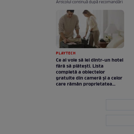
Articolul continuă după recomandări
PLAYTECH
Ce ai voie să iei dintr-un hotel
fără să plătești. Lista
completă a obiectelor
gratuite din cameră și a celor
care rămân proprietatea
unității