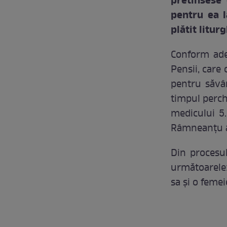
pretinsese 
pentru ea 
plătit liturg
Conform ade
Pensii, care 
pentru săvâr
timpul perche
medicului 5.
Râmneanțu a
Din procesul
următoarele:
sa și o femei