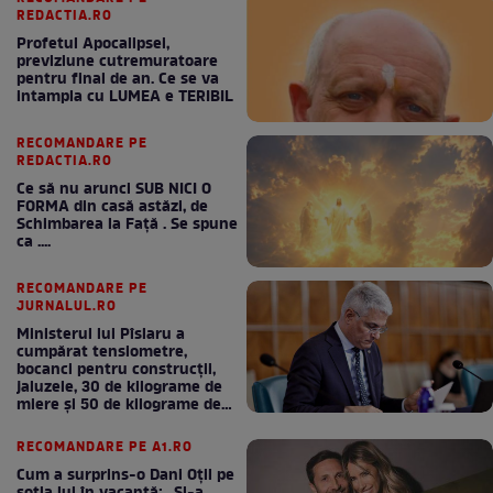
REDACTIA.RO
Profetul Apocalipsei,
previziune cutremuratoare
pentru final de an. Ce se va
intampla cu LUMEA e TERIBIL
RECOMANDARE PE
REDACTIA.RO
Ce să nu arunci SUB NICI O
FORMA din casă astăzi, de
Schimbarea la Față . Se spune
ca ....
RECOMANDARE PE
JURNALUL.RO
Ministerul lui Pîslaru a
cumpărat tensiometre,
bocanci pentru construcții,
jaluzele, 30 de kilograme de
miere și 50 de kilograme de
cafea
RECOMANDARE PE A1.RO
Cum a surprins-o Dani Oțil pe