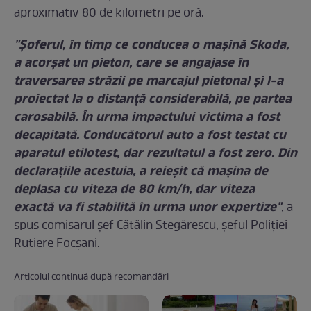
aproximativ 80 de kilometri pe oră.
"Şoferul, în timp ce conducea o maşină Skoda,
a acorşat un pieton, care se angajase în
traversarea străzii pe marcajul pietonal şi l-a
proiectat la o distanţă considerabilă, pe partea
carosabilă. În urma impactului victima a fost
decapitată. Conducătorul auto a fost testat cu
aparatul etilotest, dar rezultatul a fost zero. Din
declaraţiile acestuia, a reieşit că maşina de
deplasa cu viteza de 80 km/h, dar viteza
exactă va fi stabilită în urma unor expertize"
, a
spus comisarul şef Cătălin Stegărescu, şeful Poliţiei
Rutiere Focşani.
Articolul continuă după recomandări