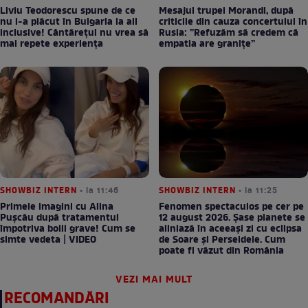
Liviu Teodorescu spune de ce
Mesajul trupei Morandi, după
nu i-a plăcut în Bulgaria la all
criticile din cauza concertului în
inclusive! Cântărețul nu vrea să
Rusia: ”Refuzăm să credem că
mai repete experiența
empatia are granițe”
SHOWBIZ INTERN
• la 11:46
SHOWBIZ INTERN
• la 11:25
Primele imagini cu Alina
Fenomen spectaculos pe cer pe
Pușcău după tratamentul
12 august 2026. Șase planete se
împotriva bolii grave! Cum se
aliniază în aceeași zi cu eclipsa
simte vedeta | VIDEO
de Soare și Perseidele. Cum
poate fi văzut din România
VEZI MAI MULT
RECOMANDĂRI