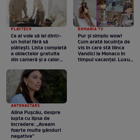
PLAYTECH
ROMANIA TV
Ce ai voie să iei dintr-
Pur și simplu wow!
un hotel fără să
Cum arată locuința de
plătești. Lista completă
vis în care stă Ilinca
a obiectelor gratuite
Vandici la Monaco în
din cameră și a celor
timpul vacanței. Luxul
care rămân
e în starea lui pură.
proprietatea unității
Totul arată ca în filme!
/ GALERIE FOTO
ANTENASTARS
Alina Pușcău, despre
lupta cu lipsa de
încredere: „Aveam
foarte multe gânduri
negative”