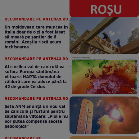
RECOMANDARE PE ANTENA3.RO
Un moldovean care muncea în
Italia doar de o zi a fost lăsat
să moară pe şantier de 6
români. Aceștia riscă acum
închisoarea
RECOMANDARE PE ANTENA3.RO
Al cincilea val de caniculă va
sufoca Europa săptămâna
viitoare. HARTA domului de
căldură care va aduce până la
42 de grade Celsius
RECOMANDARE PE ANTENA3.RO
Șefa ANM anunță un nou val
de caniculă și furtuni pentru
săptămâna viitoare: „Ploile nu
vor putea compensa seceta
pedologică”
RECOMANDARE PE