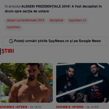
ALEGERI PREZIDENŢIALE 2014! A fost decapitat în
În articolul
drum spre secţia de votare
:
alegeri prezidentiale 2014
decapitat
spynews.ro
spynews
Puteți urmări știrile SpyNews.ro și pe Google News
ȘTIRI
SHOWBIZ INTERN
• la 13:11
SHOWBIZ INTERN
• la 12:33