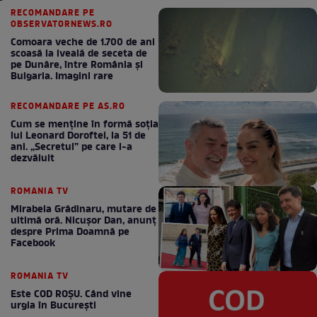
RECOMANDARE PE
OBSERVATORNEWS.RO
Comoara veche de 1.700 de ani
scoasă la iveală de seceta de
pe Dunăre, între România şi
Bulgaria. Imagini rare
RECOMANDARE PE AS.RO
Cum se menţine în formă soţia
lui Leonard Doroftei, la 51 de
ani. „Secretul” pe care l-a
dezvăluit
ROMANIA TV
Mirabela Grădinaru, mutare de
ultimă oră. Nicuşor Dan, anunţ
despre Prima Doamnă pe
Facebook
ROMANIA TV
Este COD ROŞU. Când vine
urgia în Bucureşti