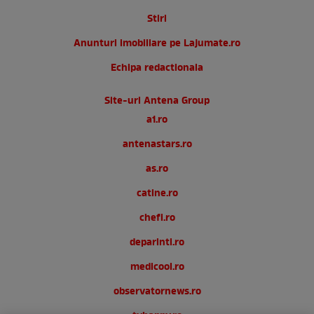
Stiri
Anunturi imobiliare pe Lajumate.ro
Echipa redactionala
Site-uri Antena Group
a1.ro
antenastars.ro
as.ro
catine.ro
chefi.ro
deparinti.ro
medicool.ro
observatornews.ro