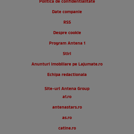
Politica de confidentialitate
Date companie
RSS
Despre cookie
Program Antena 1
Stiri
Anunturi imobiliare pe Lajumate.ro
Echipa redactionala
Site-uri Antena Group
a1.ro
antenastars.ro
as.ro
catine.ro