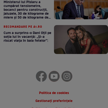
Ministerul lui Pîslaru a
cumpărat tensiometre,
bocanci pentru construcții,
jaluzele, 30 de kilograme de
miere și 50 de kilograme de
cafea
RECOMANDARE PE A1.RO
Cum a surprins-o Dani Oțil pe
soția lui în vacanță: „Și-a
riscat viața în baia fetelor”:
Politica de cookies
Gestionați preferințele