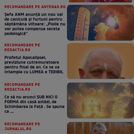
RECOMANDARE PE ANTENA3.RO
Șefa ANM anunță un nou val
de caniculă și furtuni pentru
săptămâna viitoare: „Ploile nu
vor putea compensa seceta
pedologică”
RECOMANDARE PE
REDACTIA.RO
Profetul Apocalipsei,
previziune cutremuratoare
pentru final de an. Ce se va
intampla cu LUMEA e TERIBIL
RECOMANDARE PE
REDACTIA.RO
Ce să nu arunci SUB NICI O
FORMA din casă astăzi, de
Schimbarea la Față . Se spune
ca ....
RECOMANDARE PE
JURNALUL.RO