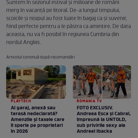
Suntem în sezonul estival și milioane de români
merg în vacanță pe litoral. De-a lungul timpului,
scoicile și nisipul au fost luate în bagaj ca și suvenir,
fiind perfecte pentru a le păstra ca amintire. De data
aceasta, nu va fi posibil în regiunea Cumbria din
nordul Angliei.
Articolul continuă după recomandări
PLAYTECH
ROMANIA TV
Ai garaj, anexă sau
FOTO EXCLUSIV.
terasă nedeclarată?
Andreea Esca şi Cabral,
Amenzile și taxele care
împreună la UNTOLD,
îi sperie pe proprietari
sub privirile sexy ale
în 2026
Andreei Ibacka