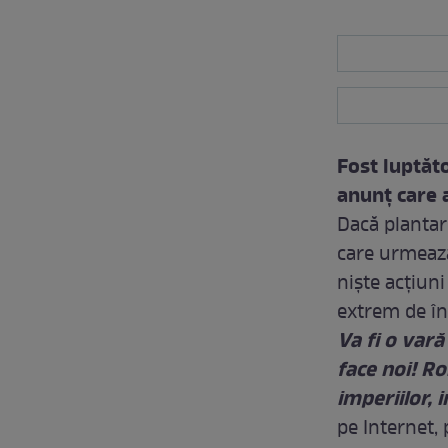
Fost luptăto
anunţ care a
Dacă plantar
care urmeaz
nişte acţiuni
extrem de îng
Va fi o vară
face noi! R
imperiilor, 
pe Internet,