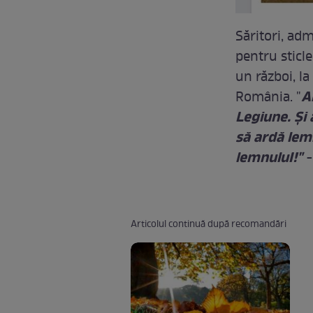
Săritori, adm
pentru sticle
un război, l
A
România. "
Legiune. Şi a
să ardă le
lemnuluI!"
-
Articolul continuă după recomandări