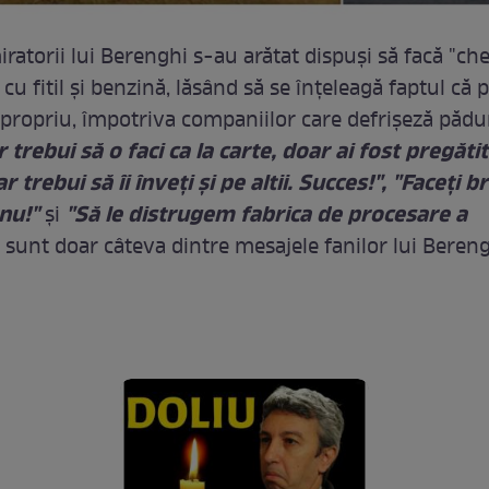
iratorii lui Berenghi s-au arătat dispuşi să facă "che
 cu fitil şi benzină, lăsând să se înţeleagă faptul că
a propriu, împotriva companiilor care defrişeză pădur
r trebui să o faci ca la carte, doar ai fost pregătit
r trebui să îi înveți și pe altii. Succes!", "Faceţi br
mnu!"
"Să le distrugem fabrica de procesare a
şi
 sunt doar câteva dintre mesajele fanilor lui Bereng