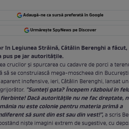
Adaugă-ne ca sursă preferată în Google
Urmărește SpyNews pe Discover
r în Legiunea Străină, Cătălin Berenghi a făcut, 
 pus pe jar autorităţile.
ea crucilor şi spurcarea cu cadavre de porci a teren
ă să se construiască mega-moscheea din Bucureşti
 aparent inofensive, ieri, Cătălin Berenghi, lansat u
"Sunteţi gata? Începem războiul în fel
rijorător.
 fierbinte! Dacă autorităţile nu ne fac dreptate,
omânia nu este colonie pentru materia primă a
indiferent să sunt din est sau din vest!",
a scris B
 postând nişte imagini extrem de sugestive, cu depo