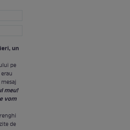
ieri, un
ului pe
 erau
n mesaj
ul meu!
 ne vom
erenghi
zite de