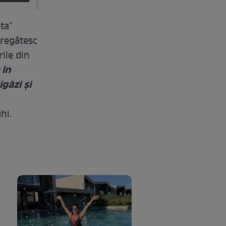
ta"
 pregătesc
ile din
 în
igăzi şi
hi.