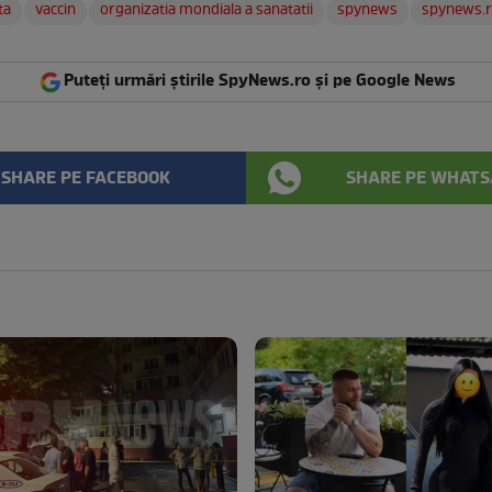
ta
vaccin
organizatia mondiala a sanatatii
spynews
spynews.
Puteți urmări știrile SpyNews.ro și pe Google News
SHARE PE FACEBOOK
SHARE PE WHATS