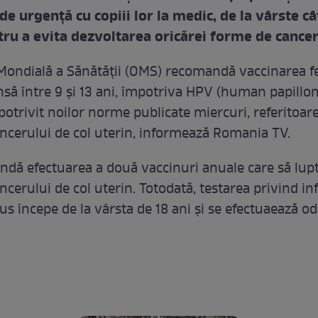
de urgenţă cu copiii lor la medic, de la vârste c
tru a evita dezvoltarea oricărei forme de cancer
Mondială a Sănătăţii (OMS) recomandă vaccinarea fe
nsă între 9 şi 13 ani, împotriva HPV (human papillo
potrivit noilor norme publicate miercuri, referitoare
ncerului de col uterin, informează Romania TV.
ă efectuarea a două vaccinuri anuale care să lup
cerului de col uterin. Totodată, testarea privind inf
s începe de la vârsta de 18 ani şi se efectuaează od