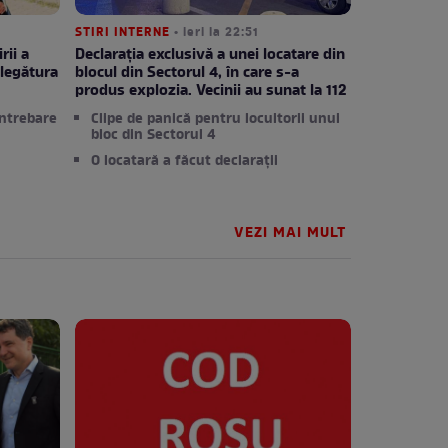
STIRI INTERNE
• ieri la 22:51
rii a
Declarația exclusivă a unei locatare din
legătura
blocul din Sectorul 4, în care s-a
produs explozia. Vecinii au sunat la 112
întrebare
Clipe de panică pentru locuitorii unui
bloc din Sectorul 4
O locatară a făcut declarații
VEZI MAI MULT