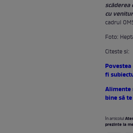
scăderea c
cu venitur
cadrul OM
Foto: Hept
Citeste si:
Povestea 
fi subiect
Alimente n
bine să te
Aten
În articolul
prezinte la m