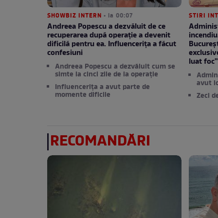
SHOWBIZ INTERN
• la 00:07
STIRI IN
Andreea Popescu a dezvăluit de ce
Administ
recuperarea după operație a devenit
incendiu
dificilă pentru ea. Influencerița a făcut
București
confesiuni
exclusiv
luat foc
Andreea Popescu a dezvăluit cum se
simte la cinci zile de la operație
Admini
avut l
Influencerița a avut parte de
momente dificile
Zeci d
RECOMANDĂRI