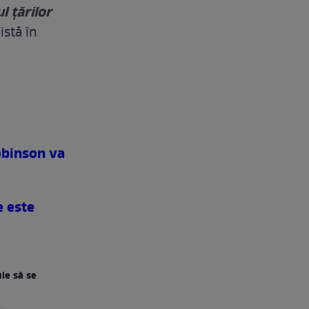
l ţărilor
istă în
obinson va
e este
uie să se