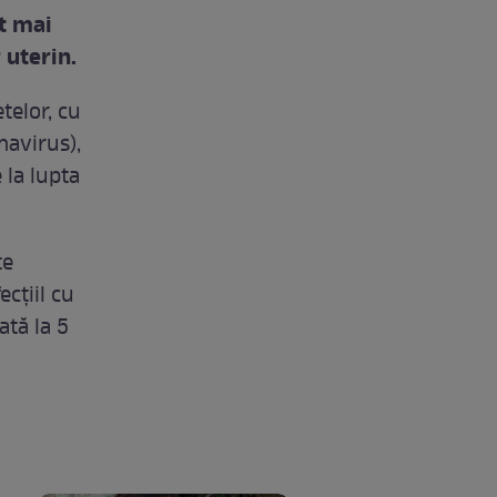
ât mai
 uterin.
telor, cu
mavirus),
 la lupta
te
ecţiil cu
ată la 5