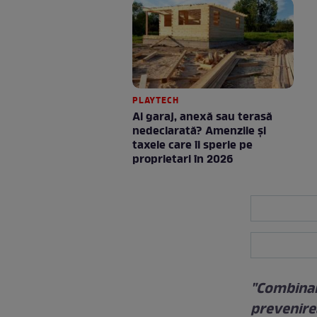
PLAYTECH
Ai garaj, anexă sau terasă
nedeclarată? Amenzile și
taxele care îi sperie pe
proprietari în 2026
"Combinar
prevenirea