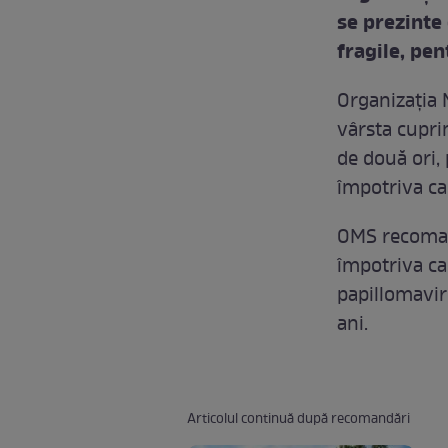
se prezinte 
fragile, pen
Organizaţia 
vârsta cupri
de două ori, 
împotriva ca
OMS recomand
împotriva can
papillomaviru
ani.
Articolul continuă după recomandări