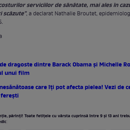
osturilor serviciilor de sănătate, mai ales în cazu
i scăzute"
, a declarat Nathalie Broutet, epidemiolog
S.
a
de dragoste dintre Barack Obama şi Michelle R
ul unui film
esănătoase care îţi pot afecta pielea! Vezi de c
 fereşti
ţie, părinţi! Toate fetiţele cu vârsta cuprinsă între 9 şi 13 ani treb
edic
: