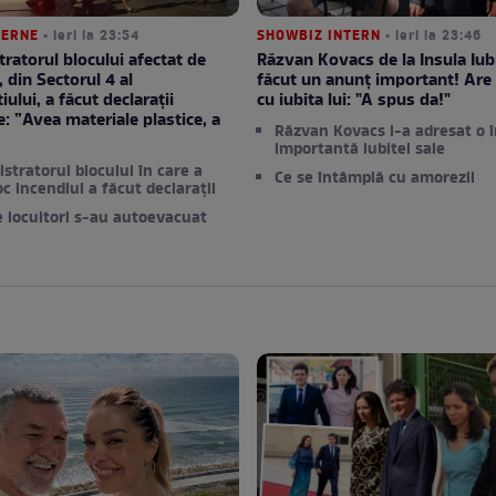
TERNE
• ieri la 23:54
SHOWBIZ INTERN
• ieri la 23:46
ratorul blocului afectat de
Răzvan Kovacs de la Insula Iubi
, din Sectorul 4 al
făcut un anunț important! Are 
ului, a făcut declarații
cu iubita lui: "A spus da!"
e: ”Avea materiale plastice, a
Răzvan Kovacs i-a adresat o 
”
importantă iubitei sale
stratorul blocului în care a
Ce se întâmplă cu amorezii
oc incendiul a făcut declarații
e locuitori s-au autoevacuat