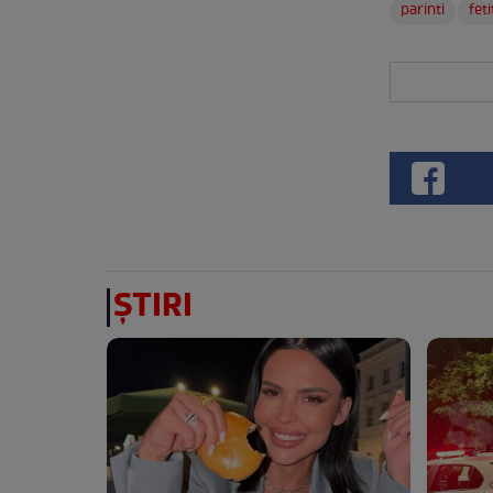
parinti
feti
ȘTIRI