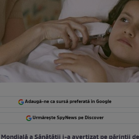
Adaugă-ne ca sursă preferată în Google
Urmărește SpyNews pe Discover
Mondială a Sănătăţii i-a avertizat pe părinţii de