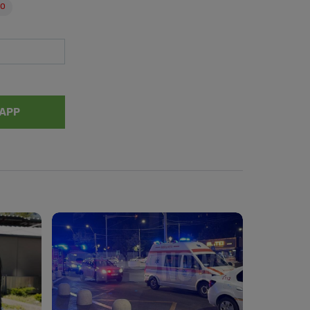
ro
APP