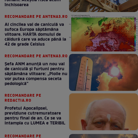
români. Aceștia riscă acum
închisoarea
RECOMANDARE PE ANTENA3.RO
Al cincilea val de caniculă va
sufoca Europa săptămâna
viitoare. HARTA domului de
căldură care va aduce până la
42 de grade Celsius
RECOMANDARE PE ANTENA3.RO
Șefa ANM anunță un nou val
de caniculă și furtuni pentru
săptămâna viitoare: „Ploile nu
vor putea compensa seceta
pedologică”
RECOMANDARE PE
REDACTIA.RO
Profetul Apocalipsei,
previziune cutremuratoare
pentru final de an. Ce se va
intampla cu LUMEA e TERIBIL
RECOMANDARE PE