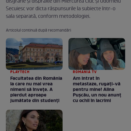
disgrafie şi dispraxie din Miercurea Ciuc şi Odorheiu
Secuiesc vor dicta răspunsurile la subiecte într-o
sala separată, conform metodologiei.
Articolul continuă după recomandări
PLAYTECH
ROMANIA TV
Facultatea din România
Am intrat în
la care nu mai vrea
metastaze, rugaţi-vă
nimeni să înveţe. A
pentru mine! Alina
pierdut aproape
Puşcău, un nou anunţ
jumătate din studenţi
cu ochii în lacrimi