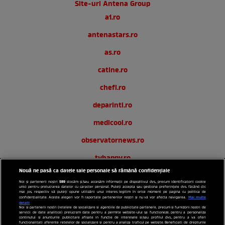
Site-uri Antena Group
a1.ro
antenastars.ro
as.ro
catine.ro
chefi.ro
deparinti.ro
medicool.ro
observatornews.ro
tvhappy.ro
Nouă ne pasă ca datele tale personale să rămână confidențiale
useit.ro
589
Noi și partenerii noștri
stocăm și/sau accesăm informații pe dispozitivul dvs., precum identificatorii cookie
unici pentru prelucrarea datelor cu caracter personal. Puteți accepta sau gestiona preferințele dvs. făcând clic
zutv.ro
mai jos, respectiv vă puteți opune utilizării unui interes legitim în orice moment pe pagina cu politica de
Mai multe
confidențialitate. Aceste alegeri vor fi raportate partenerilor noștri și nu vă vor afecta navigarea.
detalii
Noi si partenerii nostri (retelele de socializare si agentiile de publicitate partenere, precum si furnizorii nostri de
Trends AntenaPLAY
servicii de date analitice) prelucram date pentru a permite website-ului sa functioneze, pentru a personaliza
continutul si anunturile publicitare afisate in functie de interesele si/sau profilul dvs., pentru a va oferi
functionalitati aferente retelelor de socializare si pentru a analiza traficul pe website. Beneficiati de drepturile