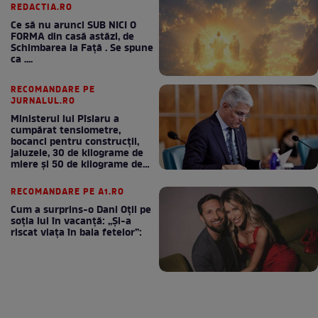
REDACTIA.RO
Ce să nu arunci SUB NICI O
FORMA din casă astăzi, de
Schimbarea la Față . Se spune
ca ....
RECOMANDARE PE
JURNALUL.RO
Ministerul lui Pîslaru a
cumpărat tensiometre,
bocanci pentru construcții,
jaluzele, 30 de kilograme de
miere și 50 de kilograme de
cafea
RECOMANDARE PE A1.RO
Cum a surprins-o Dani Oțil pe
soția lui în vacanță: „Și-a
riscat viața în baia fetelor”: