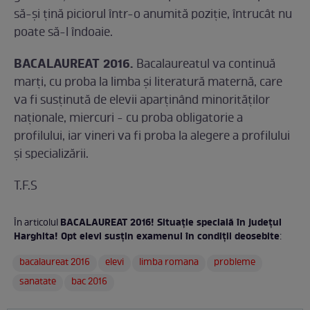
să-şi ţină piciorul într-o anumită poziţie, întrucât nu
poate să-l îndoaie.
BACALAUREAT 2016.
Bacalaureatul va continuă
marţi, cu proba la limba şi literatură maternă, care
va fi susţinută de elevii aparţinând minorităţilor
naţionale, miercuri - cu proba obligatorie a
profilului, iar vineri va fi proba la alegere a profilului
şi specializării.
T.F.S
BACALAUREAT 2016! Situaţie specială în judeţul
În articolul
Harghita! Opt elevi susţin examenul în condiţii deosebite
:
bacalaureat 2016
elevi
limba romana
probleme
sanatate
bac 2016