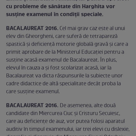
cu probleme de sănătate din Harghita vor
susţine examenul în condiţii speciale.
BACALAUREAT 2016.
Cel mai grav caz este al unui
elev din Gheorgheni, care suferă de tetrapareză
spastică şi deficienţă motorie globală gravă şi care a
primit aprobare de la Ministerul Educaţiei pentru a
susţine acasă examenul de Bacalaureat. În plus,
elevul în cauza a şi fost scolarizat acasă, iar la
Bacalaureat va dicta răspunsurile la subiecte unor
cadre didactice de altă specialitate decât proba la
care susţine examenul.
BACALAUREAT 2016.
De asemenea, alte două
candidate din Miercurea Ciuc şi Cristuru Secuiesc,
care au deficienţe de auz, vor putea folosi aparatul
auditiv în timpul examenului, iar trei elevi cu dislexie,