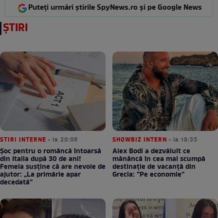
Puteți urmări știrile SpyNews.ro și pe Google News
ȘTIRI
STIRI INTERNE
• la 20:06
SHOWBIZ INTERN
• la 19:55
Șoc pentru o româncă întoarsă
Alex Bodi a dezvăluit ce
din Italia după 30 de ani!
mănâncă în cea mai scumpă
Femeia susține că are nevoie de
destinație de vacanță din
ajutor: „La primărie apar
Grecia: ”Pe economie”
decedată”