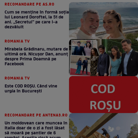
RECOMANDARE PE AS.RO
Cum se menţine în formă soţia
lui Leonard Doroftei, la 51 de
ani. „Secretul” pe care l-a
dezvăluit
ROMANIA TV
Mirabela Grădinaru, mutare de
ultimă oră. Nicuşor Dan, anunţ
despre Prima Doamnă pe
Facebook
ROMANIA TV
Este COD ROŞU. Când vine
urgia în Bucureşti
RECOMANDARE PE ANTENA3.RO
Un moldovean care muncea în
Italia doar de o zi a fost lăsat
să moară pe şantier de 6