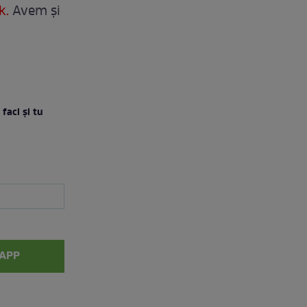
k.
Avem și
faci şi tu
APP