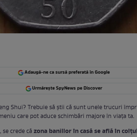
Adaugă-ne ca sursă preferată în Google
Urmărește SpyNews pe Discover
Feng Shui? Trebuie să ştii că sunt unele trucuri îm
meniu care pot aduce schimbări majore în viaţa ta.
zona banillor în casă se află în colţu
, se crede că