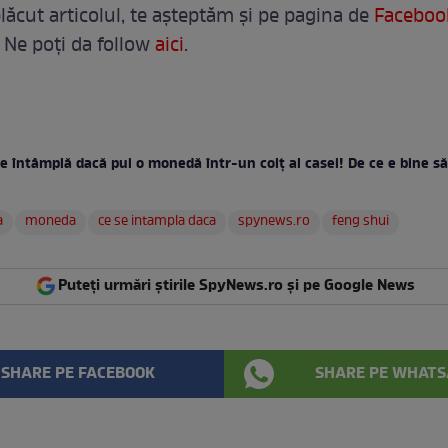
lăcut articolul, te așteptăm și pe pagina de
Faceboo
 Ne poți da follow
aici
.
e întâmplă dacă pui o monedă într-un colț al casei! De ce e bine să 
a
moneda
ce se intampla daca
spynews.ro
feng shui
Puteți urmări știrile SpyNews.ro și pe Google News
SHARE PE FACEBOOK
SHARE PE WHATS