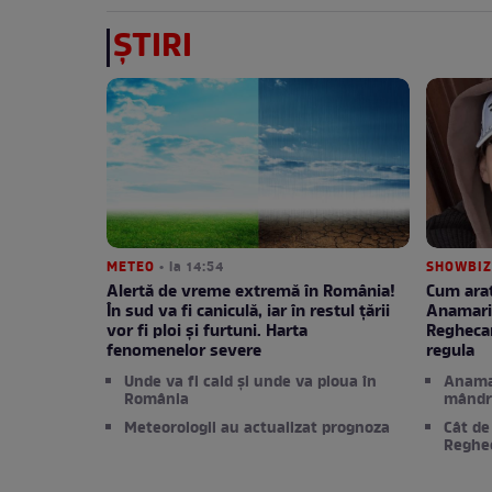
ȘTIRI
METEO
• la 14:54
SHOWBIZ
Alertă de vreme extremă în România!
Cum arat
În sud va fi caniculă, iar în restul țării
Anamarie
vor fi ploi și furtuni. Harta
Reghecam
fenomenelor severe
regula
Unde va fi cald și unde va ploua în
Anama
România
mândr
Meteorologii au actualizat prognoza
Cât de
Reghe