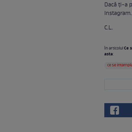
Dacă ți-a p
Instagram.
C.L.
Ce s
În articolul
asta
:
ce se intampl