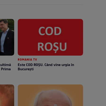
ROMANIA TV
Este COD ROŞU. Când vine urgia în
e Prima
Bucureşti