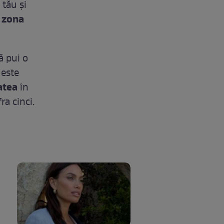
 tău și
zona
ă pui o
 este
atea
în
ra cinci.