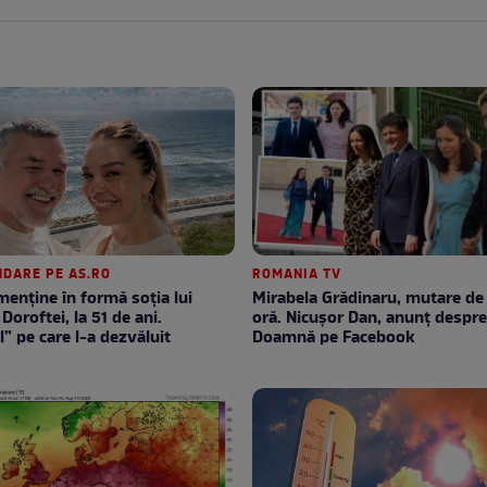
DARE PE AS.RO
ROMANIA TV
enţine în formă soţia lui
Mirabela Grădinaru, mutare de ultimă
Doroftei, la 51 de ani.
oră. Nicuşor Dan, anunţ despr
l” pe care l-a dezvăluit
Doamnă pe Facebook