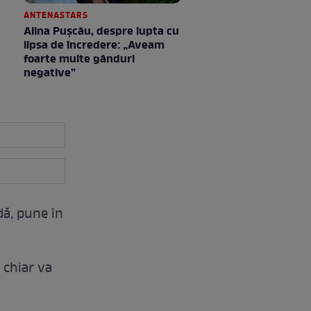
ANTENASTARS
Alina Pușcău, despre lupta cu
lipsa de încredere: „Aveam
foarte multe gânduri
negative”
dă, pune în
t chiar va