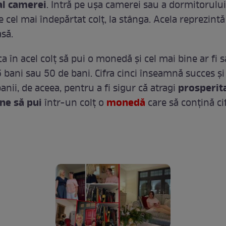
al camerei
. Intră pe ușa camerei sau a dormitorului
e cel mai îndepărtat colț, la stânga. Acela reprezintă
asă.
ca în acel colţ să pui o monedă şi cel mai bine ar fi s
bani sau 50 de bani. Cifra cinci înseamnă succes și
prosperit
anii, de aceea, pentru a fi sigur că atragi
ine să pui
monedă
într-un colţ o
care să conţină cif