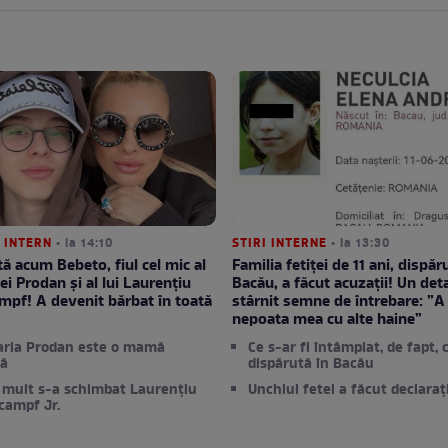
 INTERN
• la 14:10
STIRI INTERNE
• la 13:30
ă acum Bebeto, fiul cel mic al
Familia fetiței de 11 ani, dispăr
i Prodan și al lui Laurențiu
Bacău, a făcut acuzații! Un deta
pf! A devenit bărbat în toată
stârnit semne de întrebare: ”A 
nepoata mea cu alte haine”
ria Prodan este o mamă
Ce s-ar fi întâmplat, de fapt, 
ă
dispărută în Bacău
 mult s-a schimbat Laurențiu
Unchiul fetei a făcut declarați
campf Jr.