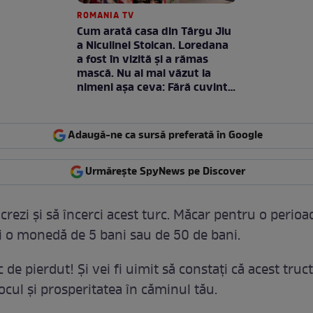
ROMANIA TV
Cum arată casa din Târgu Jiu
a Niculinei Stoican. Loredana
a fost în vizită și a rămas
mască. Nu ai mai văzut la
nimeni așa ceva: Fără cuvinte
/ VIDEO
Adaugă-ne ca sursă preferată în Google
Urmărește SpyNews pe Discover
crezi şi să încerci acest turc. Măcar pentru o perioa
ei o monedă de 5 bani sau de 50 de bani.
 de pierdut! Şi vei fi uimit să constaţi că acest truc
ocul şi prosperitatea în căminul tău.