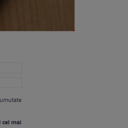
prumutate
l cel mai