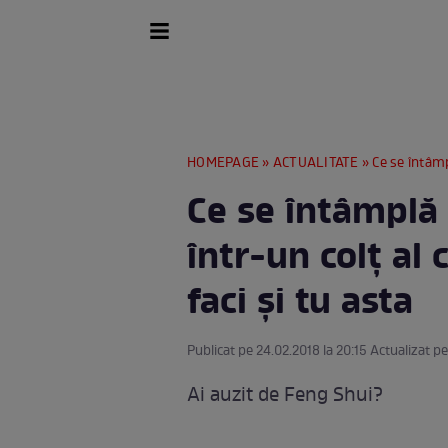
HOMEPAGE
»
ACTUALITATE
» Ce se întâmplă 
Ce se întâmplă
într-un colț al 
faci şi tu asta
Publicat pe 24.02.2018 la 20:15 Actualizat pe
Ai auzit de Feng Shui?