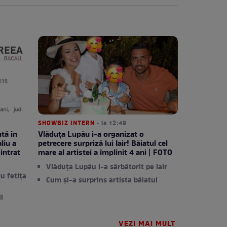
SHOWBIZ INTERN
• la 12:49
ută în
Vlăduța Lupău i-a organizat o
liu a
petrecere surpriză lui Iair! Băiatul cel
intrat
mare al artistei a împlinit 4 ani | FOTO
Vlăduța Lupău l-a sărbătorit pe Iair
cu fetița
Cum și-a surprins artista băiatul
i
VEZI MAI MULT