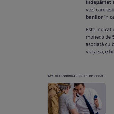
îndepărtat 
vezi care est
banilor
în c
Este indicat 
monedă de 5 
asociată cu b
e b
viaţa sa,
Articolul continuă după recomandări