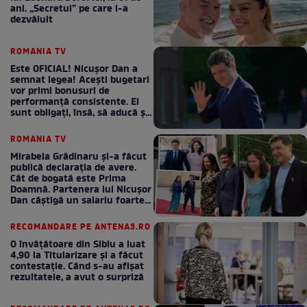
ani. „Secretul” pe care l-a
dezvăluit
ROMANIA TV
Este OFICIAL! Nicușor Dan a
semnat legea! Acești bugetari
vor primi bonusuri de
performanță consistente. Ei
sunt obligați, însă, să aducă și
bani la bugetul de stat
ROMANIA TV
Mirabela Grădinaru și-a făcut
publică declarația de avere.
Cât de bogată este Prima
Doamnă. Partenera lui Nicușor
Dan câștigă un salariu foarte
bun în fiecare lună!
RECOMANDARE PE ANTENA3.RO
O învățătoare din Sibiu a luat
4,90 la Titularizare și a făcut
contestație. Când s-au afișat
rezultatele, a avut o surpriză