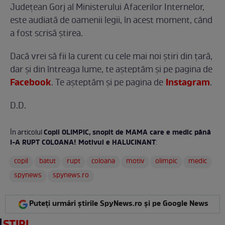
Judeţean Gorj al Ministerului Afacerilor Internelor,
este audiată de oamenii legii, în acest moment, când
a fost scrisă ştirea.
Dacă vrei să fii la curent cu cele mai noi ştiri din ţară,
dar şi din întreaga lume, te așteptăm și pe pagina de
Facebook
Instagram
. Te aşteptăm şi pe pagina de
.
D.D.
Copil OLIMPIC, snopit de MAMA care e medic până
În articolul
I-A RUPT COLOANA! Motivul e HALUCINANT
:
copil
batut
rupt
coloana
motiv
olimpic
medic
spynews
spynews.ro
Puteți urmări știrile SpyNews.ro și pe Google News