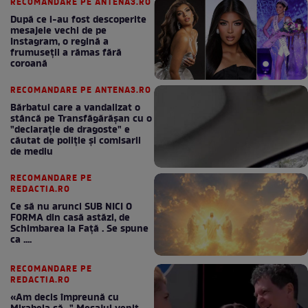
RECOMANDARE PE ANTENA3.RO
După ce i-au fost descoperite
mesajele vechi de pe
Instagram, o regină a
frumuseții a rămas fără
coroană
RECOMANDARE PE ANTENA3.RO
Bărbatul care a vandalizat o
stâncă pe Transfăgărășan cu o
"declaraţie de dragoste" e
căutat de poliție și comisarii
de mediu
RECOMANDARE PE
REDACTIA.RO
Ce să nu arunci SUB NICI O
FORMA din casă astăzi, de
Schimbarea la Față . Se spune
ca ....
RECOMANDARE PE
REDACTIA.RO
«Am decis împreună cu