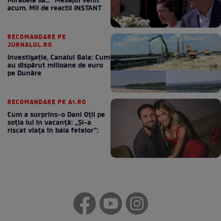
Mirabela să..." Mesajul venit
acum. Mii de reactii INSTANT
RECOMANDARE PE
JURNALUL.RO
Investigație, Canalul Bala: Cum
au dispărut milioane de euro
pe Dunăre
RECOMANDARE PE A1.RO
Cum a surprins-o Dani Oțil pe
soția lui în vacanță: „Și-a
riscat viața în baia fetelor”: