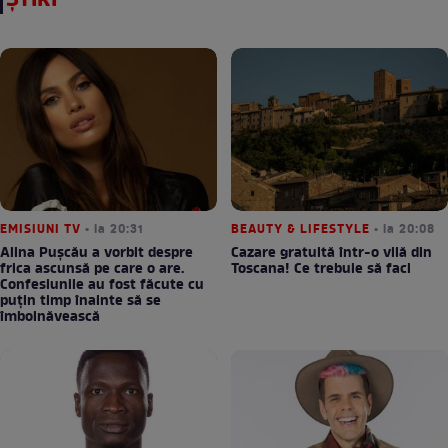
ȘTIRI
EMISIUNI TV
• la 20:31
BEAUTY & LIFESTYLE
• la 20:08
Alina Pușcău a vorbit despre
Cazare gratuită într-o vilă din
frica ascunsă pe care o are.
Toscana! Ce trebuie să faci
Confesiunile au fost făcute cu
puțin timp înainte să se
îmbolnăvească