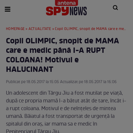
HOMEPAGE
»
ACTUALITATE
» Copil OLIMPIC, snopit de MAMA care e medic până I-A RUPT COLOANA! Motivul e HALUCINANT
Copil OLIMPIC, snopit de MAMA
care e medic până I-A RUPT
COLOANA! Motivul e
HALUCINANT
Publicat pe 18.05.2017 la 15:05 Actualizat pe 18.05.2017 la 16:06
Un adolescent din Târgu Jiu a fost mutilat pe viaţă,
după ce propria mamă l-a bătut atât de tare, încât i-
a rupt coloana. Motivul e de neînţeles de mintea
umană. Băiatul a fost transportat de urgență la
spitalul din oraş, iar mama sa e medic în
Penitenciarul Târgu Jiu.