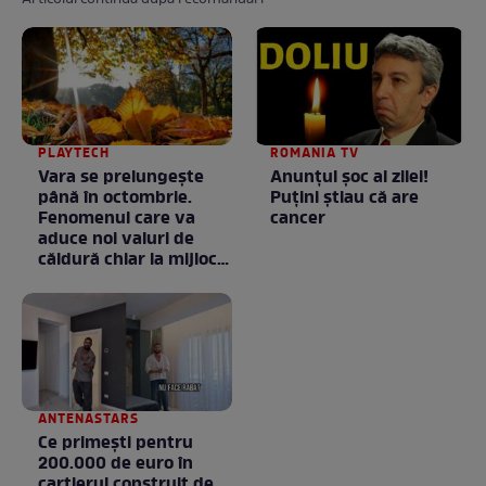
Articolul continuă după recomandări
PLAYTECH
ROMANIA TV
Vara se prelungeşte
Anunţul şoc al zilei!
până în octombrie.
Puţini ştiau că are
Fenomenul care va
cancer
aduce noi valuri de
căldură chiar la mijlocul
toamnei
ANTENASTARS
Ce primești pentru
200.000 de euro în
cartierul construit de