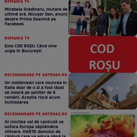
ROMANIA TV
Mirabela Grădinaru, mutare de
ultimă oră. Nicuşor Dan, anunţ
despre Prima Doamnă pe
Facebook
ROMANIA TV
Este COD ROŞU. Când vine
urgia în Bucureşti
RECOMANDARE PE ANTENA3.RO
Un moldovean care muncea în
Italia doar de o zi a fost lăsat
să moară pe şantier de 6
români. Aceștia riscă acum
închisoarea
RECOMANDARE PE ANTENA3.RO
Al cincilea val de caniculă va
sufoca Europa săptămâna
viitoare. HARTA domului de
căldură care va aduce până la