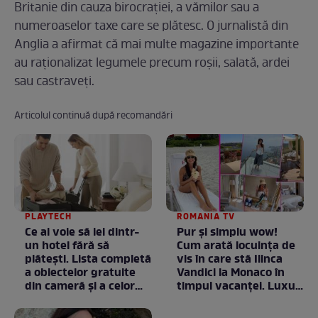
Britanie din cauza birocrației, a vămilor sau a
numeroaselor taxe care se plătesc. O jurnalistă din
Anglia a afirmat că mai multe magazine importante
au raționalizat legumele precum roșii, salată, ardei
sau castraveți.
Articolul continuă după recomandări
PLAYTECH
ROMANIA TV
Ce ai voie să iei dintr-
Pur și simplu wow!
un hotel fără să
Cum arată locuința de
plătești. Lista completă
vis în care stă Ilinca
a obiectelor gratuite
Vandici la Monaco în
din cameră și a celor
timpul vacanței. Luxul
care rămân
e în starea lui pură.
proprietatea unității
Totul arată ca în filme!