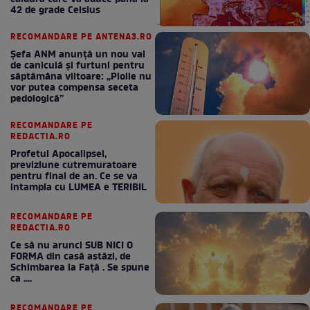
42 de grade Celsius
RECOMANDARE PE ANTENA3.RO
Șefa ANM anunță un nou val
de caniculă și furtuni pentru
săptămâna viitoare: „Ploile nu
vor putea compensa seceta
pedologică”
RECOMANDARE PE
REDACTIA.RO
Profetul Apocalipsei,
previziune cutremuratoare
pentru final de an. Ce se va
intampla cu LUMEA e TERIBIL
RECOMANDARE PE
REDACTIA.RO
Ce să nu arunci SUB NICI O
FORMA din casă astăzi, de
Schimbarea la Față . Se spune
ca ....
RECOMANDARE PE