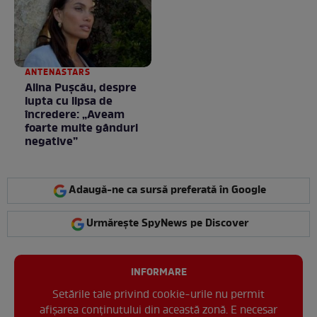
/ GALERIE FOTO
ANTENASTARS
Alina Pușcău, despre
lupta cu lipsa de
încredere: „Aveam
foarte multe gânduri
negative”
Adaugă-ne ca sursă preferată în Google
Urmărește SpyNews pe Discover
INFORMARE
Setările tale privind cookie-urile nu permit
afișarea conținutului din această zonă. E necesar