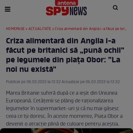
HOMEPAGE
»
ACTUALITATE
» Criza alimentară din Anglia i-a făcut pe britanici să „pună ochii” pe legumele din piața Obor: ”La noi nu există”
Criza alimentară din Anglia i-a
făcut pe britanici să „pună ochii”
pe legumele din piața Obor: ”La
noi nu există”
Publicat pe 06.03.2023 la 13:32 Actualizat pe 06.03.2023 la 13:32
Marea Britanie suferă după ce a ieșit din Uniunea
Europeană. Cetățenii se plâng de raționalizarea
legumelor în supermarket-uri și că nu mai găsesc
ceea ce își doresc. În aceste momente, Piața Obor a
devenit o atracție plină de culoare pentru aceștia.