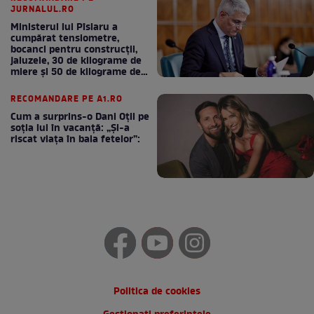
JURNALUL.RO
Ministerul lui Pîslaru a
cumpărat tensiometre,
bocanci pentru construcții,
jaluzele, 30 de kilograme de
miere și 50 de kilograme de
cafea
RECOMANDARE PE A1.RO
Cum a surprins-o Dani Oțil pe
soția lui în vacanță: „Și-a
riscat viața în baia fetelor”:
Politica de cookies