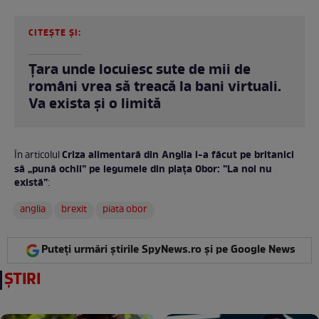
CITEȘTE ȘI:
Țara unde locuiesc sute de mii de
români vrea să treacă la bani virtuali.
Va exista și o limită
Criza alimentară din Anglia i-a făcut pe britanici
În articolul
să „pună ochii” pe legumele din piața Obor: ”La noi nu
există”
:
anglia
brexit
piata obor
Puteți urmări știrile SpyNews.ro și pe Google News
ȘTIRI