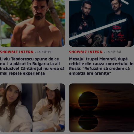
SHOWBIZ INTERN
• la 13:11
SHOWBIZ INTERN
• la 12:33
Liviu Teodorescu spune de ce
Mesajul trupei Morandi, după
nu i-a plăcut în Bulgaria la all
criticile din cauza concertului în
inclusive! Cântărețul nu vrea să
Rusia: ”Refuzăm să credem că
mai repete experiența
empatia are granițe”