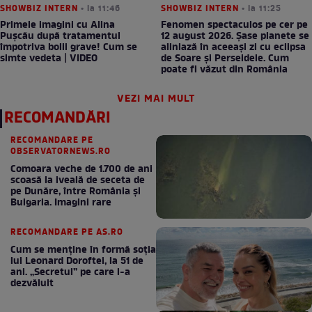
SHOWBIZ INTERN
• la 11:46
SHOWBIZ INTERN
• la 11:25
Primele imagini cu Alina
Fenomen spectaculos pe cer pe
Pușcău după tratamentul
12 august 2026. Șase planete se
împotriva bolii grave! Cum se
aliniază în aceeași zi cu eclipsa
simte vedeta | VIDEO
de Soare și Perseidele. Cum
poate fi văzut din România
VEZI MAI MULT
RECOMANDĂRI
RECOMANDARE PE
OBSERVATORNEWS.RO
Comoara veche de 1.700 de ani
scoasă la iveală de seceta de
pe Dunăre, între România şi
Bulgaria. Imagini rare
RECOMANDARE PE AS.RO
Cum se menţine în formă soţia
lui Leonard Doroftei, la 51 de
ani. „Secretul” pe care l-a
dezvăluit