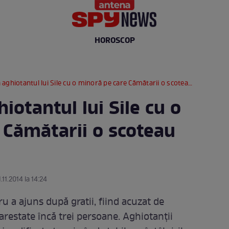
HOROSCOP
iotantul lui Sile cu o minoră pe care Cămătarii o scoteau "la produs"
otantul lui Sile cu o
 Cămătarii o scoteau
.11.2014 la 14:24
ru a ajuns după gratii, fiind acuzat de
arestate încă trei persoane. Aghiotanţii