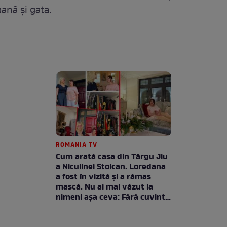
ană şi gata.
ROMANIA TV
Cum arată casa din Târgu Jiu
a Niculinei Stoican. Loredana
a fost în vizită și a rămas
mască. Nu ai mai văzut la
nimeni așa ceva: Fără cuvinte
/ VIDEO