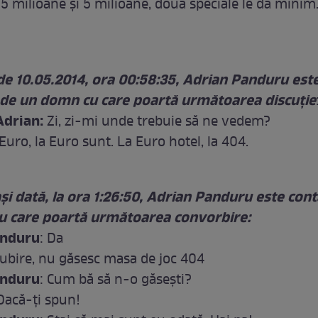
 5 milioane şi 5 milioane, două speciale le dă minim..
de 10.05.2014, ora 00:58:35, Adrian Panduru est
 de un domn cu care poartă următoarea discuţie
drian:
Zi, zi-mi unde trebuie să ne vedem?
 Euro, la Euro sunt. La Euro hotel, la 404.
şi dată, la ora 1:26:50, Adrian Panduru este cont
 care poartă următoarea convorbire:
anduru
: Da
 Iubire, nu găsesc masa de joc 404
anduru
: Cum bă să n-o găseşti?
 Dacă-ţi spun!