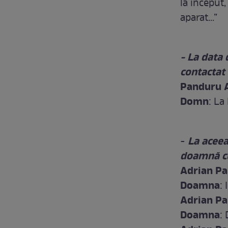
la început,
aparat...”
- La data 
contactat
Panduru A
Domn
: La
La aceea
-
doamnă cu
Adrian P
Doamna
:
Adrian P
Doamna
: