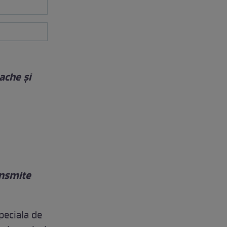
ache şi
ansmite
speciala de