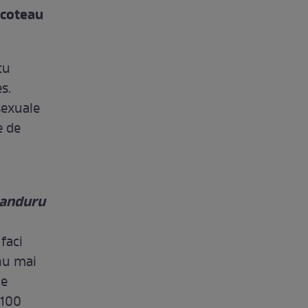
 scoteau
cu
s.
sexuale
e de
 Panduru
faci
 nu mai
de
 100