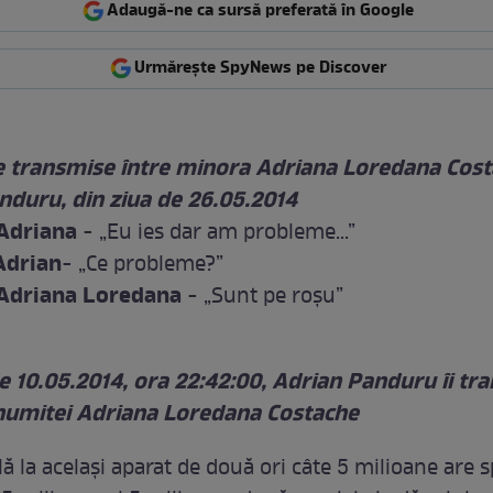
Adaugă-ne ca sursă preferată în Google
Urmărește SpyNews pe Discover
e transmise între minora Adriana Loredana Cost
nduru, din ziua de 26.05.2014
 Adriana
- „Eu ies dar am probleme...”
Adrian
- „Ce probleme?”
 Adriana Loredana
- „Sunt pe roşu”
de 10.05.2014, ora 22:42:00, Adrian Panduru îi tr
 numitei Adriana Loredana Costache
ială la acelaşi aparat de două ori câte 5 milioane are 