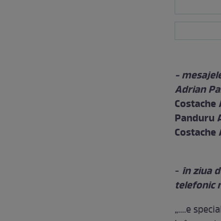
- mesajel
Adrian Pa
Costache
Panduru 
Costache
în ziua 
-
telefonic
„....e spec