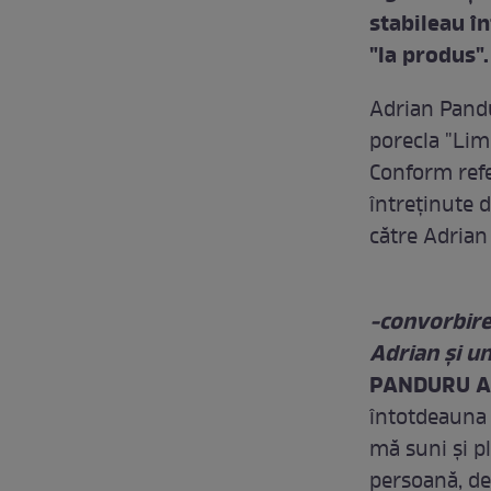
stabileau în
"la produs".
Adrian Pandu
porecla "Limb
Conform refe
întreţinute d
către Adrian
-convorbire
Adrian şi un
PANDURU A
întotdeauna 
mă suni şi p
persoană, de