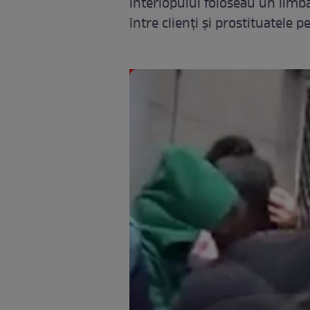
interlopului foloseau un limbaj
între clienţi şi prostituatele p