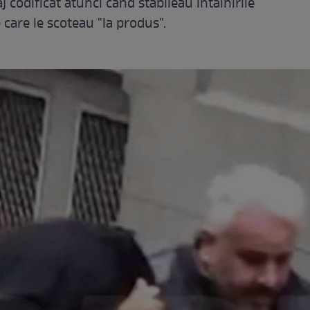
 codificat atunci când stabileau întâlnirile
e care le scoteau "la produs".