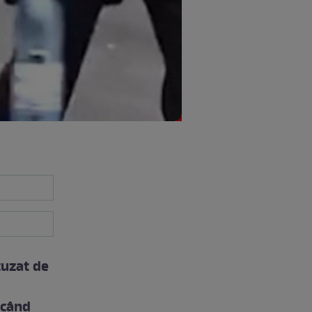
cuzat de
 când