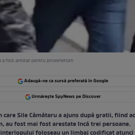
 a fost arestat pentru proxenetism
Adaugă-ne ca sursă preferată în Google
Urmărește SpyNews pe Discover
n care Sile Cămătaru a ajuns după gratii, fiind a
, au fost mai fost arestate încă trei persoane.
 interlopului foloseau un limbaj codificat atunci