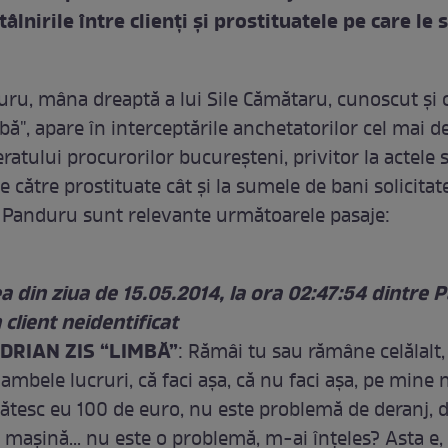
tâlnirile între clienţi şi prostituatele pe care le
ru, mâna dreaptă a lui Sile Cămătaru, cunoscut şi 
ă", apare în interceptările anchetatorilor cel mai de
ratului procurorilor bucureşteni, privitor la actele 
e către prostituate cât şi la sumele de bani solicitat
 Panduru sunt relevante următoarele pasaje:
a din ziua de 15.05.2014, la ora 02:47:54 dintre
 client neidentificat
DRIAN ZIS “LIMBĂ”
: Rămâi tu sau rămâne celălalt, 
ambele lucruri, că faci aşa, că nu faci aşa, pe mine
lătesc eu 100 de euro, nu este problemă de deranj, 
 maşină... nu este o problemă, m-ai înţeles? Asta e,