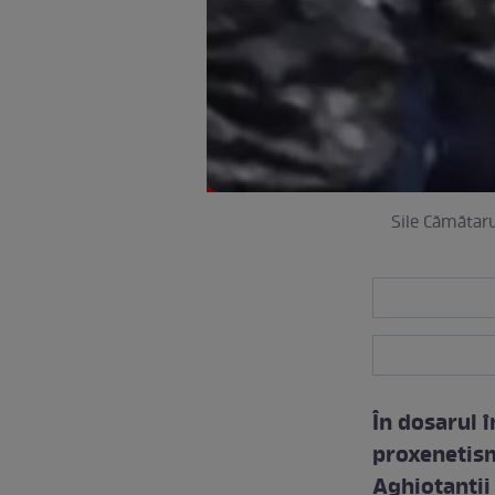
Sile Cămătaru
În dosarul î
proxenetism
Aghiotanţii