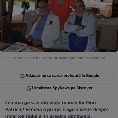
Dinu şi Şerban Patriciu, alături de mama lor (foto: enational.ro)
Adaugă-ne ca sursă preferată în Google
Urmărește SpyNews pe Discover
Cea mai grea zi din viaţa mamei lui Dinu
Patriciu! Femeia a primit tragica veste despre
moartea fiului ei în această dimineaţă.