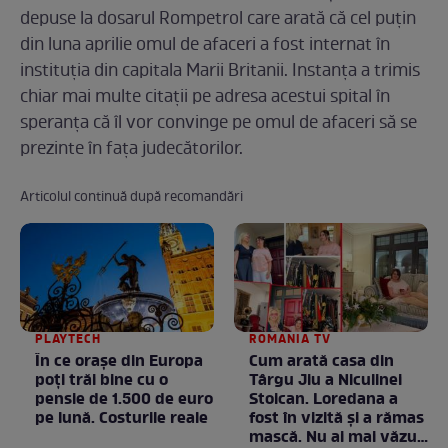
depuse la dosarul Rompetrol care arată că cel puţin
din luna aprilie omul de afaceri a fost internat în
instituţia din capitala Marii Britanii. Instanţa a trimis
chiar mai multe citaţii pe adresa acestui spital în
speranţa că îl vor convinge pe omul de afaceri să se
prezinte în faţa judecătorilor.
Articolul continuă după recomandări
PLAYTECH
ROMANIA TV
În ce orașe din Europa
Cum arată casa din
poți trăi bine cu o
Târgu Jiu a Niculinei
pensie de 1.500 de euro
Stoican. Loredana a
pe lună. Costurile reale
fost în vizită și a rămas
mască. Nu ai mai văzut