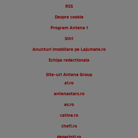
RSS
Despre cookie
Program Antena 1
Stiri
Anunturi imobiliare pe Lajumate.ro
Echipa redactionala
Site-uri Antena Group
a1.ro
antenastars.ro
as.ro
catine.ro
chefi.ro
deparinti.ro