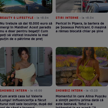
BEAUTY & LIFESTYLE
• la 16:34
STIRI INTERNE
• la 16:34
Nu trebuie să dai 10.000 euro să
Pericol în Pipera, la bariera de
mergi în Maldive! Acest paradis
pe Șoseaua Petricani. O mașină
nu e doar pentru bogați! Cum
a rămas blocată chiar pe șine
poți să vizitezi insulele la mai
puțin de o pătrime de preț
SHOWBIZ INTERN
• la 16:00
SHOWBIZ INTERN
• la 15:23
Cum arată casa lui Valerie
Momentul în care Alina Pușcău
Lungu! Influencerița a făcut
a simțit pentru prima dată că
turul noii sale locuințe, după doi
este bolnavă. Totul s-a