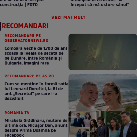
ani de când a început
întâmplat la ea acasă: ”A
construcția | FOTO
început să mă usture sânul”
VEZI MAI MULT
RECOMANDĂRI
RECOMANDARE PE
OBSERVATORNEWS.RO
Comoara veche de 1.700 de ani
scoasă la iveală de seceta de
pe Dunăre, între România şi
Bulgaria. Imagini rare
RECOMANDARE PE AS.RO
Cum se menţine în formă soţia
lui Leonard Doroftei, la 51 de
ani. „Secretul” pe care l-a
dezvăluit
ROMANIA TV
Mirabela Grădinaru, mutare de
ultimă oră. Nicuşor Dan, anunţ
despre Prima Doamnă pe
Facebook