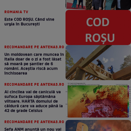
ROMANIA TV
Este COD ROŞU. Când vine
urgia în Bucureşti
RECOMANDARE PE ANTENA3.RO
Un moldovean care muncea în
Italia doar de o zi a fost lăsat
să moară pe şantier de 6
români. Aceștia riscă acum
închisoarea
RECOMANDARE PE ANTENA3.RO
Al cincilea val de caniculă va
sufoca Europa săptămâna
viitoare. HARTA domului de
căldură care va aduce până la
42 de grade Celsius
RECOMANDARE PE ANTENA3.RO
Șefa ANM anunță un nou val