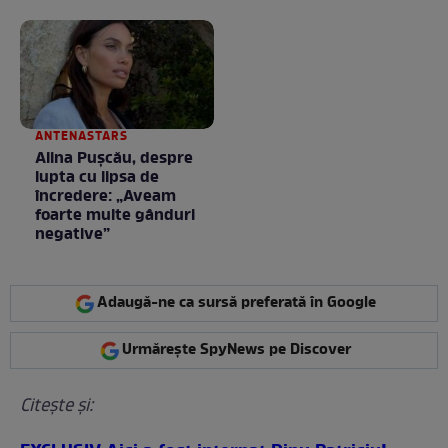
la nimeni așa ceva:
Fără cuvinte / VIDEO
ANTENASTARS
Alina Pușcău, despre
lupta cu lipsa de
încredere: „Aveam
foarte multe gânduri
negative”
Adaugă-ne ca sursă preferată în Google
Urmărește SpyNews pe Discover
Citeşte şi: