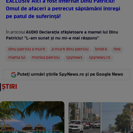
EXCLUSIV Aici a fost internat Dinu Patriciu!
Omul de afaceri a petrecut săptămâni întregi
pe patul de suferinţă!
AUDIO Declaraţia sfâşietoare a mamei lui Dinu
În articolul
Patriciu! "L-am sunat şi nu mi-a mai răspuns"
:
dinu patriciu a murit
a murit dinu patriciu
londra
fete
mama lui
monica patriciu
spynews
spynews.ro
Puteți urmări știrile SpyNews.ro și pe Google News
ȘTIRI