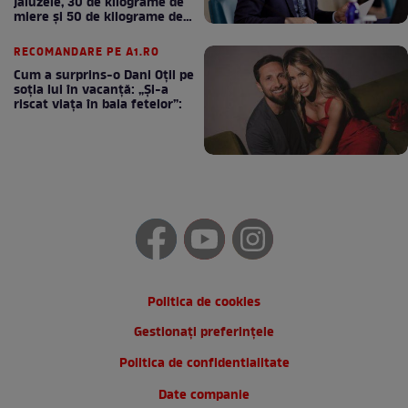
jaluzele, 30 de kilograme de
miere și 50 de kilograme de
cafea
RECOMANDARE PE A1.RO
Cum a surprins-o Dani Oțil pe
soția lui în vacanță: „Și-a
riscat viața în baia fetelor”:
Politica de cookies
Gestionați preferințele
Politica de confidentialitate
Date companie