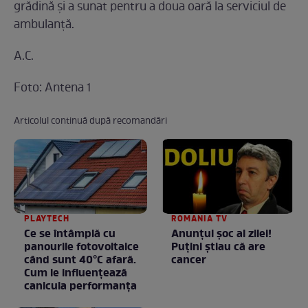
grădină şi a sunat pentru a doua oară la serviciul de
ambulanţă.
A.C.
Foto: Antena 1
Articolul continuă după recomandări
PLAYTECH
ROMANIA TV
Ce se întâmplă cu
Anunţul şoc al zilei!
panourile fotovoltaice
Puţini ştiau că are
când sunt 40°C afară.
cancer
Cum le influențează
canicula performanța