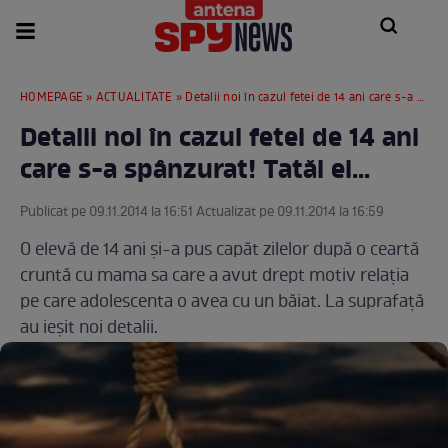
HOMEPAGE
»
ACTUALITATE
» Detalii noi în cazul fetei de 14 ani care s-a spânzurat! Tatăl ei...
Detalii noi în cazul fetei de 14 ani
care s-a spânzurat! Tatăl ei...
Publicat pe 09.11.2014 la 16:51 Actualizat pe 09.11.2014 la 16:59
O elevă de 14 ani şi-a pus capăt zilelor după o ceartă
cruntă cu mama sa care a avut drept motiv relaţia
pe care adolescenta o avea cu un băiat. La suprafaţă
au ieşit noi detalii.