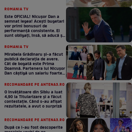
ROMANIA TV
Este OFICIAL! Nicușor Dan a
semnat legea! Acești bugetari
vor primi bonusuri de
performanță consistente. Ei
sunt obligați, însă, să aducă și
bani la bugetul de stat
ROMANIA TV
Mirabela Grădinaru și-a făcut
publică declarația de avere.
Cât de bogată este Prima
Doamnă. Partenera lui Nicușor
Dan câștigă un salariu foarte
bun în fiecare lună!
RECOMANDARE PE ANTENA3.RO
O învățătoare din Sibiu a luat
4,90 la Titularizare și a făcut
contestație. Când s-au afișat
rezultatele, a avut o surpriză
RECOMANDARE PE ANTENA3.RO
După ce i-au fost descoperite