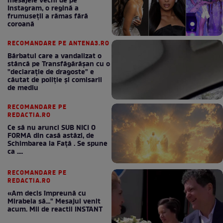
mesajele vechi de pe
Instagram, o regină a
frumuseții a rămas fără
coroană
RECOMANDARE PE ANTENA3.RO
Bărbatul care a vandalizat o
stâncă pe Transfăgărășan cu o
"declaraţie de dragoste" e
căutat de poliție și comisarii
de mediu
RECOMANDARE PE
REDACTIA.RO
Ce să nu arunci SUB NICI O
FORMA din casă astăzi, de
Schimbarea la Față . Se spune
ca ....
RECOMANDARE PE
REDACTIA.RO
«Am decis împreună cu
Mirabela să..." Mesajul venit
acum. Mii de reactii INSTANT