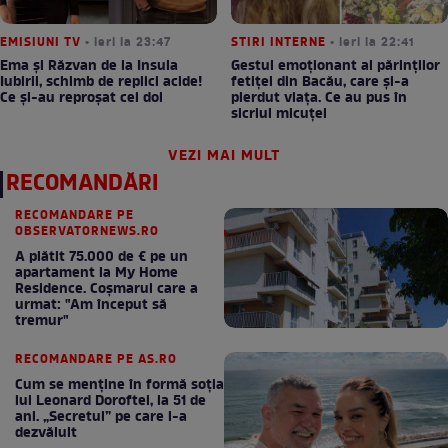
EMISIUNI TV
• ieri la 23:47
STIRI INTERNE
• ieri la 22:41
Ema și Răzvan de la Insula
Gestul emoționant al părinților
Iubirii, schimb de replici acide!
fetiței din Bacău, care și-a
Ce și-au reproșat cei doi
pierdut viața. Ce au pus în
sicriul micuței
VEZI MAI MULT
RECOMANDĂRI
RECOMANDARE PE
OBSERVATORNEWS.RO
A plătit 75.000 de € pe un
apartament la My Home
Residence. Coşmarul care a
urmat: "Am început să
tremur"
RECOMANDARE PE AS.RO
Cum se menţine în formă soţia
lui Leonard Doroftei, la 51 de
ani. „Secretul” pe care l-a
dezvăluit