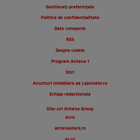
Gestionați preferințele
Politica de confidentialitate
Date companie
RSS
Despre cookie
Program Antena 1
Stiri
Anunturi imobiliare pe Lajumate.ro
Echipa redactionala
Site-uri Antena Group
a1.ro
antenastars.ro
as.ro