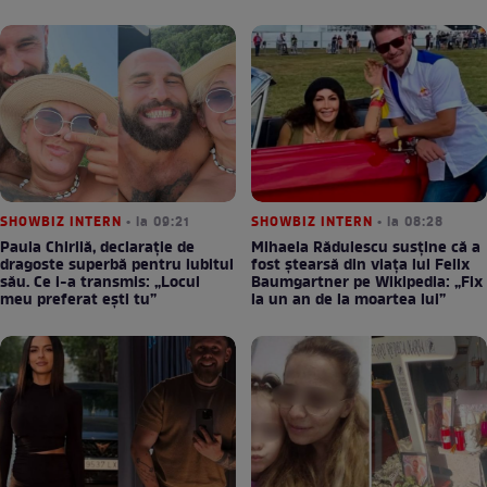
SHOWBIZ INTERN
• la 09:21
SHOWBIZ INTERN
• la 08:28
Paula Chirilă, declarație de
Mihaela Rădulescu susține că a
dragoste superbă pentru iubitul
fost ștearsă din viața lui Felix
său. Ce i-a transmis: „Locul
Baumgartner pe Wikipedia: „Fix
meu preferat ești tu”
la un an de la moartea lui”