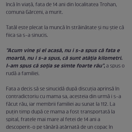
încă în viaţă, fata de 14 ani din localitatea Trohan,
comuna Gârceni, a murit.
Tatăl este plecat la muncă în străinătate şi nu ştie că
fiica sa s-a sinucis.
"Acum vine şi el acasă, nu i s-a spus că fata e
moartă, nu i s-a spus, că sunt atâţia kilometri.
I-am spus că soţia se simte foarte rău",
a spus o
rudă a familiei.
Fata a decis să se sinucidă după discuţia aprinsă în
contradictoriu cu mama sa, acesteia din urmă i s-a
făcut rău, iar membrii familiei au sunat la 112. La
puţin timp după ce mama a fost transportată la
spital, fratele mai mare al fetei de 14 ani a
descoperit-o pe tânără atârnată de un copac în