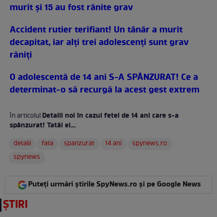
murit şi 15 au fost rănite grav
Accident rutier terifiant! Un tânăr a murit
decapitat, iar alţi trei adolescenţi sunt grav
răniţi
O adolescentă de 14 ani S-A SPÂNZURAT! Ce a
determinat-o să recurgă la acest gest extrem
Detalii noi în cazul fetei de 14 ani care s-a
În articolul
spânzurat! Tatăl ei...
:
detalii
fata
spanzurat
14 ani
spynews.ro
spynews
Puteți urmări știrile SpyNews.ro și pe Google News
ȘTIRI