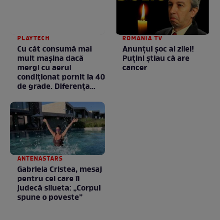
PLAYTECH
ROMANIA TV
Cu cât consumă mai
Anunţul şoc al zilei!
mult mașina dacă
Puţini ştiau că are
mergi cu aerul
cancer
condiționat pornit la 40
de grade. Diferența
poate fi mai mare
decât crezi
ANTENASTARS
Gabriela Cristea, mesaj
pentru cei care îi
judecă silueta: „Corpul
spune o poveste”