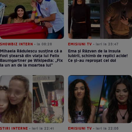
SHOWBIZ INTERN
• la 08:28
EMISIUNI TV
• ieri la 23:47
Mihaela Rădulescu susține că a
Ema și Răzvan de la Insula
fost ștearsă din viața lui Felix
Iubirii, schimb de replici acide!
Baumgartner pe Wikipedia: „Fix
Ce și-au reproșat cei doi
la un an de la moartea lui”
STIRI INTERNE
• ieri la 22:41
EMISIUNI TV
• ieri la 22:06