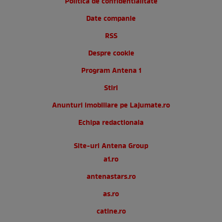
Politica de confidentialitate
Date companie
RSS
Despre cookie
Program Antena 1
Stiri
Anunturi imobiliare pe Lajumate.ro
Echipa redactionala
Site-uri Antena Group
a1.ro
antenastars.ro
as.ro
catine.ro