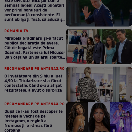
Este OFICIAL! Nicușor Dan a
semnat legea! Acești bugetari
vor primi bonusuri de
performanță consistente. Ei
sunt obligați, însă, să aducă și
bani la bugetul de stat
ROMANIA TV
Mirabela Grădinaru și-a făcut
publică declarația de avere.
Cât de bogată este Prima
Doamnă. Partenera lui Nicușor
Dan câștigă un salariu foarte
bun în fiecare lună!
RECOMANDARE PE ANTENA3.RO
O învățătoare din Sibiu a luat
4,90 la Titularizare și a făcut
contestație. Când s-au afișat
rezultatele, a avut o surpriză
RECOMANDARE PE ANTENA3.RO
După ce i-au fost descoperite
mesajele vechi de pe
Instagram, o regină a
frumuseții a rămas fără
coroană