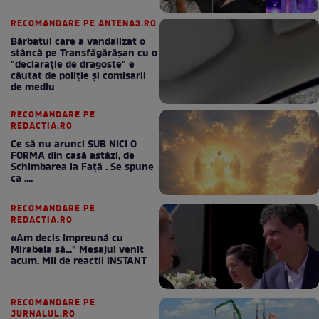
RECOMANDARE PE ANTENA3.RO
Bărbatul care a vandalizat o
stâncă pe Transfăgărășan cu o
"declaraţie de dragoste" e
căutat de poliție și comisarii
de mediu
RECOMANDARE PE
REDACTIA.RO
Ce să nu arunci SUB NICI O
FORMA din casă astăzi, de
Schimbarea la Față . Se spune
ca ....
RECOMANDARE PE
REDACTIA.RO
«Am decis împreună cu
Mirabela să..." Mesajul venit
acum. Mii de reactii INSTANT
RECOMANDARE PE
JURNALUL.RO