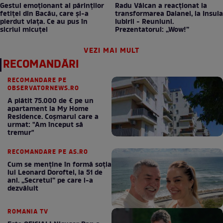
Gestul emoționant al părinților
Radu Vâlcan a reacționat la
fetiței din Bacău, care și-a
transformarea Daianei, la Insula
pierdut viața. Ce au pus în
Iubirii - Reuniuni.
sicriul micuței
Prezentatorul: „Wow!”
VEZI MAI MULT
RECOMANDĂRI
RECOMANDARE PE
OBSERVATORNEWS.RO
A plătit 75.000 de € pe un
apartament la My Home
Residence. Coşmarul care a
urmat: "Am început să
tremur"
RECOMANDARE PE AS.RO
Cum se menţine în formă soţia
lui Leonard Doroftei, la 51 de
ani. „Secretul” pe care l-a
dezvăluit
ROMANIA TV