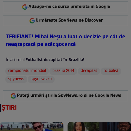
Adaugă-ne ca sursă preferată în Google
Urmărește SpyNews pe Discover
TERIFIANT! Mihai Neşu a luat o decizie pe cât de
neaşteptată pe atât şocantă
Fotbalist decapitat în Brazilia!
În articolul
:
campionatul mondial
brazilia 2014
decapitat
fotbalist
spynews
spynews.ro
Puteți urmări știrile SpyNews.ro și pe Google News
ȘTIRI