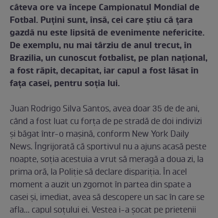
câteva ore va începe Campionatul Mondial de
Fotbal. Puţini sunt, însă, cei care ştiu că ţara
gazdă nu este lipsită de evenimente nefericite.
De exemplu, nu mai târziu de anul trecut, în
Brazilia, un cunoscut fotbalist, pe plan naţional,
a fost răpit, decapitat, iar capul a fost lăsat în
faţa casei, pentru soţia lui.
Juan Rodrigo Silva Santos, avea doar 35 de de ani,
când a fost luat cu forţa de pe stradă de doi indivizi
şi băgat într-o maşină, conform New York Daily
News. Îngrijorată că sportivul nu a ajuns acasă peste
noapte, soţia acestuia a vrut să meragă a doua zi, la
prima oră, la Poliţie să declare dispariţia. În acel
moment a auzit un zgomot în partea din spate a
casei și, imediat, avea să descopere un sac în care se
afla... capul soţului ei. Vestea i-a șocat pe prietenii