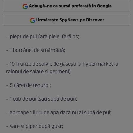
Adaugă-ne ca sursă preferată în Google
Urmărește SpyNews pe Discover
- piept de pui fără piele, fără os;
- 1 borcănel de smântână;
- 10 frunze de salvie (le găsești la hypermarket la
raionul de salate și germeni);
- 5 căței de usturoi;
- 1 cub de pui (sau supă de pui);
- aproape 1 litru de apă dacă nu ai supă de pui;
- sare şi piper după gust;