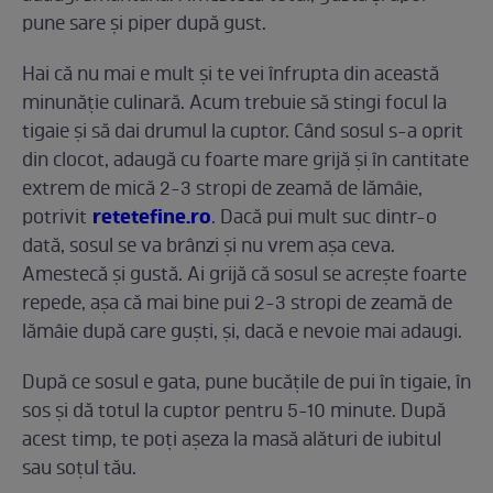
pune sare şi piper după gust.
Hai că nu mai e mult şi te vei înfrupta din această
minunăţie culinară. Acum trebuie să stingi focul la
tigaie și să dai drumul la cuptor. Când sosul s-a oprit
din clocot, adaugă cu foarte mare grijă și în cantitate
extrem de mică 2-3 stropi de zeamă de lămâie,
retetefine.ro
potrivit
. Dacă pui mult suc dintr-o
dată, sosul se va brânzi și nu vrem așa ceva.
Amestecă și gustă. Ai grijă că sosul se acrește foarte
repede, așa că mai bine pui 2-3 stropi de zeamă de
lămâie după care guști, și, dacă e nevoie mai adaugi.
După ce sosul e gata, pune bucățile de pui în tigaie, în
sos și dă totul la cuptor pentru 5-10 minute. După
acest timp, te poţi aşeza la masă alături de iubitul
sau soţul tău.