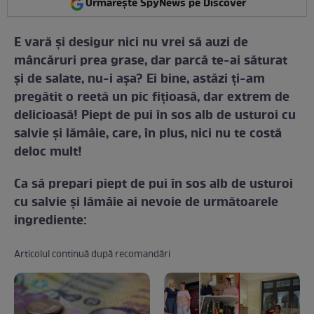
Urmărește SpyNews pe Discover
E vară şi desigur nici nu vrei să auzi de
mâncăruri prea grase, dar parcă te-ai săturat
şi de salate, nu-i aşa? Ei bine, astăzi ţi-am
pregătit o reetă un pic fiţioasă, dar extrem de
delicioasă! Piept de pui în sos alb de usturoi cu
salvie și lămâie, care, în plus, nici nu te costă
deloc mult!
Ca să prepari piept de pui în sos alb de usturoi
cu salvie şi lămâie ai nevoie de următoarele
ingrediente:
Articolul continuă după recomandări