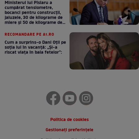
Ministerul lui Pîslaru a
cumpărat tensiometre,
bocanci pentru construcții,
jaluzele, 30 de kilograme de
miere și 50 de kilograme de
cafea
RECOMANDARE PE A1.RO
Cum a surprins-o Dani Oțil pe
soția lui în vacanță: „Și-a
riscat viața în baia fetelor”:
Politica de cookies
Gestionați preferințele