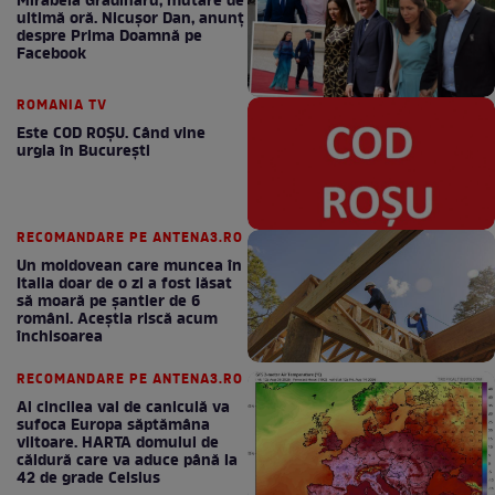
Mirabela Grădinaru, mutare de
ultimă oră. Nicuşor Dan, anunţ
despre Prima Doamnă pe
Facebook
ROMANIA TV
Este COD ROŞU. Când vine
urgia în Bucureşti
RECOMANDARE PE ANTENA3.RO
Un moldovean care muncea în
Italia doar de o zi a fost lăsat
să moară pe şantier de 6
români. Aceștia riscă acum
închisoarea
RECOMANDARE PE ANTENA3.RO
Al cincilea val de caniculă va
sufoca Europa săptămâna
viitoare. HARTA domului de
căldură care va aduce până la
42 de grade Celsius