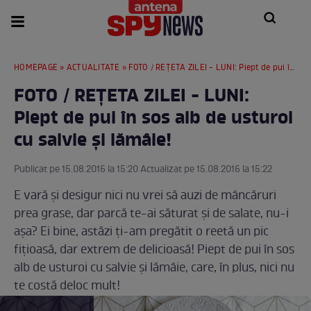
HOMEPAGE
»
ACTUALITATE
» FOTO / REŢETA ZILEI - LUNI: Piept de pui în sos alb de usturoi cu salvie și lămâie!
FOTO / REŢETA ZILEI - LUNI:
Piept de pui în sos alb de usturoi
cu salvie și lămâie!
Publicat pe 15.08.2016 la 15:20 Actualizat pe 15.08.2016 la 15:22
E vară şi desigur nici nu vrei să auzi de mâncăruri
prea grase, dar parcă te-ai săturat şi de salate, nu-i
aşa? Ei bine, astăzi ţi-am pregătit o reetă un pic
fiţioasă, dar extrem de delicioasă! Piept de pui în sos
alb de usturoi cu salvie și lămâie, care, în plus, nici nu
te costă deloc mult!