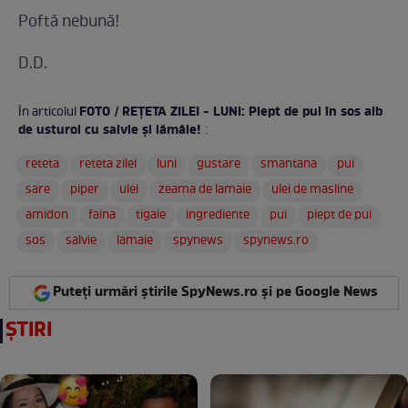
Poftă nebună!
D.D.
FOTO / REŢETA ZILEI - LUNI: Piept de pui în sos alb
În articolul
de usturoi cu salvie și lămâie!
:
reteta
reteta zilei
luni
gustare
smantana
pui
sare
piper
ulei
zeama de lamaie
ulei de masline
amidon
faina
tigaie
ingrediente
pui
piept de pui
sos
salvie
lamaie
spynews
spynews.ro
Puteți urmări știrile SpyNews.ro și pe Google News
ȘTIRI