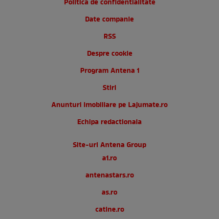
Politica de confidentialitate
Date companie
RSS
Despre cookie
Program Antena 1
Stiri
Anunturi imobiliare pe Lajumate.ro
Echipa redactionala
Site-uri Antena Group
a1.ro
antenastars.ro
as.ro
catine.ro