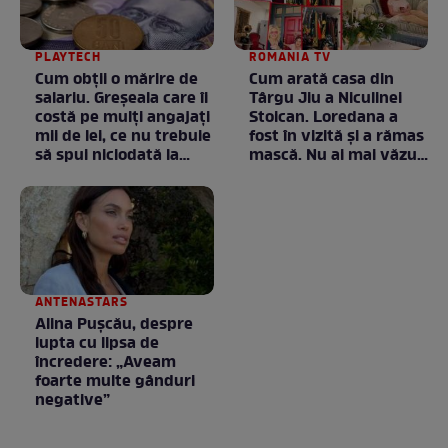
PLAYTECH
ROMANIA TV
Cum obții o mărire de
Cum arată casa din
salariu. Greșeala care îi
Târgu Jiu a Niculinei
costă pe mulți angajați
Stoican. Loredana a
mii de lei, ce nu trebuie
fost în vizită și a rămas
să spui niciodată la
mască. Nu ai mai văzut
negociere
la nimeni așa ceva:
Fără cuvinte / VIDEO
ANTENASTARS
Alina Pușcău, despre
lupta cu lipsa de
încredere: „Aveam
foarte multe gânduri
negative”