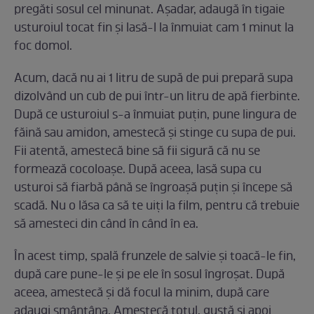
pregăti sosul cel minunat. Aşadar, adaugă în tigaie
usturoiul tocat fin și lasă-l la înmuiat cam 1 minut la
foc domol.
Acum, dacă nu ai 1 litru de supă de pui prepară supa
dizolvând un cub de pui într-un litru de apă fierbinte.
După ce usturoiul s-a înmuiat puțin, pune lingura de
făină sau amidon, amestecă și stinge cu supa de pui.
Fii atentă, amestecă bine să fii sigură că nu se
formează cocoloașe. După aceea, lasă supa cu
usturoi să fiarbă până se îngroașă puțin și începe să
scadă. Nu o lăsa ca să te uiţi la film, pentru că trebuie
să amesteci din când în când în ea.
În acest timp, spală frunzele de salvie și toacă-le fin,
după care pune-le și pe ele în sosul îngroșat. După
aceea, amestecă și dă focul la minim, după care
adaugi smântâna. Amestecă totul, gustă și apoi