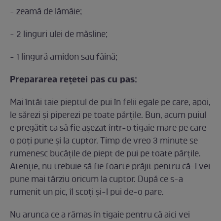
- zeamă de lămâie;
- 2 linguri ulei de măsline;
- 1 lingură amidon sau făină;
Prepararea reţetei pas cu pas:
Mai întâi taie pieptul de pui în felii egale pe care, apoi,
le sărezi și piperezi pe toate părțile. Bun, acum puiul
e pregătit ca să fie aşezat într-o tigaie mare pe care
o poți pune și la cuptor. Timp de vreo 3 minute se
rumenesc bucăţile de piept de pui pe toate părţile.
Atenţie, nu trebuie să fie foarte prăjit pentru că-l vei
pune mai târziu oricum la cuptor. După ce s-a
rumenit un pic, îl scoţi şi-l pui de-o pare.
Nu arunca ce a rămas în tigaie pentru că aici vei