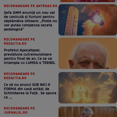
RECOMANDARE PE ANTENA3.RO
Șefa ANM anunță un nou val
de caniculă și furtuni pentru
săptămâna viitoare: „Ploile nu
vor putea compensa seceta
pedologică”
RECOMANDARE PE
REDACTIA.RO
Profetul Apocalipsei,
previziune cutremuratoare
pentru final de an. Ce se va
intampla cu LUMEA e TERIBIL
RECOMANDARE PE
REDACTIA.RO
Ce să nu arunci SUB NICI O
FORMA din casă astăzi, de
Schimbarea la Față . Se spune
ca ....
RECOMANDARE PE
JURNALUL.RO