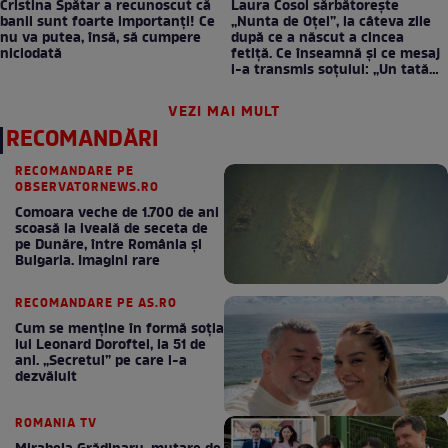
Cristina Spătar a recunoscut că
Laura Cosoi sărbătorește
banii sunt foarte importanți! Ce
„Nunta de Oțel”, la câteva zile
nu va putea, însă, să cumpere
după ce a născut a cincea
niciodată
fetiță. Ce înseamnă și ce mesaj
i-a transmis soțului: „Un tată
prezent schimbă totul”
VEZI MAI MULT
RECOMANDĂRI
RECOMANDARE PE
OBSERVATORNEWS.RO
Comoara veche de 1.700 de ani
scoasă la iveală de seceta de
pe Dunăre, între România şi
Bulgaria. Imagini rare
RECOMANDARE PE AS.RO
Cum se menţine în formă soţia
lui Leonard Doroftei, la 51 de
ani. „Secretul” pe care l-a
dezvăluit
ROMANIA TV