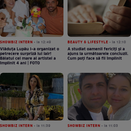
SHOWBIZ INTERN
• la 12:49
BEAUTY & LIFESTYLE
• la 12:10
Vlăduța Lupău i-a organizat o
A studiat oamenii fericiți și a
petrecere surpriză lui Iair!
ajuns la următoarele concluzii.
Băiatul cel mare al artistei a
Cum poți face să fii împlinit
împlinit 4 ani | FOTO
SHOWBIZ INTERN
• la 11:39
SHOWBIZ INTERN
• la 11:03