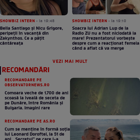
SHOWBIZ INTERN
• la 19:48
SHOWBIZ INTERN
• la 19:10
Bella Santiago și Nicu Grigore,
Soacra lui Adrian Lup de la
peripeții în vacanță din
Radio ZU nu a fost niciodată la
Zakynthos. Ce a pățit
mare! Prezentatorul vorbește
cântăreața
despre cum a reacționat femeia
când a aflat că va merge
VEZI MAI MULT
RECOMANDĂRI
RECOMANDARE PE
OBSERVATORNEWS.RO
Comoara veche de 1.700 de ani
scoasă la iveală de seceta de
pe Dunăre, între România şi
Bulgaria. Imagini rare
RECOMANDARE PE AS.RO
Cum se menţine în formă soţia
lui Leonard Doroftei, la 51 de
ani. „Secretul” pe care l-a