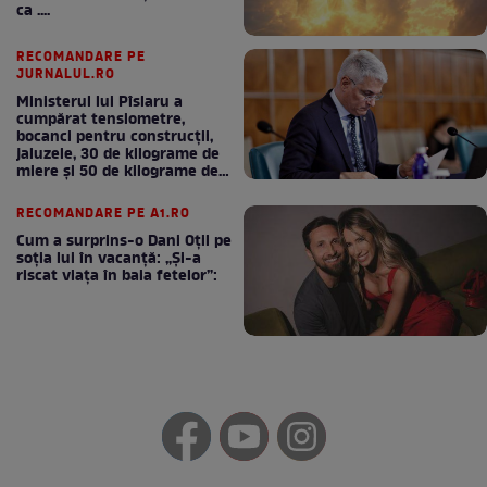
ca ....
RECOMANDARE PE
JURNALUL.RO
Ministerul lui Pîslaru a
cumpărat tensiometre,
bocanci pentru construcții,
jaluzele, 30 de kilograme de
miere și 50 de kilograme de
cafea
RECOMANDARE PE A1.RO
Cum a surprins-o Dani Oțil pe
soția lui în vacanță: „Și-a
riscat viața în baia fetelor”: