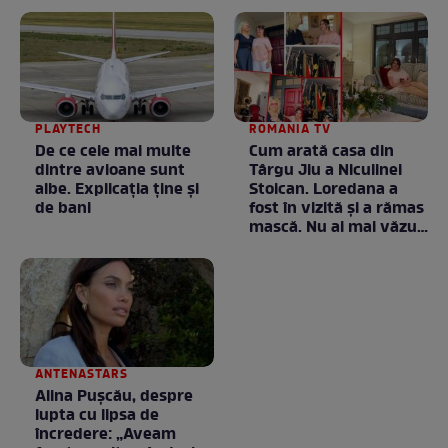
PLAYTECH
ROMANIA TV
De ce cele mai multe
Cum arată casa din
dintre avioane sunt
Târgu Jiu a Niculinei
albe. Explicația ține și
Stoican. Loredana a
de bani
fost în vizită și a rămas
mască. Nu ai mai văzut
la nimeni așa ceva:
Fără cuvinte / VIDEO
ANTENASTARS
Alina Pușcău, despre
lupta cu lipsa de
încredere: „Aveam