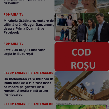
dezvăluit
ROMANIA TV
Mirabela Grădinaru, mutare de
ultimă oră. Nicuşor Dan, anunţ
despre Prima Doamnă pe
Facebook
ROMANIA TV
Este COD ROŞU. Când vine
urgia în Bucureşti
RECOMANDARE PE ANTENA3.RO
Un moldovean care muncea în
Italia doar de o zi a fost lăsat
să moară pe şantier de 6
români. Aceștia riscă acum
închisoarea
RECOMANDARE PE ANTENA3.RO