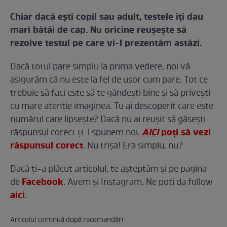
Chiar dacă ești copil sau adult, testele îți dau
mari bătăi de cap. Nu oricine reușește să
rezolve testul pe care vi-l prezentăm astăzi.
Dacă totul pare simplu la prima vedere, noi vă
asigurăm că nu este la fel de ușor cum pare. Tot ce
trebuie să faci este să te gândești bine și să privești
cu mare atenție imaginea. Tu ai descoperit care este
numărul care lipsește? Dacă nu ai reușit să găsești
AICI
poți să vezi
răspunsul corect ți-l spunem noi.
răspunsul corect
. Nu trișa! Era simplu, nu?
Dacă ți-a plăcut articolul, te așteptăm și pe pagina
Facebook
de
. Avem și Instagram. Ne poți da follow
aici
.
Articolul continuă după recomandări