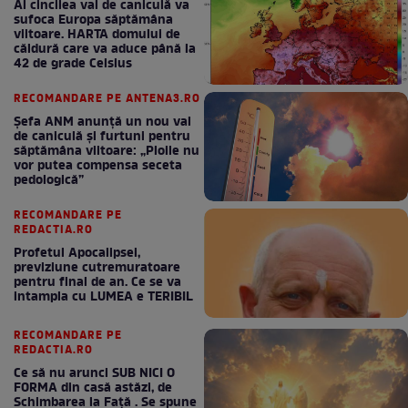
Al cincilea val de caniculă va
sufoca Europa săptămâna
viitoare. HARTA domului de
căldură care va aduce până la
42 de grade Celsius
RECOMANDARE PE ANTENA3.RO
Șefa ANM anunță un nou val
de caniculă și furtuni pentru
săptămâna viitoare: „Ploile nu
vor putea compensa seceta
pedologică”
RECOMANDARE PE
REDACTIA.RO
Profetul Apocalipsei,
previziune cutremuratoare
pentru final de an. Ce se va
intampla cu LUMEA e TERIBIL
RECOMANDARE PE
REDACTIA.RO
Ce să nu arunci SUB NICI O
FORMA din casă astăzi, de
Schimbarea la Față . Se spune