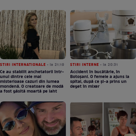
STIRI INTERNATIONALE
• la 21:19
STIRI INTERNE
• la 20:31
Ce au stabilit anchetatorii într-
Accident în bucătărie, în
unul dintre cele mai
Botoșani. O femeie a ajuns la
misterioase cazuri din lumea
spital, după ce și-a prins un
mondenă. O creatoare de modă
deget în mixer
a fost găsită moartă pe iaht