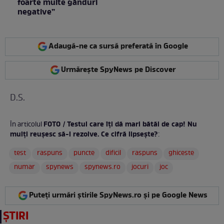
foarte multe gânduri
negative”
Adaugă-ne ca sursă preferată în Google
Urmărește SpyNews pe Discover
D.S.
FOTO / Testul care îți dă mari bătăi de cap! Nu
În articolul
mulți reușesc să-l rezolve. Ce cifră lipsește?
:
test
raspuns
puncte
dificil
raspuns
ghiceste
numar
spynews
spynews.ro
jocuri
joc
Puteți urmări știrile SpyNews.ro și pe Google News
ȘTIRI