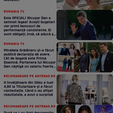
dezvăluit
ROMANIA TV
Este OFICIAL! Nicușor Dan a
semnat legea! Acești bugetari
vor primi bonusuri de
performanță consistente. Ei
sunt obligați, însă, să aducă și
bani la bugetul de stat
ROMANIA TV
Mirabela Grădinaru și-a făcut
publică declarația de avere.
Cât de bogată este Prima
Doamnă. Partenera lui Nicușor
Dan câștigă un salariu foarte
bun în fiecare lună!
RECOMANDARE PE ANTENA3.RO
O învățătoare din Sibiu a luat
4,90 la Titularizare și a făcut
contestație. Când s-au afișat
rezultatele, a avut o surpriză
RECOMANDARE PE ANTENA3.RO