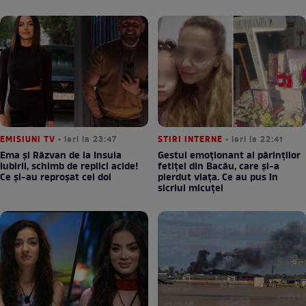
EMISIUNI TV
• ieri la 23:47
STIRI INTERNE
• ieri la 22:41
Ema și Răzvan de la Insula
Gestul emoționant al părinților
Iubirii, schimb de replici acide!
fetiței din Bacău, care și-a
Ce și-au reproșat cei doi
pierdut viața. Ce au pus în
sicriul micuței