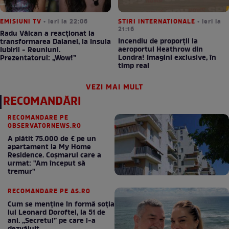
EMISIUNI TV
• ieri la 22:06
STIRI INTERNATIONALE
• ieri la
21:16
Radu Vâlcan a reacționat la
Incendiu de proporții la
transformarea Daianei, la Insula
aeroportul Heathrow din
Iubirii - Reuniuni.
Londra! Imagini exclusive, în
Prezentatorul: „Wow!”
timp real
VEZI MAI MULT
RECOMANDĂRI
RECOMANDARE PE
OBSERVATORNEWS.RO
A plătit 75.000 de € pe un
apartament la My Home
Residence. Coşmarul care a
urmat: "Am început să
tremur"
RECOMANDARE PE AS.RO
Cum se menţine în formă soţia
lui Leonard Doroftei, la 51 de
ani. „Secretul” pe care l-a