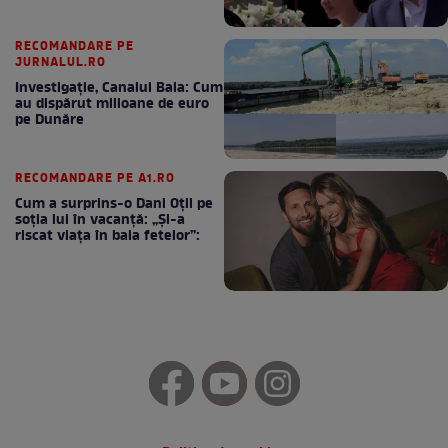
RECOMANDARE PE
JURNALUL.RO
Investigație, Canalul Bala: Cum
au dispărut milioane de euro
pe Dunăre
RECOMANDARE PE A1.RO
Cum a surprins-o Dani Oțil pe
soția lui în vacanță: „Și-a
riscat viața în baia fetelor”: