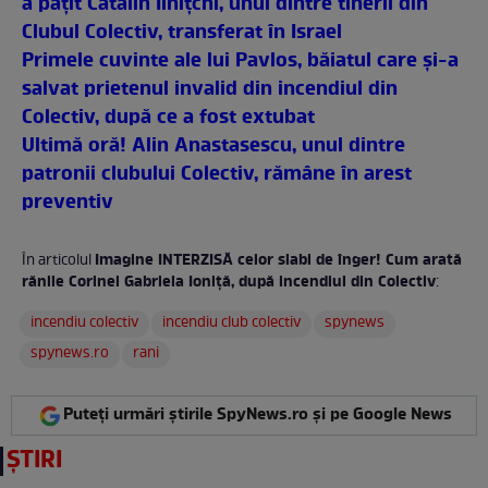
a pățit Cătălin Ilnițchi, unul dintre tinerii din
Clubul Colectiv, transferat în Israel
Primele cuvinte ale lui Pavlos, băiatul care şi-a
salvat prietenul invalid din incendiul din
Colectiv, după ce a fost extubat
Ultimă oră! Alin Anastasescu, unul dintre
patronii clubului Colectiv, rămâne în arest
preventiv
Imagine INTERZISĂ celor slabi de înger! Cum arată
În articolul
rănile Corinei Gabriela Ioniţă, după incendiul din Colectiv
:
incendiu colectiv
incendiu club colectiv
spynews
spynews.ro
rani
Puteți urmări știrile SpyNews.ro și pe Google News
ȘTIRI