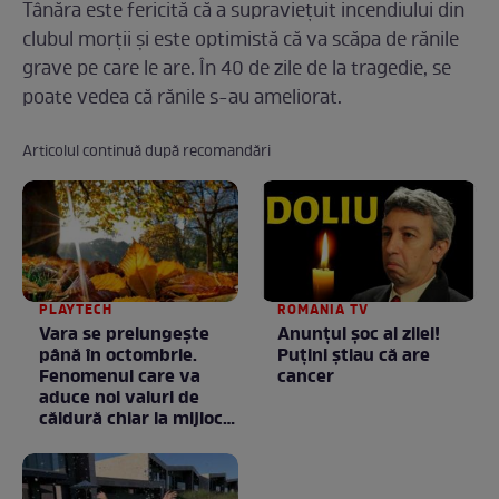
Tânăra este fericită că a supravieţuit incendiului din
clubul morţii şi este optimistă că va scăpa de rănile
grave pe care le are. În 40 de zile de la tragedie, se
poate vedea că rănile s-au ameliorat.
Articolul continuă după recomandări
PLAYTECH
ROMANIA TV
Vara se prelungeşte
Anunţul şoc al zilei!
până în octombrie.
Puţini ştiau că are
Fenomenul care va
cancer
aduce noi valuri de
căldură chiar la mijlocul
toamnei