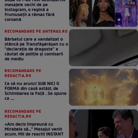
După ce i-au fost descoperite
mesajele vechi de pe
Instagram, o regină a
frumuseții a rămas fără
coroană
RECOMANDARE PE ANTENA3.RO
Bărbatul care a vandalizat o
stâncă pe Transfăgărășan cu o
"declaraţie de dragoste" e
căutat de poliție și comisarii
de mediu
RECOMANDARE PE
REDACTIA.RO
Ce să nu arunci SUB NICI O
FORMA din casă astăzi, de
Schimbarea la Față . Se spune
ca ....
RECOMANDARE PE
REDACTIA.RO
«Am decis împreună cu
Mirabela să..." Mesajul venit
acum. Mii de reactii INSTANT