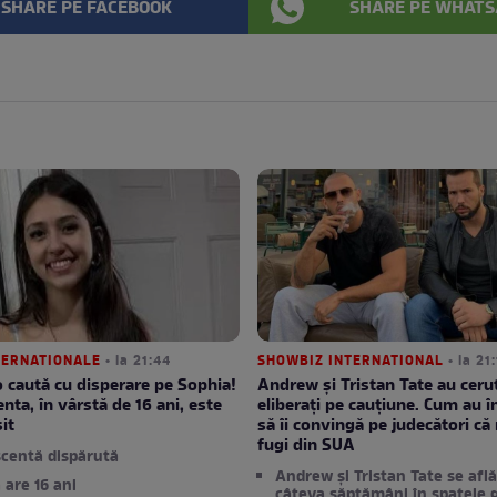
SHARE PE FACEBOOK
SHARE PE WHATS
NTERNATIONALE
• la 21:44
SHOWBIZ INTERNATIONAL
• la 21
 o caută cu disperare pe Sophia!
Andrew și Tristan Tate au cerut
nta, în vârstă de 16 ani, este
eliberați pe cauțiune. Cum au î
it
să îi convingă pe judecători că
fugi din SUA
centă dispărută
Andrew și Tristan Tate se află
 are 16 ani
câteva săptămâni în spatele g