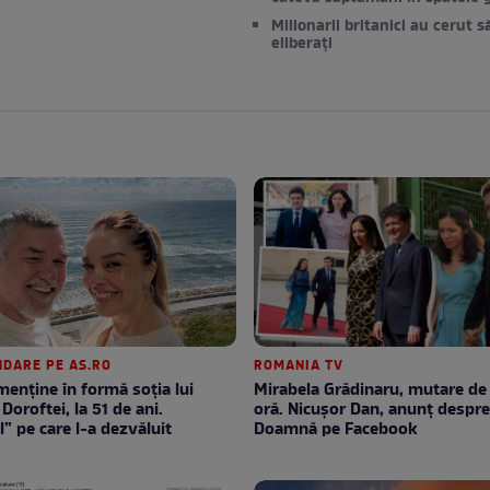
Milionarii britanici au cerut să
eliberați
DARE PE AS.RO
ROMANIA TV
enţine în formă soţia lui
Mirabela Grădinaru, mutare de ultimă
Doroftei, la 51 de ani.
oră. Nicuşor Dan, anunţ despr
l” pe care l-a dezvăluit
Doamnă pe Facebook