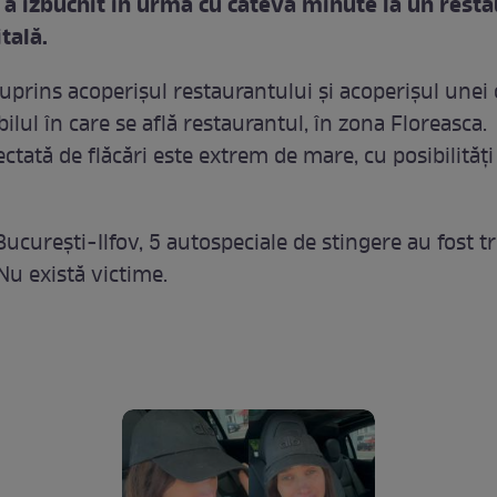
 a izbucnit în urmă cu câteva minute la un rest
itală.
cuprins acoperișul restaurantului și acoperișul unei
bilul în care se află restaurantul, în zona Floreasca.
ctată de flăcări este extrem de mare, cu posibilități
București-Ilfov, 5 autospeciale de stingere au fost tr
 Nu există victime.