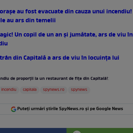
oraşe au fost evacuate din cauza unui incendiu!
le au ars din temelii
ragic! Un copil de un an şi jumătate, ars de viu î
diu
rân din Capitală a ars de viu în locuinţa lui
ndiu de proporţii la un restaurant de fiţe din Capitală!
:
incendiu
capitala
spynews.ro
spynews
Puteți urmări știrile SpyNews.ro și pe Google News