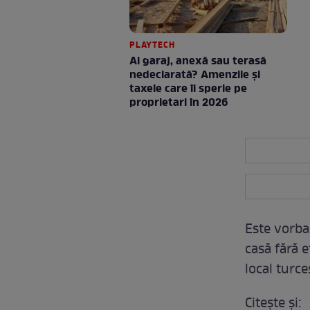
PLAYTECH
Ai garaj, anexă sau terasă
nedeclarată? Amenzile și
taxele care îi sperie pe
proprietari în 2026
Este vorba
casă fără e
local turce
Citeşte şi: