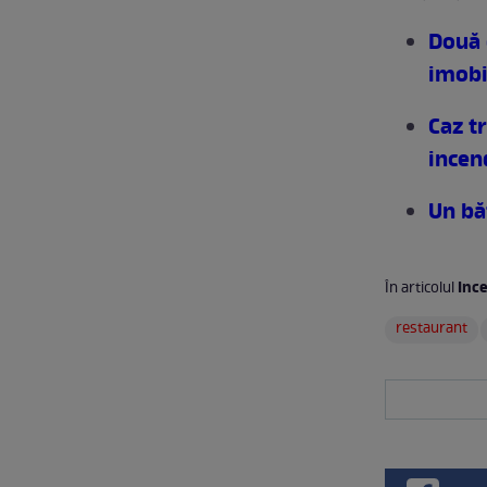
Două 
imobi
Caz t
incen
Un băt
Ince
În articolul
restaurant