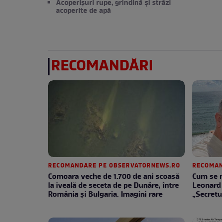
Acoperișuri rupe, grindină și străzi
acoperite de apă
RECOMANDĂRI
RECOMANDARE PE OBSERVATORNEWS.RO
RECOMAN
Comoara veche de 1.700 de ani scoasă
Cum se m
la iveală de seceta de pe Dunăre, între
Leonard 
România şi Bulgaria. Imagini rare
„Secretu