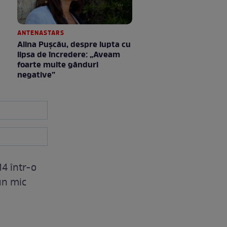
ANTENASTARS
Alina Pușcău, despre lupta cu
lipsa de încredere: „Aveam
foarte multe gânduri
negative”
14 într-o
 un mic