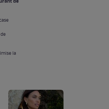
aurant de
 case
 de
imise la