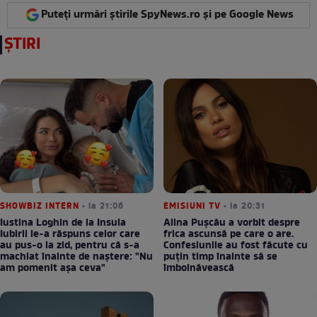
Puteți urmări știrile SpyNews.ro și pe Google News
ȘTIRI
SHOWBIZ INTERN
• la 21:06
EMISIUNI TV
• la 20:31
Iustina Loghin de la Insula
Alina Pușcău a vorbit despre
Iubirii le-a răspuns celor care
frica ascunsă pe care o are.
au pus-o la zid, pentru că s-a
Confesiunile au fost făcute cu
machiat înainte de naștere: "Nu
puțin timp înainte să se
am pomenit așa ceva"
îmbolnăvească