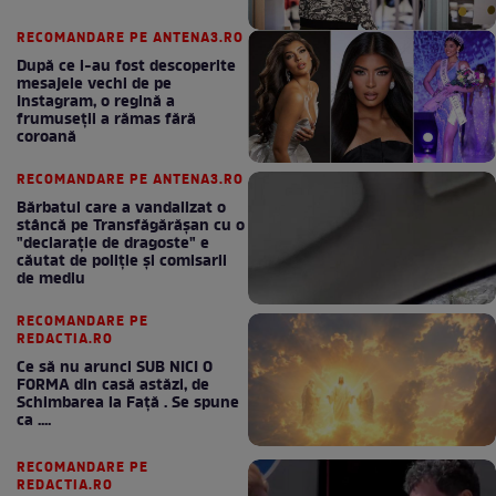
RECOMANDARE PE ANTENA3.RO
După ce i-au fost descoperite
mesajele vechi de pe
Instagram, o regină a
frumuseții a rămas fără
coroană
RECOMANDARE PE ANTENA3.RO
Bărbatul care a vandalizat o
stâncă pe Transfăgărășan cu o
"declaraţie de dragoste" e
căutat de poliție și comisarii
de mediu
RECOMANDARE PE
REDACTIA.RO
Ce să nu arunci SUB NICI O
FORMA din casă astăzi, de
Schimbarea la Față . Se spune
ca ....
RECOMANDARE PE
REDACTIA.RO