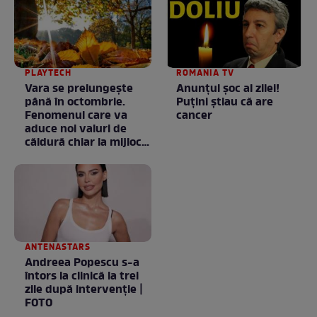
PLAYTECH
ROMANIA TV
Vara se prelungeşte
Anunţul şoc al zilei!
până în octombrie.
Puţini ştiau că are
Fenomenul care va
cancer
aduce noi valuri de
căldură chiar la mijlocul
toamnei
ANTENASTARS
Andreea Popescu s-a
întors la clinică la trei
zile după intervenție |
FOTO