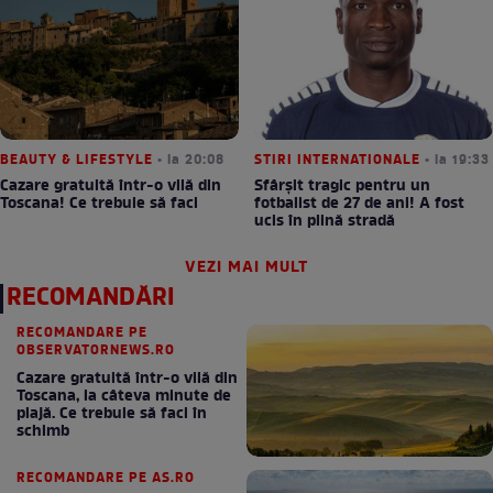
BEAUTY & LIFESTYLE
• la 20:08
STIRI INTERNATIONALE
• la 19:33
Cazare gratuită într-o vilă din
Sfârșit tragic pentru un
Toscana! Ce trebuie să faci
fotbalist de 27 de ani! A fost
ucis în plină stradă
VEZI MAI MULT
RECOMANDĂRI
RECOMANDARE PE
OBSERVATORNEWS.RO
Cazare gratuită într-o vilă din
Toscana, la câteva minute de
plajă. Ce trebuie să faci în
schimb
RECOMANDARE PE AS.RO