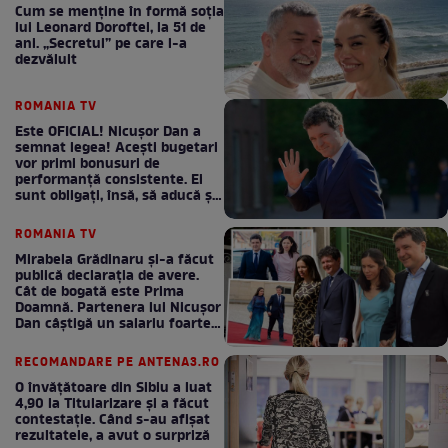
Cum se menţine în formă soţia
lui Leonard Doroftei, la 51 de
ani. „Secretul” pe care l-a
dezvăluit
ROMANIA TV
Este OFICIAL! Nicușor Dan a
semnat legea! Acești bugetari
vor primi bonusuri de
performanță consistente. Ei
sunt obligați, însă, să aducă și
bani la bugetul de stat
ROMANIA TV
Mirabela Grădinaru și-a făcut
publică declarația de avere.
Cât de bogată este Prima
Doamnă. Partenera lui Nicușor
Dan câștigă un salariu foarte
bun în fiecare lună!
RECOMANDARE PE ANTENA3.RO
O învățătoare din Sibiu a luat
4,90 la Titularizare și a făcut
contestație. Când s-au afișat
rezultatele, a avut o surpriză