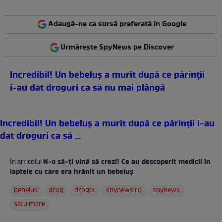
Adaugă-ne ca sursă preferată în Google
Urmărește SpyNews pe Discover
Incredibil! Un bebeluş a murit după ce părinţii
i-au dat droguri ca să nu mai plângă
Incredibil! Un bebeluş a murit după ce părinţii i-au
dat droguri ca să ...
N-o să-ţi vină să crezi! Ce au descoperit medicii în
În articolul
laptele cu care era hrănit un bebeluş
:
bebelus
drog
drogat
spynews.ro
spynews
satu mare