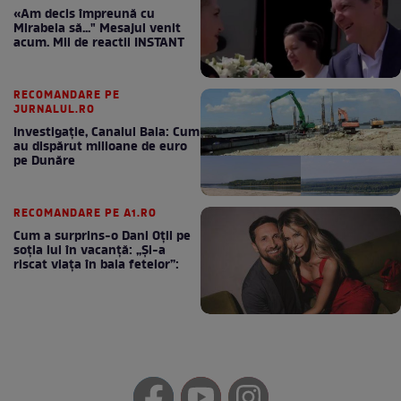
«Am decis împreună cu
Mirabela să..." Mesajul venit
acum. Mii de reactii INSTANT
RECOMANDARE PE
JURNALUL.RO
Investigație, Canalul Bala: Cum
au dispărut milioane de euro
pe Dunăre
RECOMANDARE PE A1.RO
Cum a surprins-o Dani Oțil pe
soția lui în vacanță: „Și-a
riscat viața în baia fetelor”: