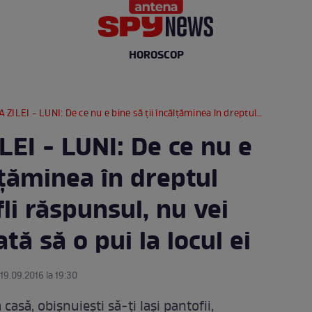
HOROSCOP
e ce nu e bine să ţii încălţăminea în dreptul uşii? După ce afli răspunsul, nu vei mai uita niciodată să o pui la locul ei
EI - LUNI: De ce nu e
ălţăminea în dreptul
fli răspunsul, nu vei
tă să o pui la locul ei
 19.09.2016 la 19:30
 casă, obişnuieşti să-ţi laşi pantofii,