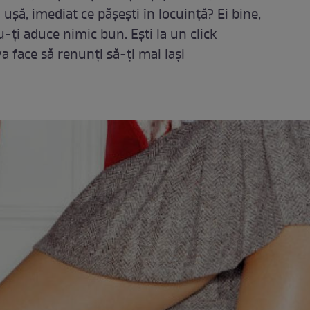
 uşă, imediat ce păşeşti în locuinţă? Ei bine,
u-ţi aduce nimic bun. Eşti la un click
va face să renunţi să-ţi mai laşi