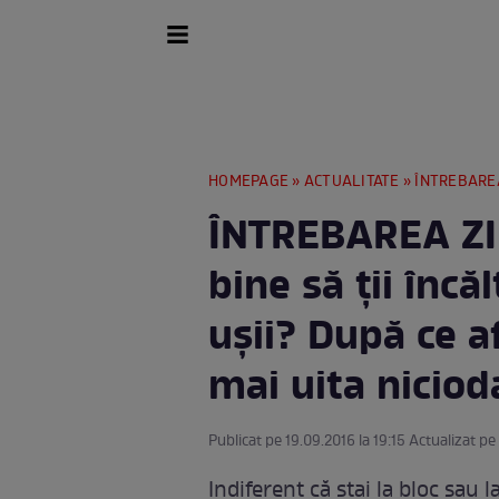
HOMEPAGE
»
ACTUALITATE
» ÎNTREBAREA ZILEI - LUNI: D
ÎNTREBAREA ZIL
bine să ţii înc
uşii? După ce a
mai uita nicioda
Publicat pe 19.09.2016 la 19:15 Actualizat pe
Indiferent că stai la bloc sau la