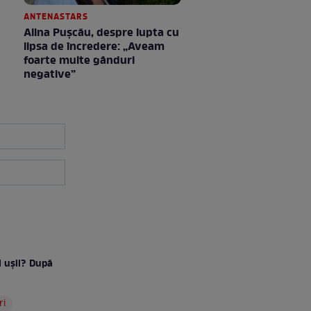
ANTENASTARS
Alina Pușcău, despre lupta cu
lipsa de încredere: „Aveam
foarte multe gânduri
negative”
l uşii? După
ri