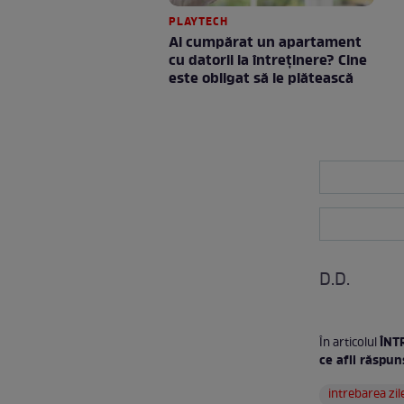
PLAYTECH
Ai cumpărat un apartament
cu datorii la întreținere? Cine
este obligat să le plătească
D.D.
ÎNTR
În articolul
ce afli răspun
intrebarea zil