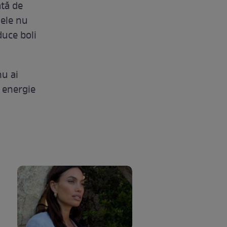
ată de
mele nu
duce boli
nu ai
ă energie