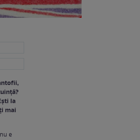
ntofii,
cuinţă?
şti la
ţi mai
 nu e