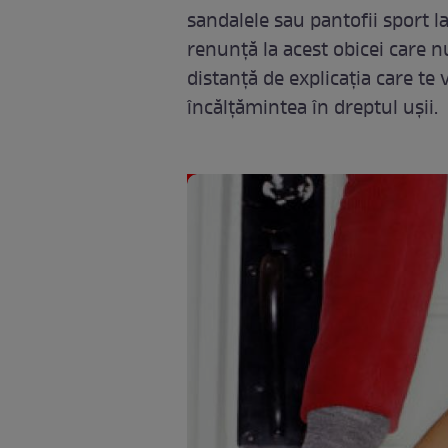
sandalele sau pantofii sport la
renunţă la acest obicei care n
distanţă de explicaţia care te 
încălţămintea în dreptul uşii.