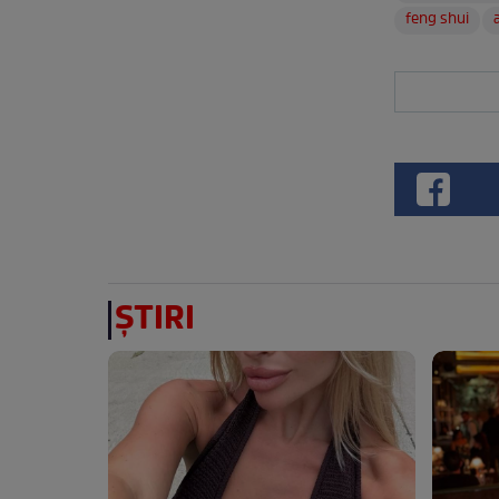
feng shui
ȘTIRI