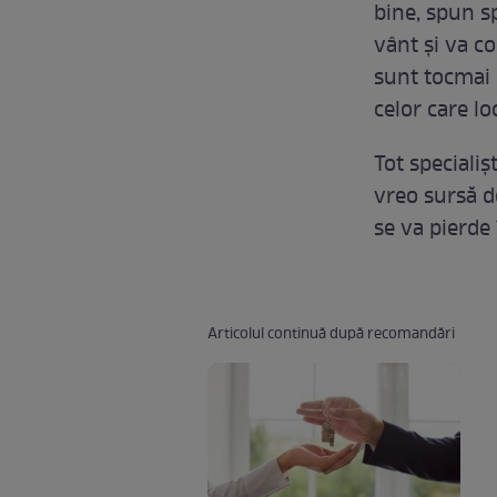
bine, spun sp
vânt şi va co
sunt tocmai p
celor care lo
Tot specialiş
vreo sursă de
se va pierde 
Articolul continuă după recomandări