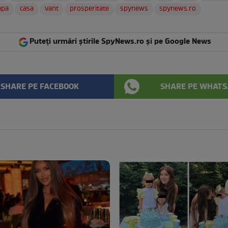
apa
casa
vant
prosperitate
spynews
spynews.ro
Puteți urmări știrile SpyNews.ro și pe Google News
SHARE PE FACEBOOK
SHARE PE WHATS