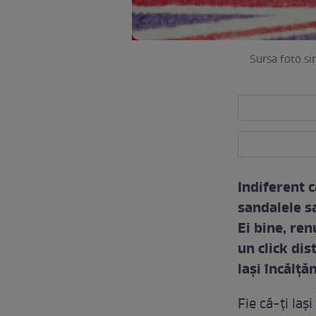
Sursa foto s
Indiferent c
sandalele sa
Ei bine, ren
un click dis
laşi încălţă
Fie că-ţi laş