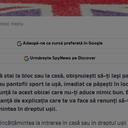
imbol: Hepta
Adaugă-ne ca sursă preferată în Google
Urmărește SpyNews pe Discover
ă stai la bloc sau la casă, obişnuieşti să-ţi laşi pa
u pantofii sport la uşă, imediat ce păşeşti în lo
unţă la acest obicei care nu-ţi aduce nimic bun. E
tanţă de explicaţia care te va face să renunţi să-
mintea în dreptul uşii.
i încălţămintea la intrarea în casă sau în dreptul uşii