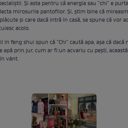
ecialiştii. Şi asta pentru că energia sau "chi" e purt
lecta mirosurile pantofilor. Şi, ştim bine că mireas
lăcute şi care dacă intră în casă, se spune că vor a
cuiesc acolo.
tii în feng shui spun că "Chi" caută apa, aşa că dacă 
 apă prin jur, cum ar fi:un acvariu cu peşti, aceast
în vânt.