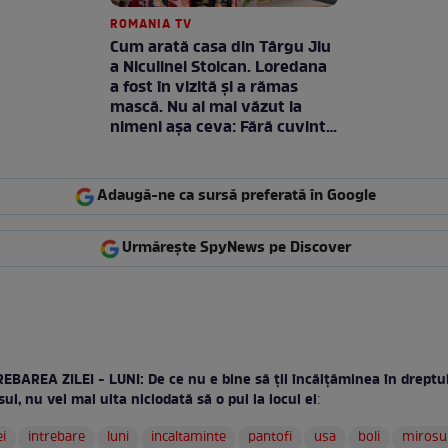
ROMANIA TV
Cum arată casa din Târgu Jiu
a Niculinei Stoican. Loredana
a fost în vizită și a rămas
mască. Nu ai mai văzut la
nimeni așa ceva: Fără cuvinte
/ VIDEO
Adaugă-ne ca sursă preferată în Google
Urmărește SpyNews pe Discover
EBAREA ZILEI - LUNI: De ce nu e bine să ţii încălţăminea în dreptu
sul, nu vei mai uita niciodată să o pui la locul ei
:
ei
intrebare
luni
incaltaminte
pantofi
usa
boli
mirosu