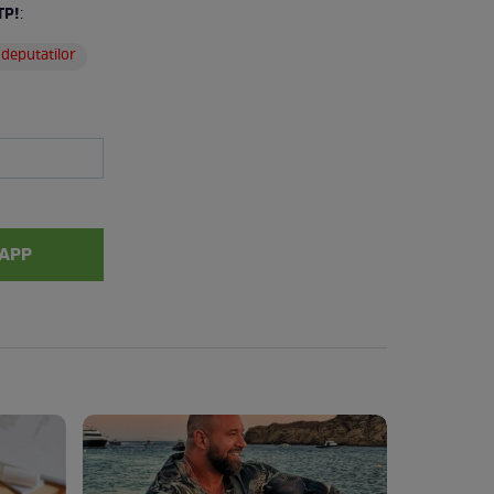
TP!
:
deputatilor
APP