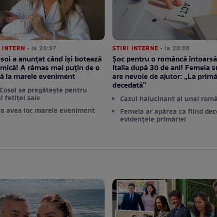
 INTERN
• la 20:37
STIRI INTERNE
• la 20:06
soi a anunțat când își botează
Șoc pentru o româncă întoarsă
a mică! A rămas mai puțin de o
Italia după 30 de ani! Femeia s
ă la marele eveniment
are nevoie de ajutor: „La primă
decedată”
Cosoi se pregătește pentru
l fetiței sale
Cazul halucinant al unei rom
a avea loc marele eveniment
Femeia ar apărea ca fiind dec
evidențele primăriei