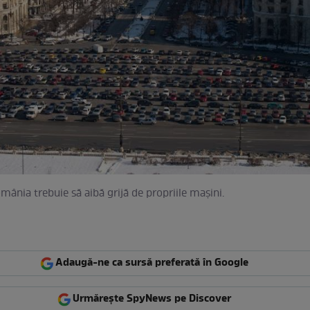
omânia trebuie să aibă grijă de propriile maşini.
Adaugă-ne ca sursă preferată în Google
Urmărește SpyNews pe Discover