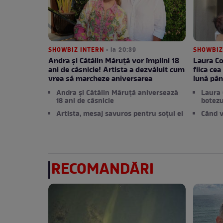
SHOWBIZ INTERN
• la 20:39
SHOWBIZ
Andra și Cătălin Măruță vor împlini 18
Laura Co
ani de căsnicie! Artista a dezvăluit cum
fiica ce
vrea să marcheze aniversarea
lună pân
Andra și Cătălin Măruță aniversează
Laura 
18 ani de căsnicie
botezu
Artista, mesaj savuros pentru soțul ei
Când v
RECOMANDĂRI