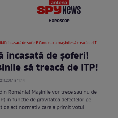
HOROSCOP
ibilă încasată de şoferi! Condiţia ca maşinile să treacă de ITP!
ă încasată de şoferi!
inile să treacă de ITP!
2.11.2017 la 11:44
 din România! Mașinile vor trece sau nu de
TP) în funcție de gravitatea defectelor pe
ect de act normativ care a primit votul