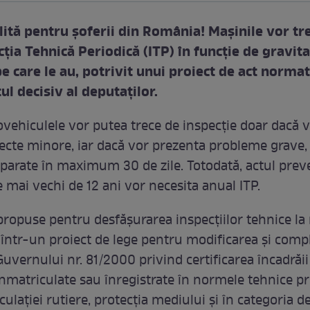
ită pentru şoferii din România! Mașinile vor tr
ția Tehnică Periodică (ITP) în funcție de gravit
e care le au, potrivit unui proiect de act normat
ul decisiv al deputaților.
ovehiculele vor putea trece de inspecție doar dacă 
ecte minore, iar dacă vor prezenta probleme grave,
eparate în maximum 30 de zile. Totodată, actul prev
 mai vechi de 12 ani vor necesita anual ITP.
 propuse pentru desfășurarea inspecțiilor tehnice la
 într-un proiect de lege pentru modificarea și comp
uvernului nr. 81/2000 privind certificarea încadrăii
înmatriculate sau înregistrate în normele tehnice pr
culației rutiere, protecția mediului și în categoria d