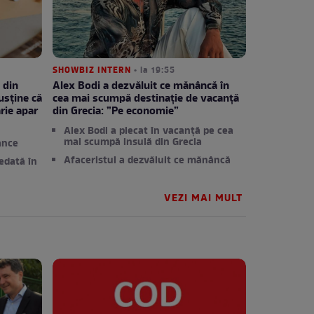
SHOWBIZ INTERN
• la 19:55
 din
Alex Bodi a dezvăluit ce mănâncă în
usține că
cea mai scumpă destinație de vacanță
rie apar
din Grecia: ”Pe economie”
Alex Bodi a plecat în vacanță pe cea
mai scumpă insulă din Grecia
ânce
Afaceristul a dezvăluit ce mănâncă
edată în
VEZI MAI MULT