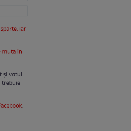
sparte, iar
e muta în
 și votul
i trebuie
Facebook
.