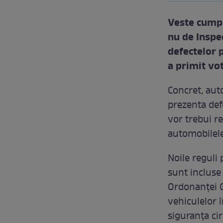
Veste cumpl
nu de Inspec
defectelor p
a primit vot
Concret, aut
prezenta def
vor trebui r
automobilele
Noile reguli
sunt incluse
Ordonanței G
vehiculelor 
siguranța cir