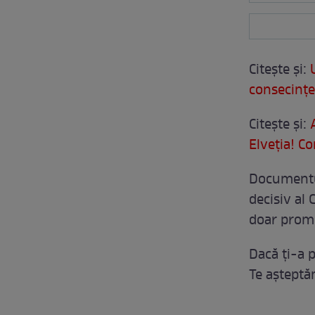
Citeşte şi:
consecinţe
Citeşte şi:
A
Elveţia! Co
Documentul
decisiv al 
doar promu
Dacă ți-a p
Te aşteptă