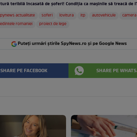
tură teribilă încasată de şoferi! Condiţia ca maşinile să treacă de I
pynews actualitate
soferi
lovitura
itp
autovehicule
camera 
edintele romaniei
proiect de lege
Puteți urmări știrile SpyNews.ro și pe Google News
SHARE PE FACEBOOK
SHARE PE WHATS