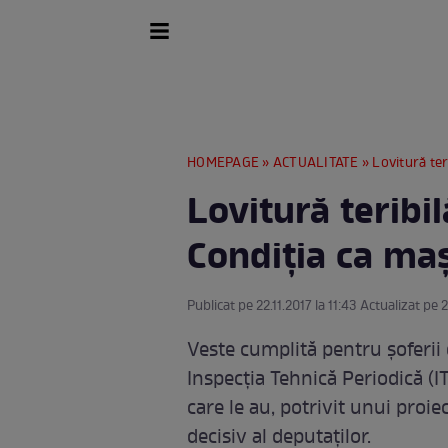
HOMEPAGE
»
ACTUALITATE
» Lovitură ter
Lovitură teribil
Condiţia ca maş
Publicat pe 22.11.2017 la 11:43 Actualizat pe 2
Veste cumplită pentru şoferii
Inspecția Tehnică Periodică (I
care le au, potrivit unui proi
decisiv al deputaților.