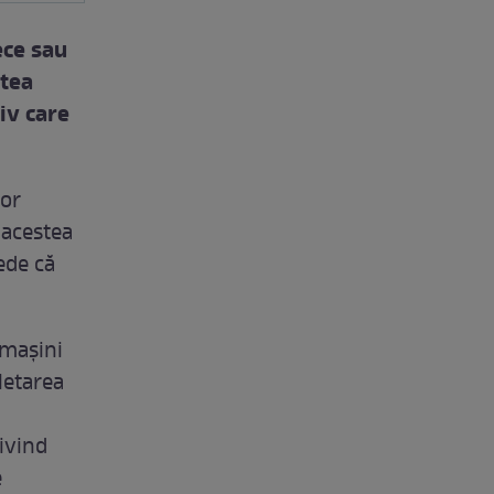
ece sau
atea
iv care
vor
 acestea
ede că
 mașini
letarea
ivind
e