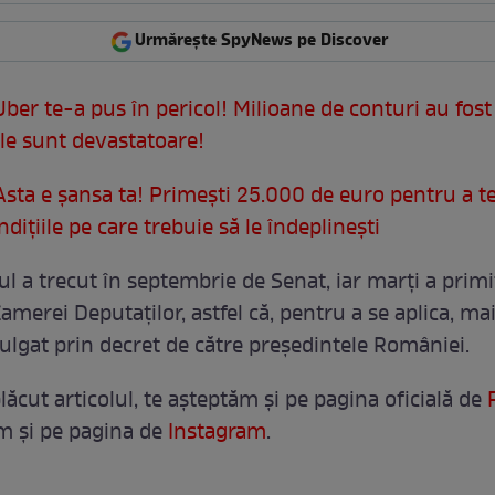
Urmărește SpyNews pe Discover
Uber te-a pus în pericol! Milioane de conturi au fost 
le sunt devastatoare!
sta e şansa ta! Primești 25.000 de euro pentru a t
ndiţiile pe care trebuie să le îndeplinești
 a trecut în septembrie de Senat, iar marţi a primit
Camerei Deputaților, astfel că, pentru a se aplica, ma
lgat prin decret de către președintele României.
lăcut articolul, te așteptăm și pe pagina oficială de
m şi pe pagina de
Instagram
.