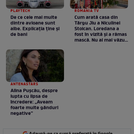
PLAYTECH
ROMANIA TV
De ce cele mai multe
Cum arată casa din
dintre avioane sunt
Târgu Jiu a Niculinei
albe. Explicația ține și
Stoican. Loredana a
de bani
fost în vizită și a rămas
mască. Nu ai mai văzut
la nimeni așa ceva:
Fără cuvinte / VIDEO
ANTENASTARS
Alina Pușcău, despre
lupta cu lipsa de
încredere: „Aveam
foarte multe gânduri
negative”
Adaugă-ne ca sursă preferată în Google