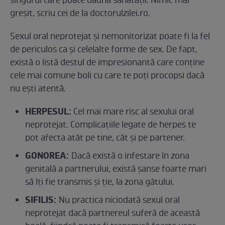
singurul care poate dăuna sănătății. Nimic mai
greșit, scriu cei de la doctorulzilei.ro.
Sexul oral neprotejat și nemonitorizat poate fi la fel
de periculos ca și celelalte forme de sex. De fapt,
există o listă destul de impresionantă care conține
cele mai comune boli cu care te poți procopsi dacă
nu ești atentă.
HERPESUL:
Cel mai mare risc al sexului oral
neprotejat. Complicațiile legate de herpes te
pot afecta atât pe tine, cât și pe partener.
GONOREA:
Dacă există o infestare în zona
genitală a partnerului, există șanse foarte mari
să îți fie transmis și ție, la zona gâtului.
SIFILIS:
Nu practica niciodată sexul oral
neprotejat dacă partnereul suferă de această