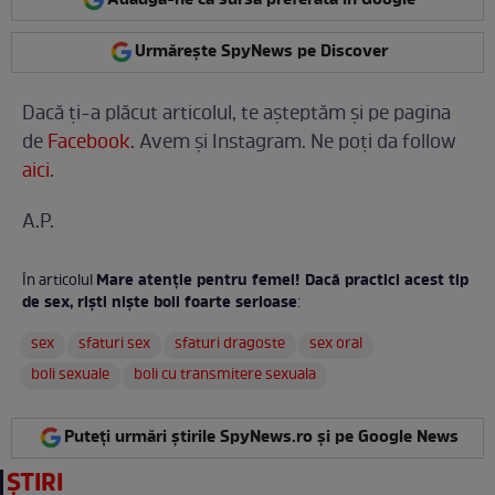
Urmărește SpyNews pe Discover
Dacă ți-a plăcut articolul, te așteptăm și pe pagina
de
Facebook
. Avem și Instagram. Ne poți da follow
aici
.
A.P.
Mare atenție pentru femei! Dacă practici acest tip
În articolul
de sex, riști niște boli foarte serioase
:
sex
sfaturi sex
sfaturi dragoste
sex oral
boli sexuale
boli cu transmitere sexuala
Puteți urmări știrile SpyNews.ro și pe Google News
ȘTIRI