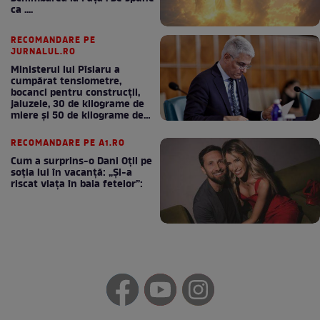
ca ....
RECOMANDARE PE
JURNALUL.RO
Ministerul lui Pîslaru a
cumpărat tensiometre,
bocanci pentru construcții,
jaluzele, 30 de kilograme de
miere și 50 de kilograme de
cafea
RECOMANDARE PE A1.RO
Cum a surprins-o Dani Oțil pe
soția lui în vacanță: „Și-a
riscat viața în baia fetelor”: