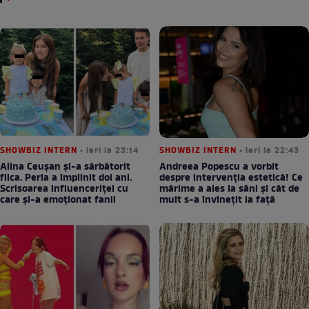
SHOWBIZ INTERN
• ieri la 23:14
SHOWBIZ INTERN
• ieri la 22:43
Alina Ceușan și-a sărbătorit
Andreea Popescu a vorbit
fiica. Perla a împlinit doi ani.
despre intervenția estetică! Ce
Scrisoarea influenceriței cu
mărime a ales la sâni și cât de
care și-a emoționat fanii
mult s-a învinețit la față