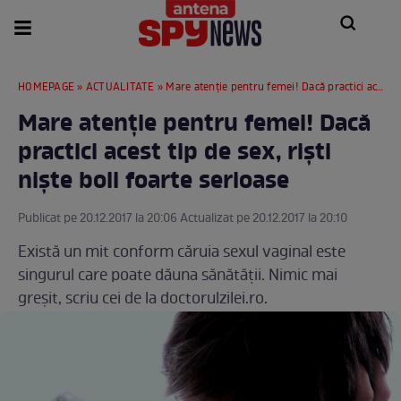
HOMEPAGE
»
ACTUALITATE
» Mare atenție pentru femei! Dacă practici acest tip de sex, riști niște boli foarte serioase
Mare atenție pentru femei! Dacă
practici acest tip de sex, riști
niște boli foarte serioase
Publicat pe 20.12.2017 la 20:06 Actualizat pe 20.12.2017 la 20:10
Există un mit conform căruia sexul vaginal este
singurul care poate dăuna sănătății. Nimic mai
greșit, scriu cei de la doctorulzilei.ro.