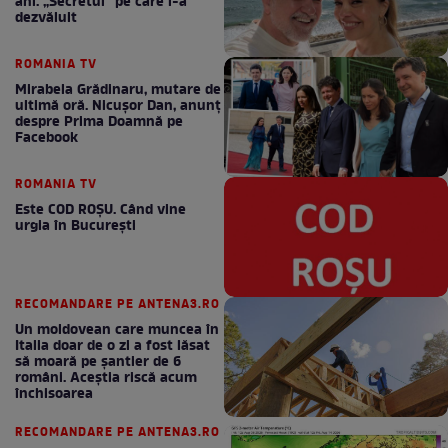
ani. „Secretul” pe care l-a
dezvăluit
ROMANIA TV
Mirabela Grădinaru, mutare de
ultimă oră. Nicuşor Dan, anunţ
despre Prima Doamnă pe
Facebook
ROMANIA TV
Este COD ROŞU. Când vine
urgia în Bucureşti
RECOMANDARE PE ANTENA3.RO
Un moldovean care muncea în
Italia doar de o zi a fost lăsat
să moară pe şantier de 6
români. Aceștia riscă acum
închisoarea
RECOMANDARE PE ANTENA3.RO