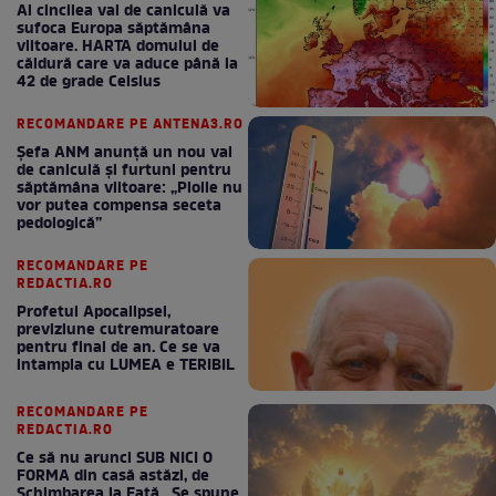
Al cincilea val de caniculă va
sufoca Europa săptămâna
viitoare. HARTA domului de
căldură care va aduce până la
42 de grade Celsius
RECOMANDARE PE ANTENA3.RO
Șefa ANM anunță un nou val
de caniculă și furtuni pentru
săptămâna viitoare: „Ploile nu
vor putea compensa seceta
pedologică”
RECOMANDARE PE
REDACTIA.RO
Profetul Apocalipsei,
previziune cutremuratoare
pentru final de an. Ce se va
intampla cu LUMEA e TERIBIL
RECOMANDARE PE
REDACTIA.RO
Ce să nu arunci SUB NICI O
FORMA din casă astăzi, de
Schimbarea la Față . Se spune