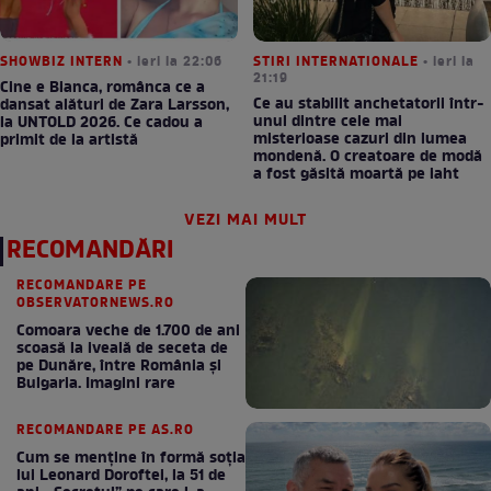
SHOWBIZ INTERN
• ieri la 22:06
STIRI INTERNATIONALE
• ieri la
21:19
Cine e Bianca, românca ce a
Ce au stabilit anchetatorii într-
dansat alături de Zara Larsson,
unul dintre cele mai
la UNTOLD 2026. Ce cadou a
misterioase cazuri din lumea
primit de la artistă
mondenă. O creatoare de modă
a fost găsită moartă pe iaht
VEZI MAI MULT
RECOMANDĂRI
RECOMANDARE PE
OBSERVATORNEWS.RO
Comoara veche de 1.700 de ani
scoasă la iveală de seceta de
pe Dunăre, între România şi
Bulgaria. Imagini rare
RECOMANDARE PE AS.RO
Cum se menţine în formă soţia
lui Leonard Doroftei, la 51 de