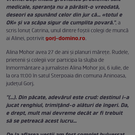
medicale, speranța nu a părăsit-o vreodată,
deseori ea spunând celor din jur că… «totul e
OK» și va scăpa sigur de cumplita povară."
, a
scris Ionuț Catrina, unul dintre foştii colegi de muncă
gorj-domino.ro
ai Alinei, potrivit
.
Alina Mohor avea 27 de ani şi planuri măreţe. Rudele,
prietenii şi colegii vor participa la slujba de
înmormântare a jurnalistei Alina Mohor joi, 6 iulie, de
la ora 11:00 în satul Sterpoaia din comuna Aninoasa,
judeţul Gorj.
"(...). Din păcate, adevărul este crud: destinul i-a
jucat renghiul, trimițând-o alături de îngeri. Da,
e drept, mult mai devreme decât ar fi trebuit
să se petreacă acest lucru…