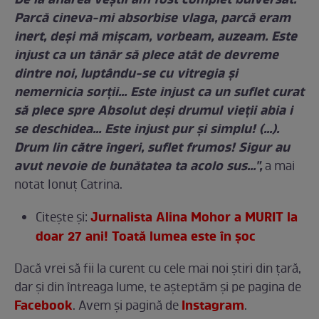
De la aflarea veștii am fost complet bulversat.
Parcă cineva-mi absorbise vlaga, parcă eram
inert, deși mă mișcam, vorbeam, auzeam. Este
injust ca un tânăr să plece atât de devreme
dintre noi, luptându-se cu vitregia și
nemernicia sorții… Este injust ca un suflet curat
să plece spre Absolut deși drumul vieții abia i
se deschidea… Este injust pur și simplu! (...).
Drum lin către îngeri, suflet frumos! Sigur au
avut nevoie de bunătatea ta acolo sus...",
a mai
notat Ionuţ Catrina.
Jurnalista Alina Mohor a MURIT la
Citeşte şi:
doar 27 ani! Toată lumea este în șoc
Dacă vrei să fii la curent cu cele mai noi ştiri din ţară,
dar şi din întreaga lume, te așteptăm și pe pagina de
Facebook
Instagram
. Avem şi pagină de
.