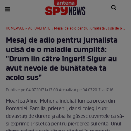
HOMEPAGE
»
ACTUALITATE
» Mesaj de adio pentru jurnalista ucisă de o maladie cumplită: "Drum lin către îngeri! Sigur au avut nevoie de bunătatea ta acolo sus"
Mesaj de adio pentru jurnalista
ucisă de o maladie cumplită:
"Drum lin către îngeri! Sigur au
avut nevoie de bunătatea ta
acolo sus"
Publicat pe 04.07.2017 la 17:00 Actualizat pe 04.07.2017 la 17:16
Moartea Alinei Mohor a îndoliat lumea presei din
României. Familia, prietenii, dar şi colegii sunt
devastaţi de durere şi abia îşi găsesc cuvintele ca să-
şi exprime tristeţea pentru pierderea suferită. Unul