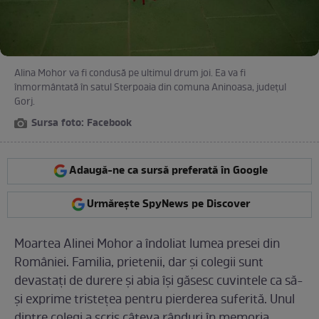
Alina Mohor va fi condusă pe ultimul drum joi. Ea va fi
înmormântată în satul Sterpoaia din comuna Aninoasa, judeţul
Gorj.
Sursa foto: Facebook
Adaugă-ne ca sursă preferată în Google
Urmărește SpyNews pe Discover
Moartea Alinei Mohor a îndoliat lumea presei din
României. Familia, prietenii, dar şi colegii sunt
devastaţi de durere şi abia îşi găsesc cuvintele ca să-
şi exprime tristeţea pentru pierderea suferită. Unul
dintre colegi a scris câteva rânduri în memoria