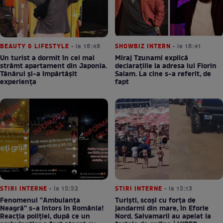
BEAUTY & LIFESTYLE
• la 16:48
SHOWBIZ INTERN
• la 16:41
Un turist a dormit în cel mai
Miraj Tzunami explică
strâmt apartament din Japonia.
declarațiile la adresa lui Florin
Tânărul și-a împărtășit
Salam. La cine s-a referit, de
experiența
fapt
STIRI INTERNE
• la 15:52
STIRI INTERNE
• la 15:13
Fenomenul ”Ambulanța
Turiști, scoși cu forța de
Neagră” s-a întors în România!
jandarmi din mare, în Eforie
Reacția poliției, după ce un
Nord. Salvamarii au apelat la