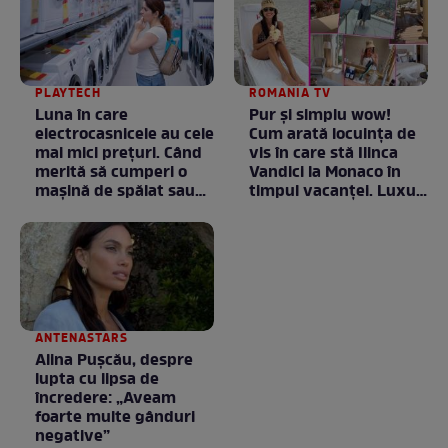
PLAYTECH
ROMANIA TV
Luna în care
Pur și simplu wow!
electrocasnicele au cele
Cum arată locuința de
mai mici prețuri. Când
vis în care stă Ilinca
merită să cumperi o
Vandici la Monaco în
mașină de spălat sau
timpul vacanței. Luxul
un frigider
e în starea lui pură.
Totul arată ca în filme!
/ GALERIE FOTO
ANTENASTARS
Alina Pușcău, despre
lupta cu lipsa de
încredere: „Aveam
foarte multe gânduri
negative”