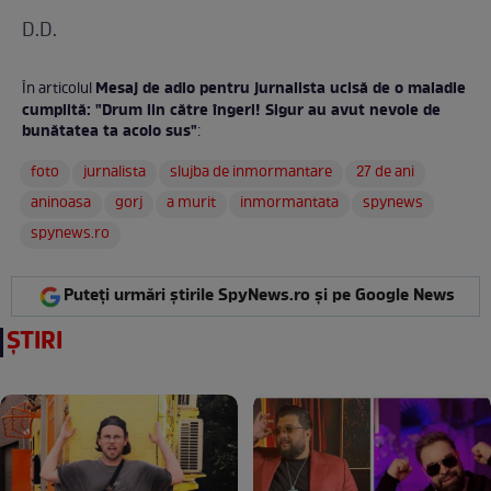
D.D.
Mesaj de adio pentru jurnalista ucisă de o maladie
În articolul
cumplită: "Drum lin către îngeri! Sigur au avut nevoie de
bunătatea ta acolo sus"
:
foto
jurnalista
slujba de inmormantare
27 de ani
aninoasa
gorj
a murit
inmormantata
spynews
spynews.ro
Puteți urmări știrile SpyNews.ro și pe Google News
ȘTIRI