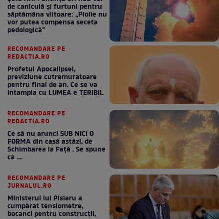
de caniculă și furtuni pentru
săptămâna viitoare: „Ploile nu
vor putea compensa seceta
pedologică”
RECOMANDARE PE
REDACTIA.RO
Profetul Apocalipsei,
previziune cutremuratoare
pentru final de an. Ce se va
intampla cu LUMEA e TERIBIL
RECOMANDARE PE
REDACTIA.RO
Ce să nu arunci SUB NICI O
FORMA din casă astăzi, de
Schimbarea la Față . Se spune
ca ....
RECOMANDARE PE
JURNALUL.RO
Ministerul lui Pîslaru a
cumpărat tensiometre,
bocanci pentru construcții,