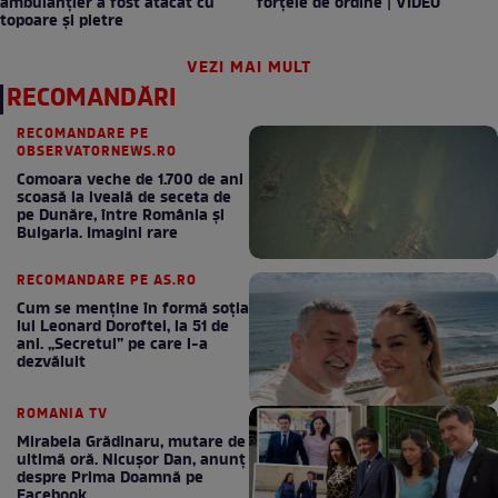
ambulanțier a fost atacat cu
forțele de ordine | VIDEO
topoare și pietre
VEZI MAI MULT
RECOMANDĂRI
RECOMANDARE PE
OBSERVATORNEWS.RO
Comoara veche de 1.700 de ani
scoasă la iveală de seceta de
pe Dunăre, între România şi
Bulgaria. Imagini rare
RECOMANDARE PE AS.RO
Cum se menţine în formă soţia
lui Leonard Doroftei, la 51 de
ani. „Secretul” pe care l-a
dezvăluit
ROMANIA TV
Mirabela Grădinaru, mutare de
ultimă oră. Nicuşor Dan, anunţ
despre Prima Doamnă pe
Facebook