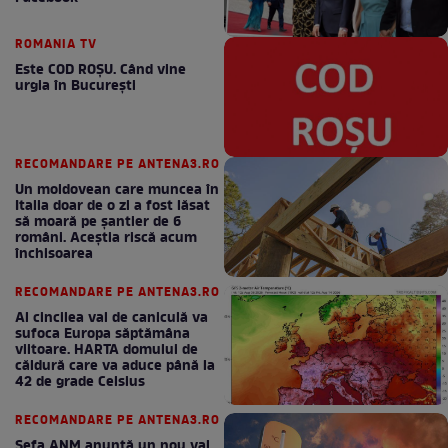
ROMANIA TV
Este COD ROŞU. Când vine
urgia în Bucureşti
RECOMANDARE PE ANTENA3.RO
Un moldovean care muncea în
Italia doar de o zi a fost lăsat
să moară pe şantier de 6
români. Aceștia riscă acum
închisoarea
RECOMANDARE PE ANTENA3.RO
Al cincilea val de caniculă va
sufoca Europa săptămâna
viitoare. HARTA domului de
căldură care va aduce până la
42 de grade Celsius
RECOMANDARE PE ANTENA3.RO
Șefa ANM anunță un nou val