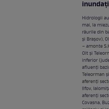
inundați
Hidrologii au
mai, la miezu
râurile din 
şi Braşov), O
– amonte S.H.
Olt şi Teleor
inferior (jud
afluenţi bazi
Teleorman şi 
aferenţi sec
Ilfov, Ialomi
aferenţi sect
Covasna, Buz