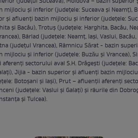
nferior (judeţul Suceava), Moldova – bazin superior 
n mijlociu şi inferior (judeţele: Suceava şi Neamţ), B
r şi afluenţi bazin mijlociu şi inferior (judeţele: Su
ita şi Bacău), Trotuş (judeţele: Harghita, Bacău, Ne
ancea), Bârlad (judeţele: Neamţ, Iaşi, Vaslui, Bacău, 
tna (judeţul Vrancea), Râmnicu Sӑrat - bazin superi
n mijlociu și inferior (judeţele: Buzӑu şi Vrancea), Si
i aferenţi sectorului aval S.H. Drăgeşti (judeţele: Ba
laţi), Jijia - bazin superior şi afluenţi bazin mijlociu
eţele: Botoşani şi Iaşi), Prut – afluenţii aferenţi sect
nceni (judeţele: Vaslui şi Galaţi) şi râurile din Dobr
nstanţa și Tulcea).