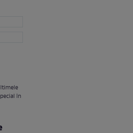
ultimele
special în
e