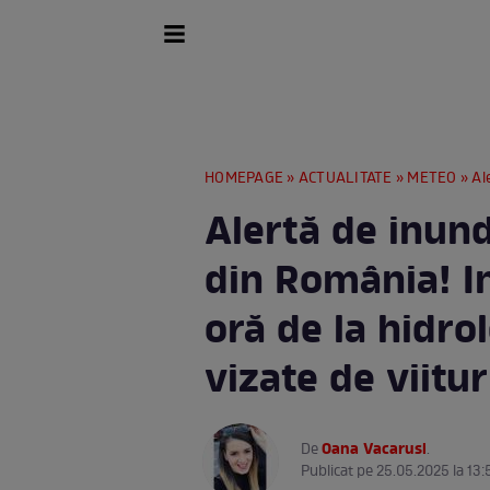
HOMEPAGE
»
ACTUALITATE
»
METEO
» Alertă
Alertă de inund
din România! I
oră de la hidro
vizate de viitur
Oana Vacarusi
De
.
Publicat pe 25.05.2025 la 13: