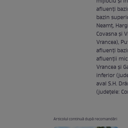
mijlociu şi i
afluenţi bazi
bazin superio
Neamţ, Hargh
Covasna şi Vr
Vrancea), Pu
afluenţi bazi
afluenţii mic
Vrancea şi Ga
inferior (jud
aval S.H. Drâ
(judeţele: Co
Articolul continuă după recomandări