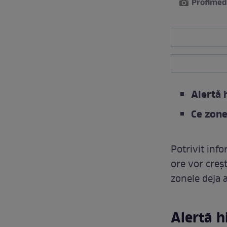
Profimed
Alertă 
Ce zone
Potrivit info
ore vor crește
zonele deja a
Alertă h