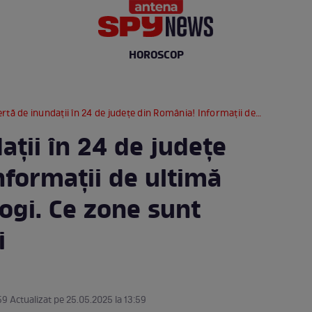
HOROSCOP
 de inundații în 24 de județe din România! Informații de ultimă oră de la hidrologi. Ce zone sunt vizate de viituri
ații în 24 de județe
nformații de ultimă
logi. Ce zone sunt
i
59 Actualizat pe 25.05.2025 la 13:59