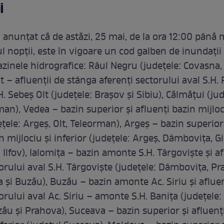
i
 anunțat că de astăzi, 25 mai, de la ora 12:00 până 
l nopții, este în vigoare un cod galben de inundații
bazinele hidrografice: Râul Negru (judeţele: Covasna,
lt – afluenţii de stânga aferenţi sectorului aval S.H.
 Sebeş Olt (judeţele: Braşov şi Sibiu), Călmăţui (jud
man), Vedea – bazin superior şi afluenţi bazin mijloc
eţele: Argeș, Olt, Teleorman), Argeș – bazin superior
n mijlociu şi inferior (judeţele: Argeș, Dâmboviţa, G
Ilfov), Ialomiţa – bazin amonte S.H. Târgovişte şi af
torului aval S.H. Târgovişte (judeţele: Dâmboviţa, Pr
ţa şi Buzău), Buzău – bazin amonte Ac. Siriu şi afluen
orului aval Ac. Siriu – amonte S.H. Baniţa (judeţele:
ău şi Prahova), Suceava – bazin superior şi afluenţ