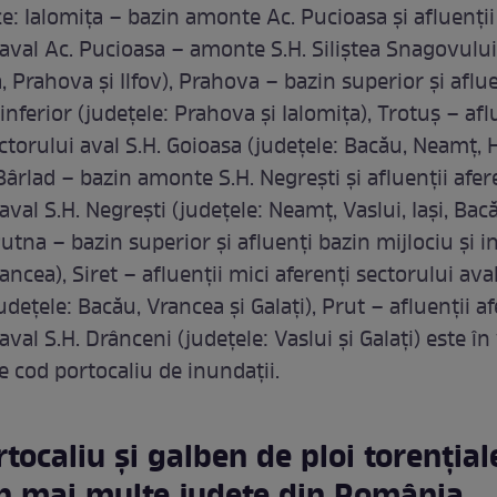
e: Ialomiţa – bazin amonte Ac. Pucioasa şi afluenţii
 aval Ac. Pucioasa – amonte S.H. Siliştea Snagovului
 Prahova şi Ilfov), Prahova – bazin superior şi aflu
 inferior (judeţele: Prahova şi Ialomiţa), Trotuş – afl
ctorului aval S.H. Goioasa (judeţele: Bacău, Neamţ, 
ârlad – bazin amonte S.H. Negreşti şi afluenţii afer
aval S.H. Negreşti (judeţele: Neamţ, Vaslui, Iaşi, Ba
 Putna – bazin superior şi afluenţi bazin mijlociu şi i
ancea), Siret – afluenţii mici aferenţi sectorului aval
udeţele: Bacău, Vrancea şi Galaţi), Prut – afluenţii af
aval S.H. Drânceni (judeţele: Vaslui şi Galaţi) este în
e cod portocaliu de inundații.
tocaliu și galben de ploi torențial