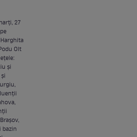
marți, 27
 pe
 Harghita
 Podu Olt
eţele:
iu şi
 şi
iurgiu,
luenţii
ahova,
ţii
 Braşov,
i bazin