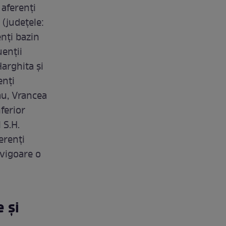
 aferenţi
 (judeţele:
enţi bazin
uenţii
Harghita şi
enţi
cău, Vrancea
nferior
 S.H.
erenţi
 vigoare o
e și