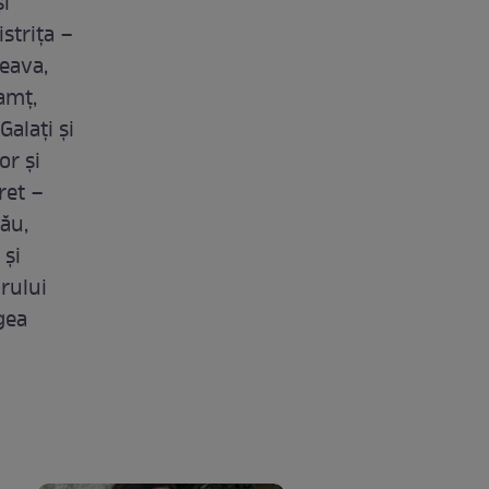
şi
istriţa –
ceava,
amţ,
Galaţi şi
or și
ret –
cău,
 şi
orului
ogea