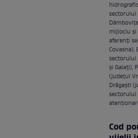
hidrografic
sectorului
Dâmboviţa,
mijlociu şi
aferenţi se
Covasna), B
sectorului 
şi Galaţi),
(judeţul Vr
Drăgeşti (j
sectorului 
atenționar
Cod por