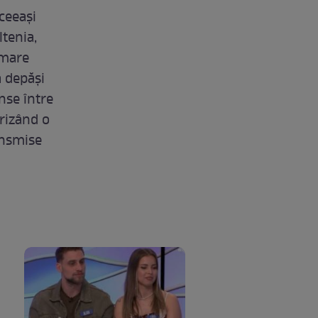
aceeași
ltenia,
 mare
a depăși
nse între
erizând o
ransmise