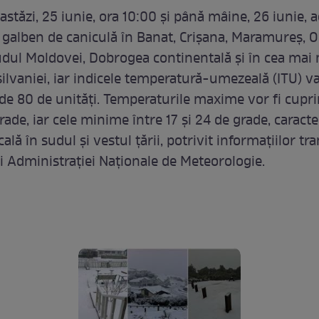
stăzi, 25 iunie, ora 10:00 și până mâine, 26 iunie, 
d galben de caniculă în Banat, Crișana, Maramureș, O
dul Moldovei, Dobrogea continentală și în cea mai
silvaniei, iar indicele temperatură-umezeală (ITU) v
c de 80 de unități. Temperaturile maxime vor fi cupri
rade, iar cele minime între 17 și 24 de grade, caract
ală în sudul și vestul țării, potrivit informațiilor t
ii Administrației Naționale de Meteorologie.