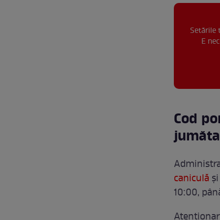
Setările
E nec
Cod por
jumăta
Administra
caniculă
și
10:00, până
Atenționar