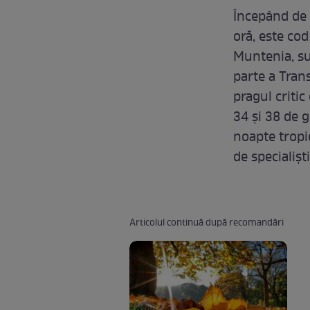
Începând de a
oră, este co
Muntenia, su
parte a Tran
pragul criti
34 și 38 de g
noapte tropic
de specialișt
Articolul continuă după recomandări