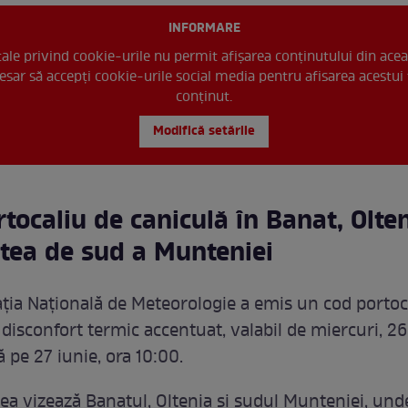
INFORMARE
 tale privind cookie-urile nu permit afișarea conținutului din acea
esar să accepți cookie-urile social media pentru afisarea acestui 
conținut.
Modifică setările
tocaliu de caniculă în Banat, Olten
tea de sud a Munteniei
ția Națională de Meteorologie a emis un cod portoc
 disconfort termic accentuat, valabil de miercuri, 26
 pe 27 iunie, ora 10:00.
ea vizează Banatul, Oltenia și sudul Munteniei, und