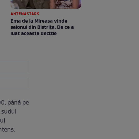
ANTENASTARS
Ema de la Mireasa vinde
salonul din Bistrița. De ce a
luat această decizie
00, până pe
i sudul
ul
ntens.