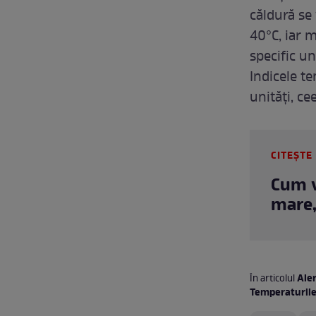
căldură se
40°C, iar 
specific un
Indicele t
unități, c
CITEȘTE 
Cum v
mare,
Ale
În articolul
Temperaturile