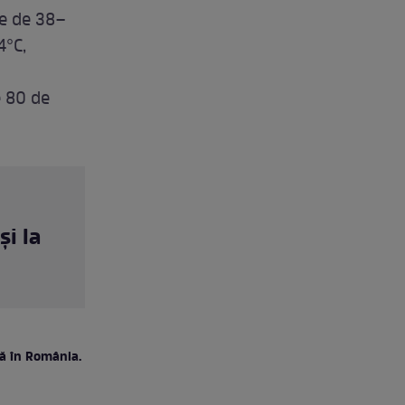
me de 38–
4°C,
e 80 de
i la
lă în România.