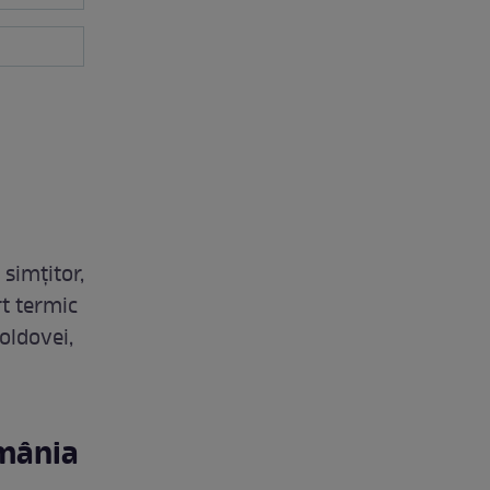
 simțitor,
rt termic
oldovei,
omânia