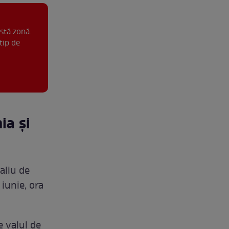
stă zonă.
tip de
ia și
aliu de
 iunie, ora
e valul de