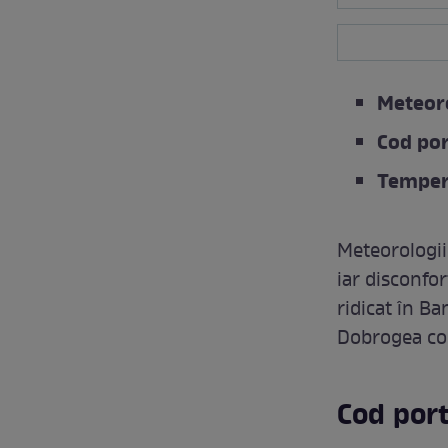
Meteoro
Cod por
Tempera
Meteorologii 
iar disconfor
ridicat în B
Dobrogea con
Cod port