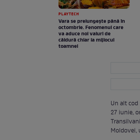
PLAYTECH
Vara se prelungeşte până în
octombrie. Fenomenul care
va aduce noi valuri de
căldură chiar la mijlocul
toamnei
Un alt cod 
27 iunie, o
Transilvan
Moldovei, 