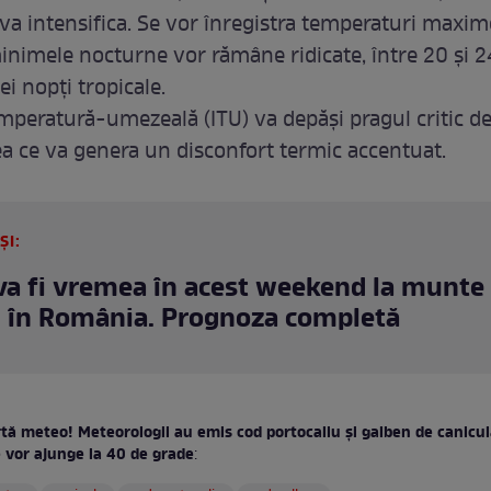
 va intensifica. Se vor înregistra temperaturi maxi
minimele nocturne vor rămâne ridicate, între 20 și 2
ei nopți tropicale.
emperatură-umezeală (ITU) va depăși pragul critic d
eea ce va genera un disconfort termic accentuat.
ȘI:
a fi vremea în acest weekend la munte ș
 în România. Prognoza completă
rtă meteo! Meteorologii au emis cod portocaliu și galben de canicu
 vor ajunge la 40 de grade
: