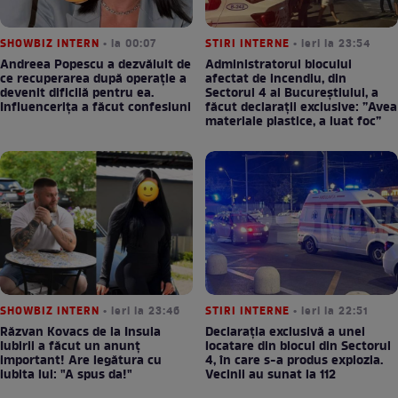
Puteți urmări știrile SpyNews.ro și pe Google News
ȘTIRI
SHOWBIZ INTERN
• la 00:07
STIRI INTERNE
• ieri la 23:54
Andreea Popescu a dezvăluit de
Administratorul blocului
ce recuperarea după operație a
afectat de incendiu, din
devenit dificilă pentru ea.
Sectorul 4 al Bucureștiului, a
Influencerița a făcut confesiuni
făcut declarații exclusive: ”Avea
materiale plastice, a luat foc”