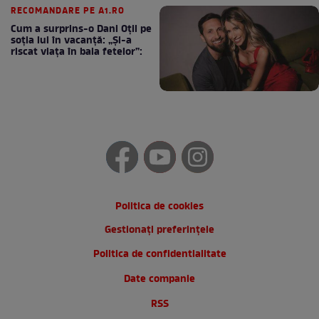
Ce să nu arunci SUB NICI O
FORMA din casă astăzi, de
Schimbarea la Față . Se spune
ca ....
RECOMANDARE PE
JURNALUL.RO
Ministerul lui Pîslaru a
cumpărat tensiometre,
bocanci pentru construcții,
jaluzele, 30 de kilograme de
miere și 50 de kilograme de
cafea
RECOMANDARE PE A1.RO
Cum a surprins-o Dani Oțil pe
soția lui în vacanță: „Și-a
riscat viața în baia fetelor”: