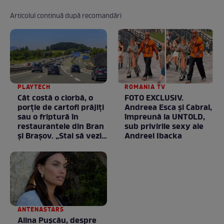
Articolul continuă după recomandări
PLAYTECH
ROMANIA TV
Cât costă o ciorbă, o
FOTO EXCLUSIV.
porţie de cartofi prăjiţi
Andreea Esca şi Cabral,
sau o friptură în
împreună la UNTOLD,
restaurantele din Bran
sub privirile sexy ale
şi Braşov. „Stai să vezi
Andreei Ibacka
ce chirii sunt”
ANTENASTARS
Alina Pușcău, despre