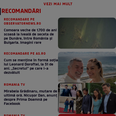
SHOWBIZ INTERN
• ieri la 23:46
STIRI INTERNE
• ieri la 22:51
Răzvan Kovacs de la Insula
Declarația exclusivă a unei
Iubirii a făcut un anunț
locatare din blocul din Sectorul
important! Are legătura cu
4, în care s-a produs explozia.
iubita lui: "A spus da!"
Vecinii au sunat la 112
VEZI MAI MULT
RECOMANDĂRI
RECOMANDARE PE
OBSERVATORNEWS.RO
Comoara veche de 1.700 de ani
scoasă la iveală de seceta de
pe Dunăre, între România şi
Bulgaria. Imagini rare