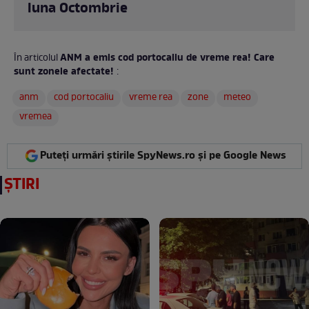
Vântul se va intensifica treptat în toată țara, cu
viteze la rafală în general de 45...60 km/h, iar în zona
montană înaltă de peste 100...110 km/h. În Moldova,
Muntenia și Dobrogea, începând din după-amiaza
zilei de sâmbătă, vor fi rafale de 60...80 km/h.
CITEȘTE ȘI:
Prognoza meteo pentru următoarele
patru săptămâni. Cum va fi vremea în
luna Octombrie
ANM a emis cod portocaliu de vreme rea! Care
În articolul
sunt zonele afectate!
:
anm
cod portocaliu
vreme rea
zone
meteo
vremea