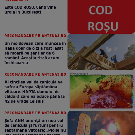
RECOMANDARE PE AS.RO
Cum se menţine în formă soţia
lui Leonard Doroftei, la 51 de
ani. „Secretul” pe care l-a
dezvăluit
ROMANIA TV
Mirabela Grădinaru, mutare de
ultimă oră. Nicuşor Dan, anunţ
despre Prima Doamnă pe
Facebook
ROMANIA TV
Este COD ROŞU. Când vine
urgia în Bucureşti
RECOMANDARE PE ANTENA3.RO
Un moldovean care muncea în
Italia doar de o zi a fost lăsat
să moară pe şantier de 6
români. Aceștia riscă acum