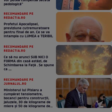
închisoarea
RECOMANDARE PE ANTENA3.RO
Al cincilea val de caniculă va
sufoca Europa săptămâna
viitoare. HARTA domului de
căldură care va aduce până la
42 de grade Celsius
RECOMANDARE PE ANTENA3.RO
Șefa ANM anunță un nou val
de caniculă și furtuni pentru
săptămâna viitoare: „Ploile nu
vor putea compensa seceta
pedologică”
RECOMANDARE PE
REDACTIA.RO
Profetul Apocalipsei,
previziune cutremuratoare
pentru final de an. Ce se va
intampla cu LUMEA e TERIBIL
RECOMANDARE PE
REDACTIA.RO