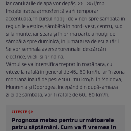
Întreaga țară este sub avertizare, iar o bună parte a
României este sub
cod portocaliu
, restul regiunilor
sunt sub avertizarea de cod galben, potrivit
meteorologilor.
Aceasta este valabil în intervalul: 25 septembrie, ora
23:00 - 27 septembrie, ora 06:00
În intervalul menționat va ploua în toate regiunile,
iar cantitățile de apă vor depăși 25...35 l/mp.
Instabilitatea atmosferică va fi temporar
accentuată, în cursul nopții de vineri spre sâmbătă în
regiunile vestice, sâmbătă în nord-vest, centru, sud
și la munte, iar seara și în prima parte a nopții de
sâmbătă spre duminică, în jumătatea de est a țării.
Se vor semnala averse torențiale, descărcări
electrice, vijelii și grindină.