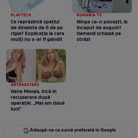
PLAYTECH
ROMANIA TV
Ce reprezintă spaţiul
Ninge ca-n povești, la
de dinainte de 0 de pe
început de august!
rigle? Explicaţia la care
Oamenii schiază pe
mulţi nu s-ar fi gândit
străzi
ANTENASTARS
Oana Monea, încă în
recuperare după
operație: „Mai am două
luni”
Adaugă-ne ca sursă preferată în Google