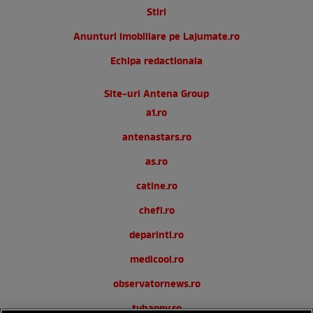
Stiri
Anunturi imobiliare pe Lajumate.ro
Echipa redactionala
Site-uri Antena Group
a1.ro
antenastars.ro
as.ro
catine.ro
chefi.ro
deparinti.ro
medicool.ro
observatornews.ro
tvhappy.ro