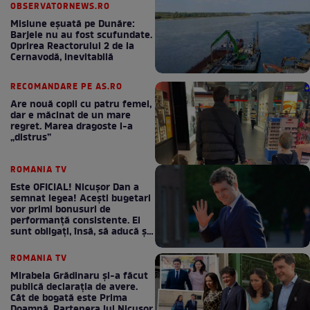
OBSERVATORNEWS.RO
Misiune eșuată pe Dunăre:
Barjele nu au fost scufundate.
Oprirea Reactorului 2 de la
Cernavodă, inevitabilă
RECOMANDARE PE AS.RO
Are nouă copii cu patru femei,
dar e măcinat de un mare
regret. Marea dragoste l-a
„distrus”
ROMANIA TV
Este OFICIAL! Nicușor Dan a
semnat legea! Acești bugetari
vor primi bonusuri de
performanță consistente. Ei
sunt obligați, însă, să aducă și
bani la bugetul de stat
ROMANIA TV
Mirabela Grădinaru și-a făcut
publică declarația de avere.
Cât de bogată este Prima
Doamnă. Partenera lui Nicușor