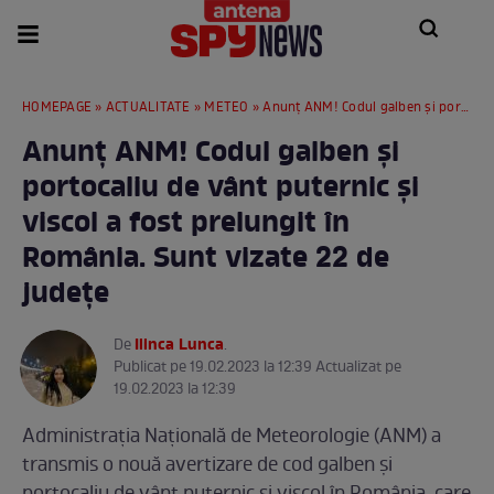
HOMEPAGE
»
ACTUALITATE
»
METEO
» Anunț ANM! Codul galben și portocaliu de vânt puternic și viscol a fost prelungit în România. Sunt vizate 22 de județe
Anunț ANM! Codul galben și
portocaliu de vânt puternic și
viscol a fost prelungit în
România. Sunt vizate 22 de
județe
Ilinca Lunca
De
.
Publicat pe 19.02.2023 la 12:39 Actualizat pe
19.02.2023 la 12:39
Administrația Națională de Meteorologie (ANM) a
transmis o nouă avertizare de cod galben și