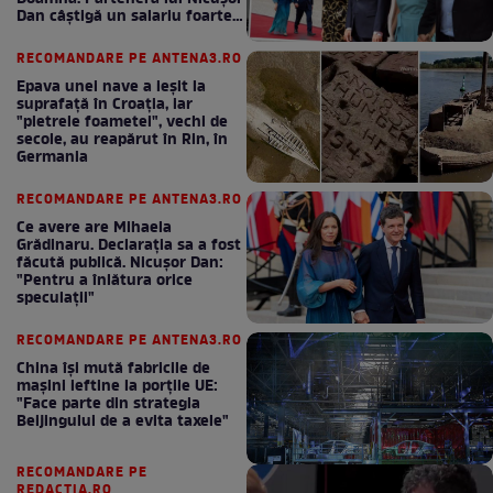
Dan câștigă un salariu foarte
bun în fiecare lună!
RECOMANDARE PE ANTENA3.RO
Epava unei nave a ieșit la
suprafață în Croația, iar
"pietrele foametei", vechi de
secole, au reapărut în Rin, în
Germania
RECOMANDARE PE ANTENA3.RO
Ce avere are Mihaela
Grădinaru. Declarația sa a fost
făcută publică. Nicușor Dan:
"Pentru a înlătura orice
speculații"
RECOMANDARE PE ANTENA3.RO
China își mută fabricile de
mașini ieftine la porțile UE:
"Face parte din strategia
Beijingului de a evita taxele"
RECOMANDARE PE
REDACTIA.RO