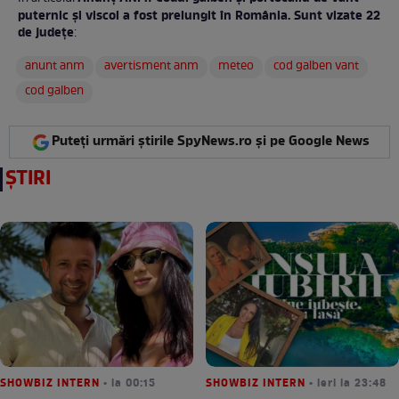
puternic și viscol a fost prelungit în România. Sunt vizate 22
de județe
:
anunt anm
avertisment anm
meteo
cod galben vant
cod galben
Puteți urmări știrile SpyNews.ro și pe Google News
ȘTIRI
SHOWBIZ INTERN
• la 00:15
SHOWBIZ INTERN
• ieri la 23:48