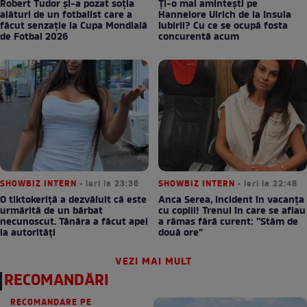
Robert Tudor și-a pozat soția
Ți-o mai amintești pe
alături de un fotbalist care a
Hannelore Ulrich de la Insula
făcut senzație la Cupa Mondială
Iubirii? Cu ce se ocupă fosta
de Fotbal 2026
concurentă acum
SHOWBIZ INTERN
• ieri la 23:36
SHOWBIZ INTERN
• ieri la 22:48
O tiktokeriță a dezvăluit că este
Anca Serea, incident în vacanța
urmărită de un bărbat
cu copiii! Trenul în care se aflau
necunoscut. Tânăra a făcut apel
a rămas fără curent: ”Stăm de
la autorități
două ore”
VEZI MAI MULT
RECOMANDĂRI
RECOMANDARE PE