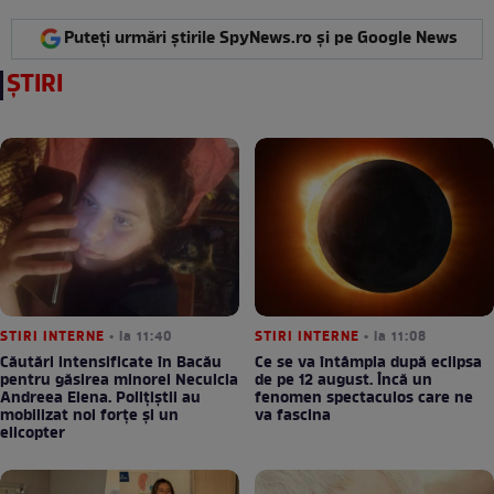
Puteți urmări știrile SpyNews.ro și pe Google News
ȘTIRI
STIRI INTERNE
• la 11:40
STIRI INTERNE
• la 11:08
Căutări intensificate în Bacău
Ce se va întâmpla după eclipsa
pentru găsirea minorei Neculcia
de pe 12 august. Încă un
Andreea Elena. Polițiștii au
fenomen spectaculos care ne
mobilizat noi forțe și un
va fascina
elicopter