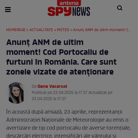
HOMEPAGE
»
ACTUALITATE
»
METEO
» Anunț ANM de ultim moment! Cod Portocaliu de furtuni în România. Care sunt zonele vizate de atenționare
Anunț ANM de ultim
moment! Cod Portocaliu de
furtuni în România. Care sunt
zonele vizate de atenționare
Oana Vacarusi
De
.
Publicat pe 23.04.2025 la 17:27 Actualizat pe
23.04.2025 la 17:27
În această după amiază, 23 aprilie, reprezentanții
Administrației Naționale de Meteorologie au emis o
avertizare de tip cod portocaliu de averse torențiale,
descărcări electrice, intensificări ale vântului și