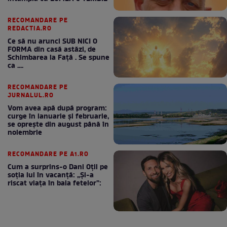
RECOMANDARE PE
REDACTIA.RO
Ce să nu arunci SUB NICI O
FORMA din casă astăzi, de
Schimbarea la Față . Se spune
ca ....
RECOMANDARE PE
JURNALUL.RO
Vom avea apă după program:
curge în ianuarie și februarie,
se oprește din august până în
noiembrie
RECOMANDARE PE A1.RO
Cum a surprins-o Dani Oțil pe
soția lui în vacanță: „Și-a
riscat viața în baia fetelor”: