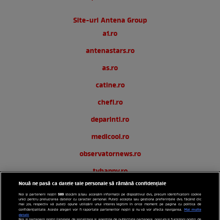
Site-uri Antena Group
a1.ro
antenastars.ro
as.ro
catine.ro
chefi.ro
deparinti.ro
medicool.ro
observatornews.ro
tvhappy.ro
Nouă ne pasă ca datele tale personale să rămână confidențiale
useit.ro
589
Noi și partenerii noștri
stocăm și/sau accesăm informații pe dispozitivul dvs., precum identificatorii cookie
unici pentru prelucrarea datelor cu caracter personal. Puteți accepta sau gestiona preferințele dvs. făcând clic
zutv.ro
mai jos, respectiv vă puteți opune utilizării unui interes legitim în orice moment pe pagina cu politica de
Mai multe
confidențialitate. Aceste alegeri vor fi raportate partenerilor noștri și nu vă vor afecta navigarea.
detalii
Noi si partenerii nostri (retelele de socializare si agentiile de publicitate partenere, precum si furnizorii nostri de