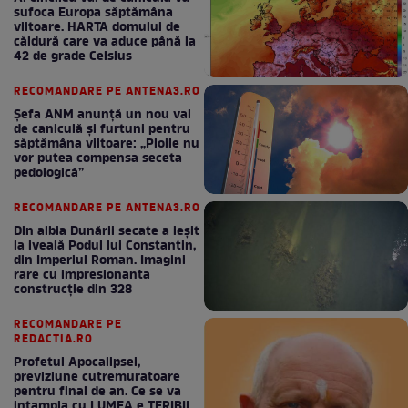
sufoca Europa săptămâna
viitoare. HARTA domului de
căldură care va aduce până la
42 de grade Celsius
RECOMANDARE PE ANTENA3.RO
Șefa ANM anunță un nou val
de caniculă și furtuni pentru
săptămâna viitoare: „Ploile nu
vor putea compensa seceta
pedologică”
RECOMANDARE PE ANTENA3.RO
Din albia Dunării secate a ieșit
la iveală Podul lui Constantin,
din Imperiul Roman. Imagini
rare cu impresionanta
construcție din 328
RECOMANDARE PE
REDACTIA.RO
Profetul Apocalipsei,
previziune cutremuratoare
pentru final de an. Ce se va
intampla cu LUMEA e TERIBIL