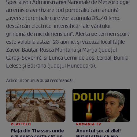
Specialiștii Administrației Naționale de Meteorologie
au emis o avertizare cod portocaliu care anunță
„averse torențiale care vor acumula 35…40 l/mp,
descărcări electrice, intensificări ale vântului,
grindină de mici dimensiuni”. Alerta pe termen scurt
este valabilă astăzi, 23 aprilie, și vizează localitățile
Zăvoi, Băuțar, Rusca Montană și Marga (județul
Caraş-Severin), și Lunca Cernii de Jos, Cerbăl, Bunila,
Lelese și Bătrâna (județul Hunedoara).
Articolul continuă după recomandări
PLAYTECH
ROMANIA TV
Plaja din Thassos unde
Anunţul şoc al zilei!