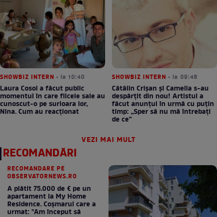
SHOWBIZ INTERN
• la 10:40
SHOWBIZ INTERN
• la 09:48
Laura Cosoi a făcut public
Cătălin Crișan și Camelia s-au
momentul în care fiicele sale au
despărțit din nou! Artistul a
cunoscut-o pe surioara lor,
făcut anunțul în urmă cu puțin
Nina. Cum au reacționat
timp: „Sper să nu mă întrebați
de ce”
VEZI MAI MULT
RECOMANDĂRI
RECOMANDARE PE
OBSERVATORNEWS.RO
A plătit 75.000 de € pe un
apartament la My Home
Residence. Coşmarul care a
urmat: "Am început să