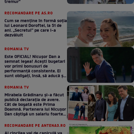
tremur"
RECOMANDARE PE AS.RO
Cum se menţine în formă soţia
lui Leonard Doroftei, la 51 de
ani. „Secretul” pe care l-a
dezvăluit
ROMANIA TV
Este OFICIAL! Nicușor Dan a
semnat legea! Acești bugetari
vor primi bonusuri de
performanță consistente. Ei
sunt obligați, însă, să aducă și
bani la bugetul de stat
ROMANIA TV
Mirabela Grădinaru și-a făcut
publică declarația de avere.
Cât de bogată este Prima
Doamnă. Partenera lui Nicușor
Dan câștigă un salariu foarte
bun în fiecare lună!
RECOMANDARE PE ANTENA3.RO
Al cincilea val de caniculă va