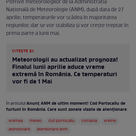
Potrivit meteorologilor de la Administrația
Națională de Meteorologie (ANM), după data de 27
aprilie, temperaturile vor scădea în majoritatea
regiunilor, dar se vor stabiliza și vor crește treptat în
prima parte a lunii mai.
CITEȘTE ȘI:
Meteorologii au actualizat prognoza!
Finalul lunii aprilie aduce vreme
extremă în România. Ce temperaturi
vor fi de 1 Mai
Anunț ANM de ultim moment! Cod Portocaliu de
În articolul
furtuni în România. Care sunt zonele vizate de atenționare
:
vremea
meteo
cod portocaliu
romania
vreme
atentionare
atentionare anm