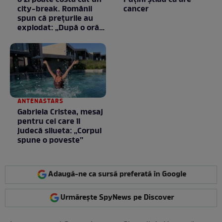
o zi poate costa cât un
Puţini ştiau că are
city-break. Românii
cancer
spun că prețurile au
explodat: „După o oră
am plecat”
ANTENASTARS
Gabriela Cristea, mesaj
pentru cei care îi
judecă silueta: „Corpul
spune o poveste”
Adaugă-ne ca sursă preferată în Google
Urmărește SpyNews pe Discover