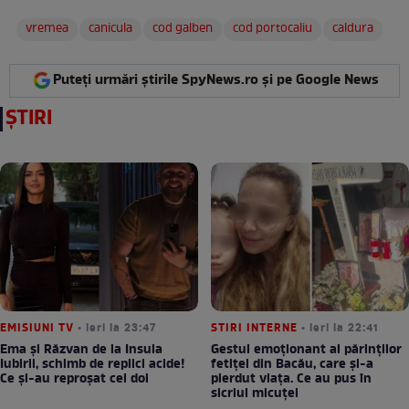
vremea
canicula
cod galben
cod portocaliu
caldura
Puteți urmări știrile SpyNews.ro și pe Google News
ȘTIRI
EMISIUNI TV
• ieri la 23:47
STIRI INTERNE
• ieri la 22:41
Ema și Răzvan de la Insula
Gestul emoționant al părinților
Iubirii, schimb de replici acide!
fetiței din Bacău, care și-a
Ce și-au reproșat cei doi
pierdut viața. Ce au pus în
sicriul micuței