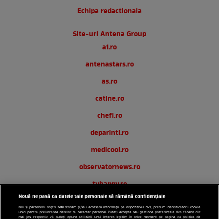
Echipa redactionala
Site-uri Antena Group
a1.ro
antenastars.ro
as.ro
catine.ro
chefi.ro
deparinti.ro
medicool.ro
observatornews.ro
tvhappy.ro
Nouă ne pasă ca datele tale personale să rămână confidențiale
useit.ro
589
Noi și partenerii noștri
stocăm și/sau accesăm informații pe dispozitivul dvs., precum identificatorii cookie
unici pentru prelucrarea datelor cu caracter personal. Puteți accepta sau gestiona preferințele dvs. făcând clic
zutv.ro
mai jos, respectiv vă puteți opune utilizării unui interes legitim în orice moment pe pagina cu politica de