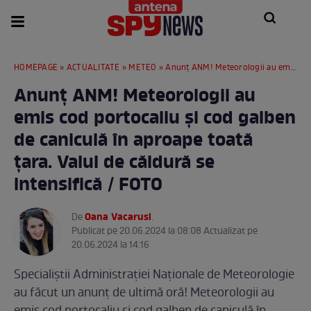
HOMEPAGE
»
ACTUALITATE
»
METEO
» Anunț ANM! Meteorologii au emis cod portocaliu și cod galben de caniculă în aproape toată țara. Valul de căldură se intensifică / FOTO
Anunț ANM! Meteorologii au
emis cod portocaliu și cod galben
de caniculă în aproape toată
țara. Valul de căldură se
intensifică / FOTO
Oana Vacarusi
De
.
Publicat pe 20.06.2024 la 08:08 Actualizat pe
20.06.2024 la 14:16
Specialiștii Administrației Naționale de Meteorologie
au făcut un anunț de ultimă oră! Meteorologii au