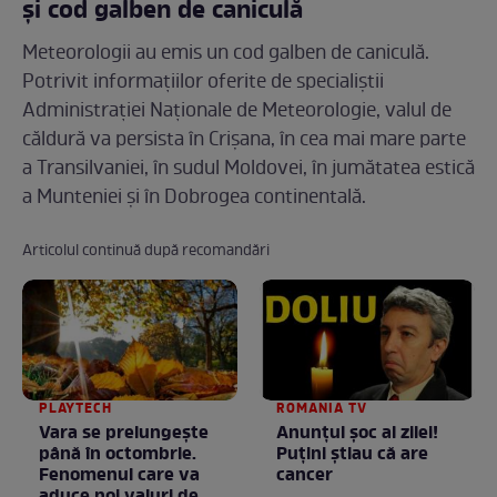
și cod galben de caniculă
Meteorologii au emis un cod galben de caniculă.
Potrivit informațiilor oferite de specialiștii
Administrației Naționale de Meteorologie, valul de
căldură va persista în Crișana, în cea mai mare parte
a Transilvaniei, în sudul Moldovei, în jumătatea estică
a Munteniei și în Dobrogea continentală.
Articolul continuă după recomandări
PLAYTECH
ROMANIA TV
Vara se prelungeşte
Anunţul şoc al zilei!
până în octombrie.
Puţini ştiau că are
Fenomenul care va
cancer
aduce noi valuri de