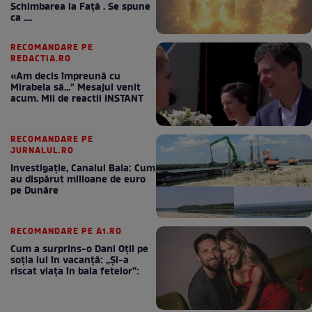
Schimbarea la Față . Se spune
ca ....
RECOMANDARE PE
REDACTIA.RO
«Am decis împreună cu
Mirabela să..." Mesajul venit
acum. Mii de reactii INSTANT
RECOMANDARE PE
JURNALUL.RO
Investigație, Canalul Bala: Cum
au dispărut milioane de euro
pe Dunăre
RECOMANDARE PE A1.RO
Cum a surprins-o Dani Oțil pe
soția lui în vacanță: „Și-a
riscat viața în baia fetelor”: