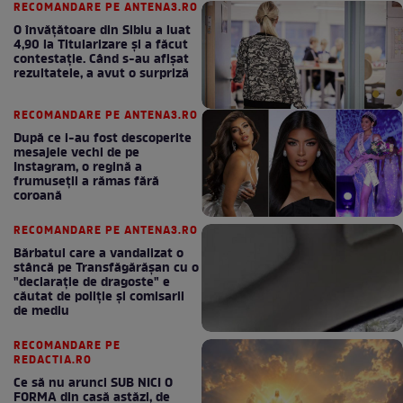
RECOMANDARE PE ANTENA3.RO
O învățătoare din Sibiu a luat
4,90 la Titularizare și a făcut
contestație. Când s-au afișat
rezultatele, a avut o surpriză
RECOMANDARE PE ANTENA3.RO
După ce i-au fost descoperite
mesajele vechi de pe
Instagram, o regină a
frumuseții a rămas fără
coroană
RECOMANDARE PE ANTENA3.RO
Bărbatul care a vandalizat o
stâncă pe Transfăgărășan cu o
"declaraţie de dragoste" e
căutat de poliție și comisarii
de mediu
RECOMANDARE PE
REDACTIA.RO
Ce să nu arunci SUB NICI O
FORMA din casă astăzi, de