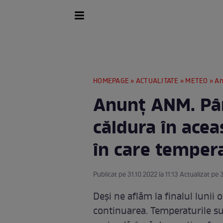
HOMEPAGE
»
ACTUALITATE
»
METEO
» Anun
Anunț ANM. Pân
căldura în acea
în care tempera
Publicat pe 31.10.2022 la 11:13 Actualizat pe 3
Deși ne aflăm la finalul lunii
continuarea. Temperaturile su