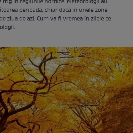
 frig în regiunile nordice. Meteorologii au
toarea perioadă, chiar dacă în unele zone
 de ziua de azi. Cum va fi vremea în zilele ce
logii.