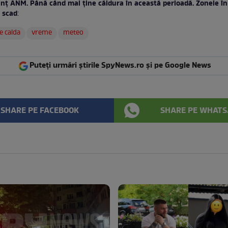
nț ANM. Până când mai ține căldura în această perioadă. Zonele în
 scad
:
 calda
vreme
meteo
Puteți urmări știrile SpyNews.ro și pe Google News
SHARE PE FACEBOOK
SHARE PE WHATS