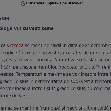
Urmărește SpyNews pe Discover
 ANM
logii vin cu vești bune
 că
vremea
se menține caldă în data de 31 octombri
e sudice. În ceea ce privește jumătatea de nord a țăr
oși, ceață și izolat burniță. Vântul va sufla slab și m
ficări pe crestele munților, noaptea, iar ziua, în regi
d-estice. Temperaturile maxime se vor încadra între 
 grade Celsius în extremitatea de sud-vest a teritoriu
e vor încadra între 1 și 14 grade Celsius, cu cele mai
lurile de Vest.
vremea se menține frumoasă și neobișnuit de caldă