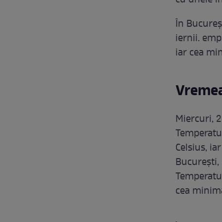
cu unele i
În Bucureș
iernii. emp
iar cea min
Vremea
Miercuri, 
Temperatur
Celsius, ia
București, 
Temperatur
cea minimă 