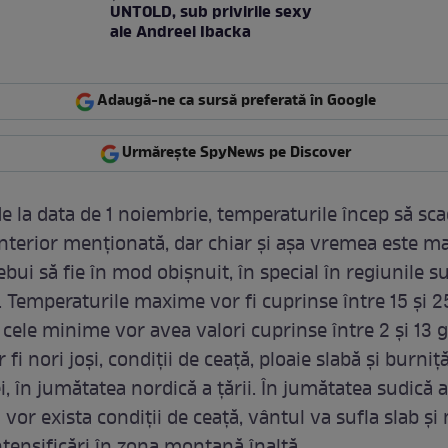
UNTOLD, sub privirile sexy
ale Andreei Ibacka
Adaugă-ne ca sursă preferată în Google
Urmărește SpyNews pe Discover
e la data de 1 noiembrie, temperaturile încep să sca
nterior menționată, dar chiar și așa vremea este ma
ebui să fie în mod obișnuit, în special în regiunile su
. Temperaturile maxime vor fi cuprinse între 15 și 2
r cele minime vor avea valori cuprinse între 2 și 13 
r fi nori joși, condiții de ceață, ploaie slabă și burni
ei, în jumătatea nordică a țării. În jumătatea sudică a
i vor exista condiții de ceață, vântul va sufla slab și