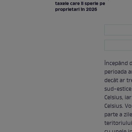
taxele care îi sperie pe
proprietari în 2026
Începând d
perioada a
decât ar tr
sud-estice
Celsius, ia
Celsius. Vo
parte a zil
teritoriulu