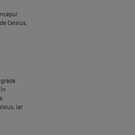
începul
de Celsius,
 grade
 În
e.
sius, iar