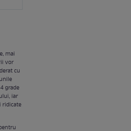
e, mai
ii vor
oderat cu
unile
14 grade
lui, iar
 ridicate
 pentru