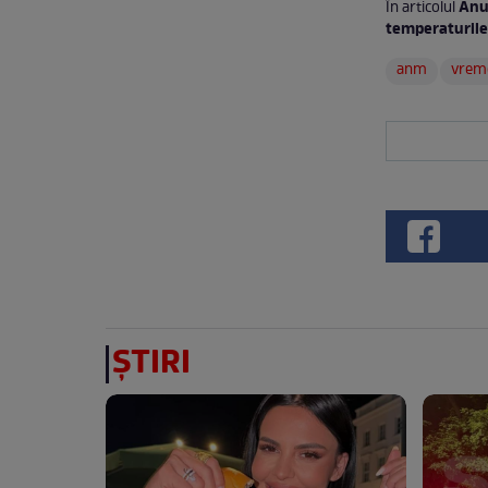
Anu
În articolul
temperaturile
anm
vreme
ȘTIRI