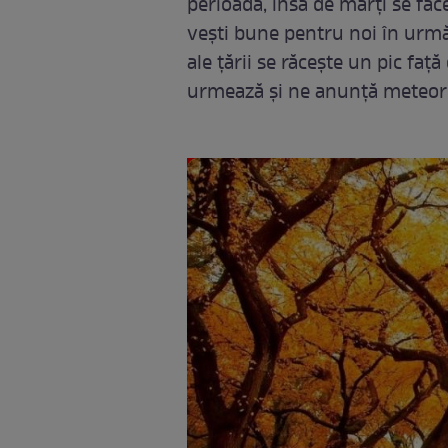
perioadă, însă de marți se face
vești bune pentru noi în urmă
ale țării se răcește un pic față
urmează și ne anunță meteoro