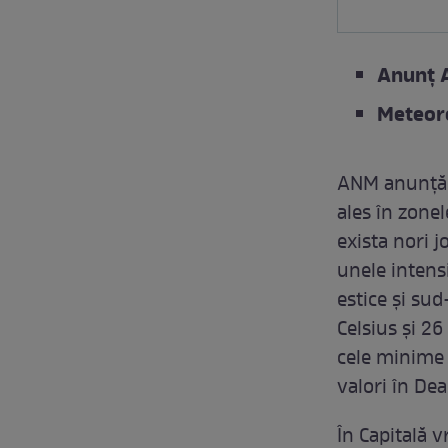
Anunț
Meteoro
ANM anunță
ales în zonel
exista nori j
unele intensi
estice și su
Celsius și 26
cele minime s
valori în Dea
În Capitală 