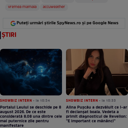
vremea mamaia
accuweather
Puteți urmări știrile SpyNews.ro și pe Google News
ȘTIRI
SHOWBIZ INTERN
• la 10:54
SHOWBIZ INTERN
• la 10:33
Portalul Leului se deschide pe 8
Alina Pușcău a dezvăluit ce i-ar
august 2026. De ce este
fi declanșat boala. Vedeta a
considerată 8.08 una dintre cele
primit diagnosticul de Revelion:
mai puternice zile pentru
”E important ce mănânci”
manifestare