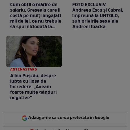
Cum obții o mărire de
FOTO EXCLUSIV.
salariu. Greșeala care îi
Andreea Esca şi Cabral,
costă pe mulți angajați
împreună la UNTOLD,
mii de lei, ce nu trebuie
sub privirile sexy ale
să spui niciodată la
Andreei Ibacka
negociere
ANTENASTARS
Alina Pușcău, despre
lupta cu lipsa de
încredere: „Aveam
foarte multe gânduri
negative”
Adaugă-ne ca sursă preferată în Google