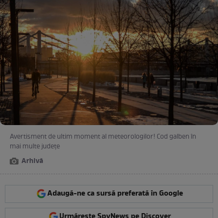
Avertisment de ultim moment al meteorologilor! Cod galben în
mai multe județe
Arhivă
Adaugă-ne ca sursă preferată în Google
Urmărește SpyNews pe Discover