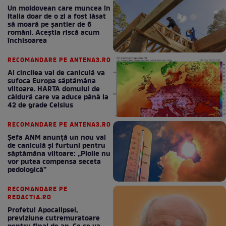
Un moldovean care muncea în
Italia doar de o zi a fost lăsat
să moară pe şantier de 6
români. Aceștia riscă acum
închisoarea
RECOMANDARE PE ANTENA3.RO
Al cincilea val de caniculă va
sufoca Europa săptămâna
viitoare. HARTA domului de
căldură care va aduce până la
42 de grade Celsius
RECOMANDARE PE ANTENA3.RO
Șefa ANM anunță un nou val
de caniculă și furtuni pentru
săptămâna viitoare: „Ploile nu
vor putea compensa seceta
pedologică”
RECOMANDARE PE
REDACTIA.RO
Profetul Apocalipsei,
previziune cutremuratoare