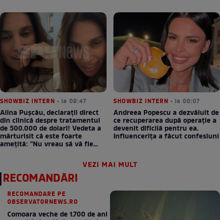
SHOWBIZ INTERN
• la 09:47
SHOWBIZ INTERN
• la 00:07
Alina Pușcău, declarații direct
Andreea Popescu a dezvăluit de
din clinică despre tratamentul
ce recuperarea după operație a
de 500.000 de dolari! Vedeta a
devenit dificilă pentru ea.
mărturisit că este foarte
Influencerița a făcut confesiuni
amețită: ”Nu vreau să vă fie
milă”
VEZI MAI MULT
RECOMANDĂRI
RECOMANDARE PE
OBSERVATORNEWS.RO
Comoara veche de 1.700 de ani