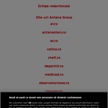
Echipa redactionala
Site-uri Antena Group
a1.ro
antenastars.ro
as.ro
catine.ro
chefi.ro
deparinti.ro
medicool.ro
observatornews.ro
tvhappy.ro
Nouă ne pasă ca datele tale personale să rămână confidențiale
useit.ro
589
Noi și partenerii noștri
stocăm și/sau accesăm informații pe dispozitivul dvs., precum identificatorii cookie
unici pentru prelucrarea datelor cu caracter personal. Puteți accepta sau gestiona preferințele dvs. făcând clic
mai jos, respectiv vă puteți opune utilizării unui interes legitim în orice moment pe pagina cu politica de