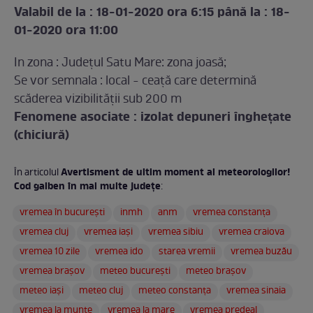
Valabil de la : 18-01-2020 ora 6:15 până la : 18-
01-2020 ora 11:00
In zona : Județul Satu Mare: zona joasă;
Se vor semnala : local - ceaţă care determină
scăderea vizibilităţii sub 200 m
Fenomene asociate : izolat depuneri înghețate
(chiciură)
Avertisment de ultim moment al meteorologilor!
În articolul
Cod galben în mai multe județe
:
vremea în bucurești
inmh
anm
vremea constanța
vremea cluj
vremea iași
vremea sibiu
vremea craiova
vremea 10 zile
vremea ido
starea vremii
vremea buzău
vremea brașov
meteo bucurești
meteo brașov
meteo iași
meteo cluj
meteo constanța
vremea sinaia
vremea la munte
vremea la mare
vremea predeal