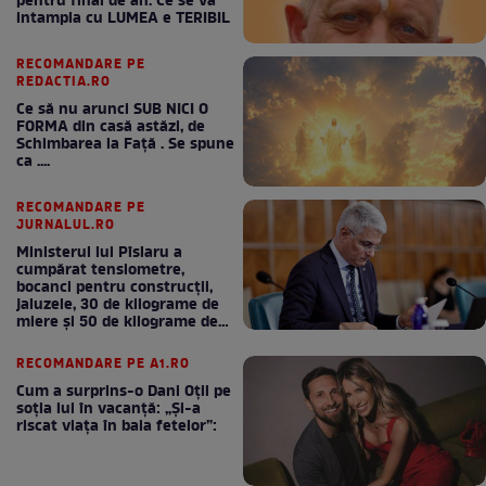
pentru final de an. Ce se va
intampla cu LUMEA e TERIBIL
RECOMANDARE PE
REDACTIA.RO
Ce să nu arunci SUB NICI O
FORMA din casă astăzi, de
Schimbarea la Față . Se spune
ca ....
RECOMANDARE PE
JURNALUL.RO
Ministerul lui Pîslaru a
cumpărat tensiometre,
bocanci pentru construcții,
jaluzele, 30 de kilograme de
miere și 50 de kilograme de
cafea
RECOMANDARE PE A1.RO
Cum a surprins-o Dani Oțil pe
soția lui în vacanță: „Și-a
riscat viața în baia fetelor”: