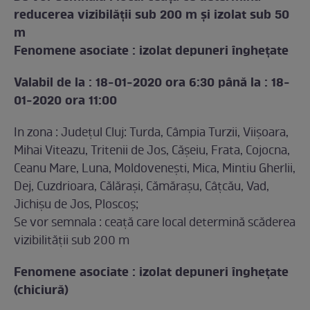
reducerea vizibilăţii sub 200 m şi izolat sub 50
m
Fenomene asociate : izolat depuneri îngheţate
Valabil de la : 18-01-2020 ora 6:30 până la : 18-
01-2020 ora 11:00
In zona : Județul Cluj: Turda, Câmpia Turzii, Viișoara,
Mihai Viteazu, Tritenii de Jos, Cășeiu, Frata, Cojocna,
Ceanu Mare, Luna, Moldovenești, Mica, Mintiu Gherlii,
Dej, Cuzdrioara, Călărași, Cămărașu, Câțcău, Vad,
Jichișu de Jos, Ploscoș;
Se vor semnala : ceaţă care local determină scăderea
vizibilităţii sub 200 m
Fenomene asociate : izolat depuneri înghețate
(chiciură)