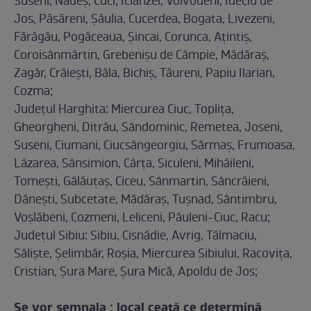
Suseni, Nadeș, Cuci, Iclănzel, Voivodeni, Ideciu de
Jos, Păsăreni, Șăulia, Cucerdea, Bogata, Livezeni,
Fărăgău, Pogăceaua, Șincai, Corunca, Ațintiș,
Coroisânmărtin, Grebenișu de Câmpie, Mădăraș,
Zagăr, Crăiești, Băla, Bichiș, Tăureni, Papiu Ilarian,
Cozma;
Județul Harghita: Miercurea Ciuc, Toplița,
Gheorgheni, Ditrău, Sândominic, Remetea, Joseni,
Suseni, Ciumani, Ciucsângeorgiu, Sărmaș, Frumoasa,
Lăzarea, Sânsimion, Cârța, Siculeni, Mihăileni,
Tomești, Gălăuțaș, Ciceu, Sânmartin, Sâncrăieni,
Dănești, Subcetate, Mădăraș, Tușnad, Sântimbru,
Voșlăbeni, Cozmeni, Leliceni, Păuleni-Ciuc, Racu;
Județul Sibiu: Sibiu, Cisnădie, Avrig, Tălmaciu,
Săliște, Șelimbăr, Roșia, Miercurea Sibiului, Racovița,
Cristian, Șura Mare, Șura Mică, Apoldu de Jos;
Se vor semnala : local ceaţă ce determină