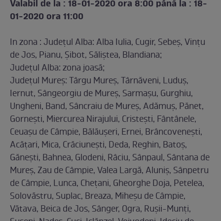
Valabil de la : 18-01-2020 ora 8:00 până la : 18-
01-2020 ora 11:00
In zona : Județul Alba: Alba Iulia, Cugir, Sebeș, Vințu
de Jos, Pianu, Șibot, Săliștea, Blandiana;
Județul Alba: zona joasă;
Județul Mureş: Târgu Mureș, Târnăveni, Luduș,
Iernut, Sângeorgiu de Mureș, Sarmașu, Gurghiu,
Ungheni, Band, Sâncraiu de Mureș, Adămuș, Pănet,
Gornești, Miercurea Nirajului, Cristești, Fântânele,
Ceuașu de Câmpie, Bălăușeri, Ernei, Brâncovenești,
Acățari, Mica, Crăciunești, Deda, Reghin, Batoș,
Gănești, Bahnea, Glodeni, Râciu, Sânpaul, Sântana de
Mureș, Zau de Câmpie, Valea Largă, Aluniș, Sânpetru
de Câmpie, Lunca, Chețani, Gheorghe Doja, Petelea,
Solovăstru, Suplac, Breaza, Miheșu de Câmpie,
Vătava, Beica de Jos, Sânger, Ogra, Rușii-Munți,