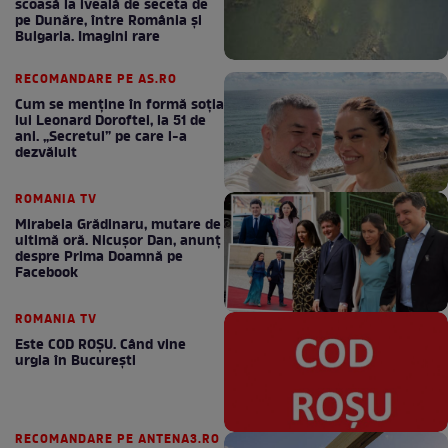
scoasă la iveală de seceta de
pe Dunăre, între România şi
Bulgaria. Imagini rare
RECOMANDARE PE AS.RO
Cum se menţine în formă soţia
lui Leonard Doroftei, la 51 de
ani. „Secretul” pe care l-a
dezvăluit
ROMANIA TV
Mirabela Grădinaru, mutare de
ultimă oră. Nicuşor Dan, anunţ
despre Prima Doamnă pe
Facebook
ROMANIA TV
Este COD ROŞU. Când vine
urgia în Bucureşti
RECOMANDARE PE ANTENA3.RO