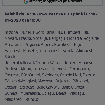
Urmărește SpyNews pe Discover
Valabil de la : 18-01-2020 ora 8:10 până la : 18-
01-2020 ora 10:00
In zona : Județul Gorj: Târgu Jiu, Bumbești-Jiu,
Novaci, Crasna, Scoarța, Bengești-Ciocadia, Roșia de
Amaradia, Prigoria, Albeni, Bumbești-Pițic,
Bălănești, Mușetești, Turcinești, Schela, Alimpești,
Săcelu;
Județul Vâlcea: Râmnicu Vâlcea, Horezu, Mihăești,
Budești, Alunu, Tomșani, Stoenești, Cernișoara,
Costești, Bărbătești, Slătioara, Ocnele Mari, Pietrari,
Păusești-Măglași, Mateești, Bujoreni, Păușești,
Oteșani, Stroești, Băile Govora, Băile Olănești,
Bunești, Muereasca, Golești, Dăești, Vlădești,
Măldărești, Runcu;