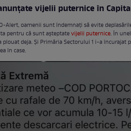
anunțate vijelii puternice în Capita
O-Alert, oamenii sunt îndemnați să evite deplasăril
sta pentru că sunt așteptate
vijelii puternice
. În une
a plouat deja. Și Primăria Sectorului 1 i-a încurajat 
ea în case.