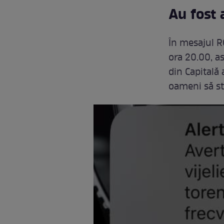
Au fost 
În mesajul R
ora 20.00, a
din Capitală 
oameni să st