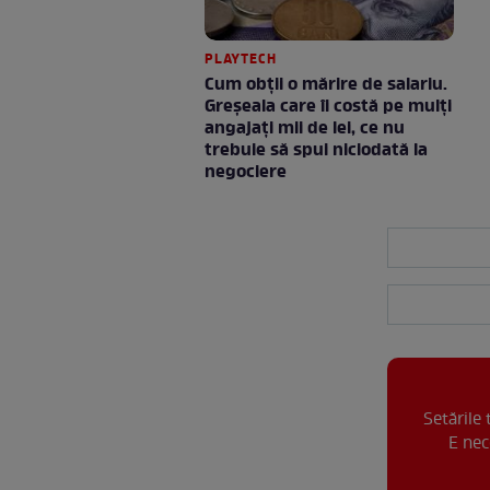
PLAYTECH
Cum obții o mărire de salariu.
Greșeala care îi costă pe mulți
angajați mii de lei, ce nu
trebuie să spui niciodată la
negociere
Setările
E nec