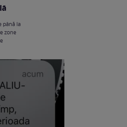
lă
e până la
le zone
pe