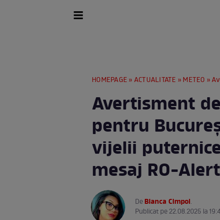
HOMEPAGE
»
ACTUALITATE
»
METEO
» Averti
Avertisment d
pentru Bucureș
vijelii puternic
mesaj RO-Aler
Bianca Cimpoi
De
.
Publicat pe 22.08.2025 la 19: