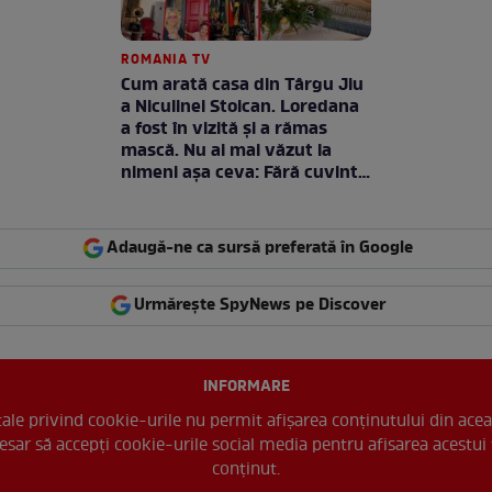
ROMANIA TV
Cum arată casa din Târgu Jiu
a Niculinei Stoican. Loredana
a fost în vizită și a rămas
mască. Nu ai mai văzut la
nimeni așa ceva: Fără cuvinte
/ VIDEO
Adaugă-ne ca sursă preferată în Google
Urmărește SpyNews pe Discover
INFORMARE
 tale privind cookie-urile nu permit afișarea conținutului din acea
esar să accepți cookie-urile social media pentru afisarea acestui 
conținut.