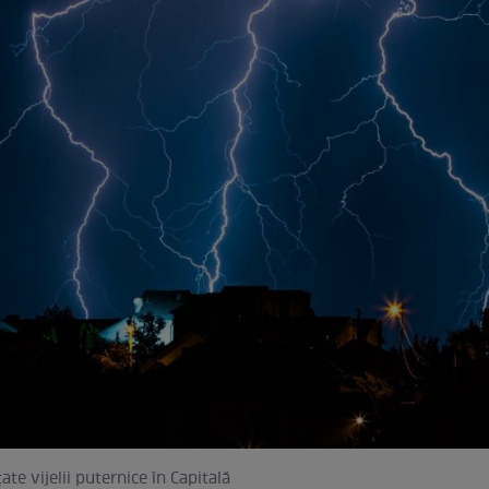
te vijelii puternice în Capitală