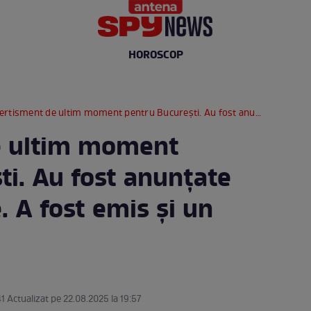
HOROSCOP
sment de ultim moment pentru București. Au fost anunțate vijelii puternice. A fost emis și un mesaj RO-Alert
e ultim moment
ti. Au fost anunțate
e. A fost emis și un
t
41 Actualizat pe 22.08.2025 la 19:57