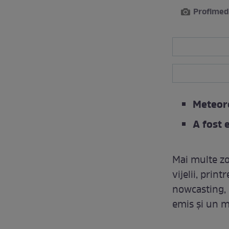
Profimed
Meteoro
A fost 
Mai multe zo
vijelii, prin
nowcasting, i
emis și un m