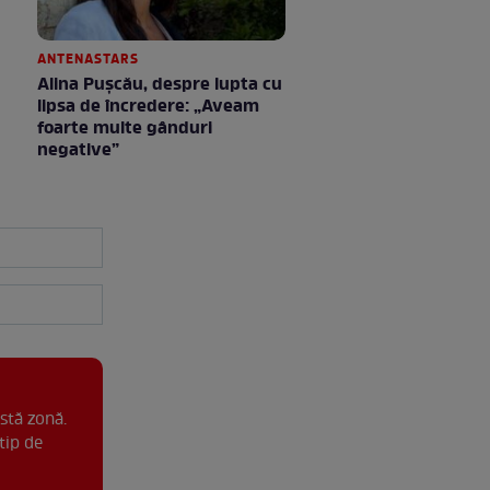
ANTENASTARS
Alina Pușcău, despre lupta cu
lipsa de încredere: „Aveam
foarte multe gânduri
negative”
stă zonă.
tip de