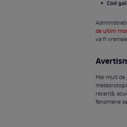
Cod galb
Administrați
de ultim m
va fi vremea
Avertism
Mai mult de 
meteorologic
recentă, acu
fenomene se