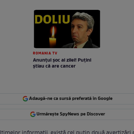
ROMANIA TV
Anunţul şoc al zilei! Puţini
ştiau că are cancer
Adaugă-ne ca sursă preferată în Google
Urmărește SpyNews pe Discover
timelor informații, există cel puțin două avertizări