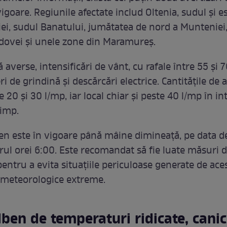
igoare. Regiunile afectate includ Oltenia, sudul și e
iei, sudul Banatului, jumătatea de nord a Munteniei
dovei și unele zone din Maramureș.
 averse, intensificări de vânt, cu rafale între 55 și 
deri de grindină și descărcări electrice. Cantitățile de 
e 20 și 30 l/mp, iar local chiar și peste 40 l/mp în in
timp.
en este în vigoare până mâine dimineață, pe data de
urul orei 6:00. Este recomandat să fie luate măsuri 
entru a evita situațiile periculoase generate de ace
meteorologice extreme.
ben de temperaturi ridicate, canic