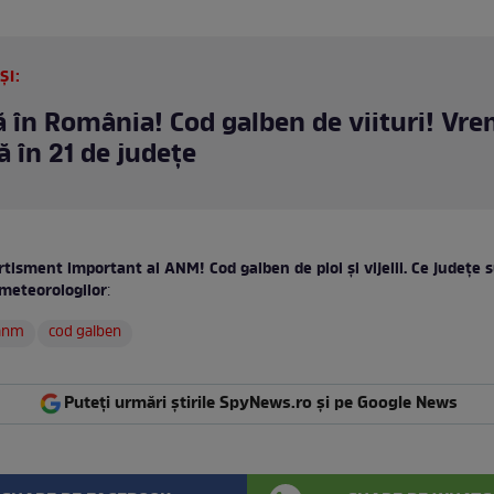
ȘI:
ă în România! Cod galben de viituri! Vr
ă în 21 de județe
tisment important al ANM! Cod galben de ploi și vijelii. Ce județe 
meteorologilor
:
 anm
cod galben
Puteți urmări știrile SpyNews.ro și pe Google News