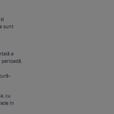
 și
te sunt
ntală a
 perioadă,
tură-
a, cu
rade în