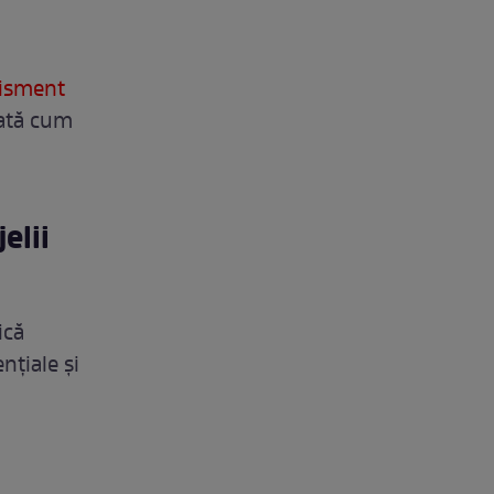
tisment
Iată cum
elii
ică
nțiale și