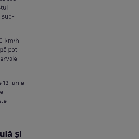
stul
, sud-
70 km/h,
apă pot
tervale
 13 iunie
de
ste
ulă și