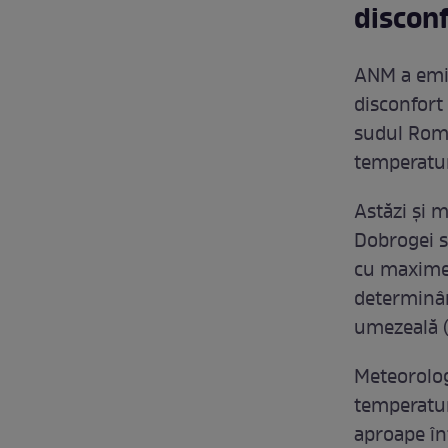
disconf
ANM a emi
disconfort 
sudul Româ
temperatur
Astăzi și m
Dobrogei s
cu maxime 
determinân
umezeală (
Meteorolog
temperatur
aproape înt