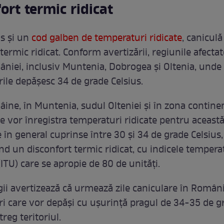
ort termic ridicat
s și un
cod galben de temperaturi ridicate
, caniculă
termic ridicat. Conform avertizării, regiunile afecta
niei, inclusiv Muntenia, Dobrogea și Oltenia, unde
ile depășesc 34 de grade Celsius.
âine, în Muntenia, sudul Olteniei și în zona contine
e vor înregistra temperaturi ridicate pentru această
în general cuprinse între 30 și 34 de grade Celsius,
d un disconfort termic ridicat, cu indicele tempera
ITU) care se apropie de 80 de unități.
ii avertizează că urmează zile caniculare în Români
i care vor depăși cu ușurință pragul de 34-35 de g
reg teritoriul.