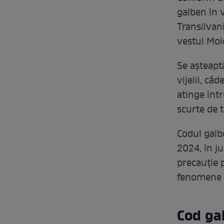
galben în v
Transilvan
vestul Mol
Se așteaptă
vijelii, că
atinge într
scurte de 
Codul galb
2024, în j
precauție p
fenomene 
Cod gal