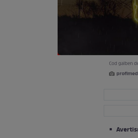
Cod galben de 
profimed
Averti