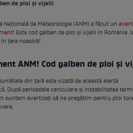
en de ploi și vijelii
a Națională de Meteorologie (ANM) a făcut un
aver
oment
! Este cod galben de ploi și vijelii în România. 
 în țara noastră!
ent ANM! Cod galben de ploi și vij
jumătate din țară este vizată de această alertă
ă. După perioadele caniculare și instabilitatea term
m suntem avertizați să ne pregătim pentru ploi tore
vere.