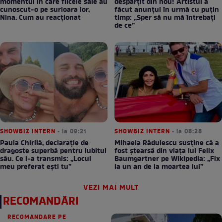
momentul în care fiicele sale au
despărțit din nou! Artistul a
cunoscut-o pe surioara lor,
făcut anunțul în urmă cu puțin
Nina. Cum au reacționat
timp: „Sper să nu mă întrebați
de ce”
SHOWBIZ INTERN
• la 09:21
SHOWBIZ INTERN
• la 08:28
Paula Chirilă, declarație de
Mihaela Rădulescu susține că a
dragoste superbă pentru iubitul
fost ștearsă din viața lui Felix
său. Ce i-a transmis: „Locul
Baumgartner pe Wikipedia: „Fix
meu preferat ești tu”
la un an de la moartea lui”
VEZI MAI MULT
RECOMANDĂRI
RECOMANDARE PE