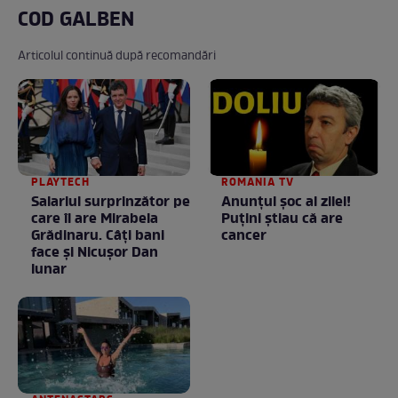
COD GALBEN
Articolul continuă după recomandări
PLAYTECH
ROMANIA TV
Salariul surprinzător pe
Anunţul şoc al zilei!
care îl are Mirabela
Puţini ştiau că are
Grădinaru. Câţi bani
cancer
face şi Nicuşor Dan
lunar