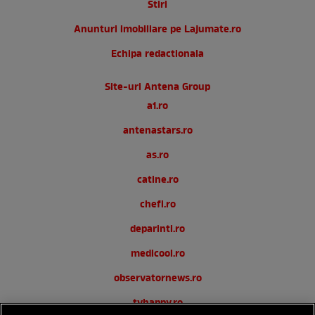
Stiri
Anunturi imobiliare pe Lajumate.ro
Echipa redactionala
Site-uri Antena Group
a1.ro
antenastars.ro
as.ro
catine.ro
chefi.ro
deparinti.ro
medicool.ro
observatornews.ro
tvhappy.ro