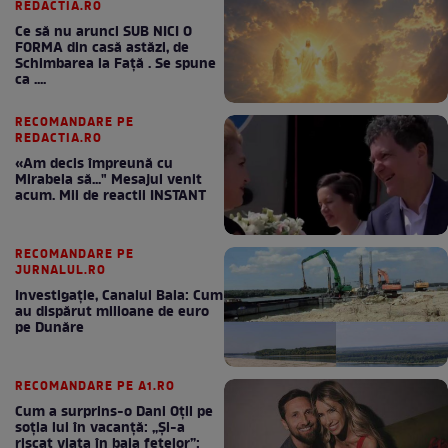
REDACTIA.RO
Ce să nu arunci SUB NICI O
FORMA din casă astăzi, de
Schimbarea la Față . Se spune
ca ....
RECOMANDARE PE
REDACTIA.RO
«Am decis împreună cu
Mirabela să..." Mesajul venit
acum. Mii de reactii INSTANT
RECOMANDARE PE
JURNALUL.RO
Investigație, Canalul Bala: Cum
au dispărut milioane de euro
pe Dunăre
RECOMANDARE PE A1.RO
Cum a surprins-o Dani Oțil pe
soția lui în vacanță: „Și-a
riscat viața în baia fetelor”: