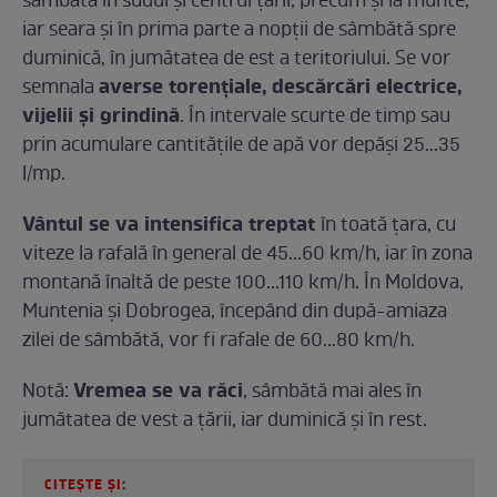
sâmbătă în sudul și centrul țării, precum și la munte,
iar seara și în prima parte a nopții de sâmbătă spre
duminică, în jumătatea de est a teritoriului. Se vor
averse torențiale, descărcări electrice,
semnala
vijelii și grindină
. În intervale scurte de timp sau
prin acumulare cantitățile de apă vor depăși 25...35
l/mp.
Vântul se va intensifica treptat
în toată țara, cu
viteze la rafală în general de 45...60 km/h, iar în zona
montană înaltă de peste 100...110 km/h. În Moldova,
Muntenia și Dobrogea, începând din după-amiaza
zilei de sâmbătă, vor fi rafale de 60...80 km/h.
Vremea se va răci
Notă:
, sâmbătă mai ales în
jumătatea de vest a țării, iar duminică și în rest.
CITEȘTE ȘI: