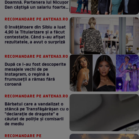
Doamnă. Partenera lui Nicușor
Dan câștigă un salariu foarte
bun în fiecare lună!
RECOMANDARE PE ANTENA3.RO
O învățătoare din Sibiu a luat
4,90 la Titularizare și a făcut
contestație. Când s-au afișat
rezultatele, a avut o surpriză
RECOMANDARE PE ANTENA3.RO
După ce i-au fost descoperite
mesajele vechi de pe
Instagram, o regină a
frumuseții a rămas fără
coroană
RECOMANDARE PE ANTENA3.RO
Bărbatul care a vandalizat o
stâncă pe Transfăgărășan cu o
"declaraţie de dragoste" e
căutat de poliție și comisarii
de mediu
RECOMANDARE PE