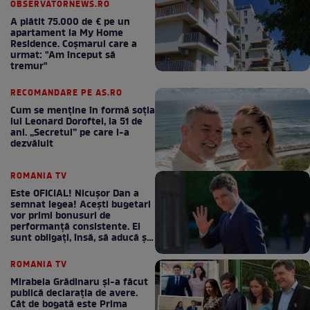
OBSERVATORNEWS.RO
A plătit 75.000 de € pe un
apartament la My Home
Residence. Coşmarul care a
urmat: "Am început să
tremur"
RECOMANDARE PE AS.RO
Cum se menţine în formă soţia
lui Leonard Doroftei, la 51 de
ani. „Secretul” pe care l-a
dezvăluit
ROMANIA TV
Este OFICIAL! Nicușor Dan a
semnat legea! Acești bugetari
vor primi bonusuri de
performanță consistente. Ei
sunt obligați, însă, să aducă și
bani la bugetul de stat
ROMANIA TV
Mirabela Grădinaru și-a făcut
publică declarația de avere.
Cât de bogată este Prima