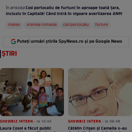
Cod portocaliu de furtuni în aproape toată țara,
În articolul
inclusiv în Capitală! Când intră în vigoare avertizarea ANM
:
meteo
vremea romania
cod portocaliu
furtuni
Puteți urmări știrile SpyNews.ro și pe Google News
ȘTIRI
SHOWBIZ INTERN
• la 10:40
SHOWBIZ INTERN
• la 09:48
Laura Cosoi a făcut public
Cătălin Crișan și Camelia s-au