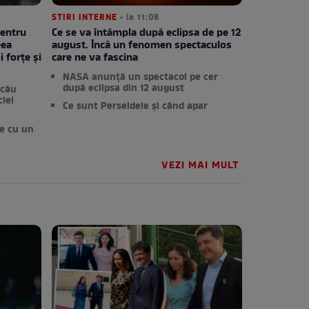
STIRI INTERNE
• la 11:08
pentru
Ce se va întâmpla după eclipsa de pe 12
eea
august. Încă un fenomen spectaculos
i forțe și
care ne va fascina
NASA anunță un spectacol pe cer
după eclipsa din 12 august
acău
iei
Ce sunt Perseidele și când apar
te cu un
VEZI MAI MULT