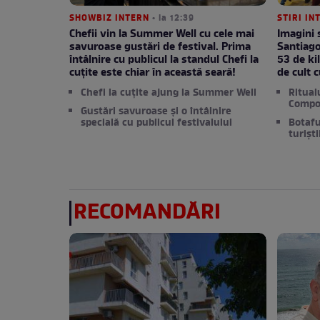
SHOWBIZ INTERN
• la 12:39
STIRI I
Chefii vin la Summer Well cu cele mai
Imagini 
savuroase gustări de festival. Prima
Santiago
întâlnire cu publicul la standul Chefi la
53 de ki
cuțite este chiar în această seară!
de cult 
Chefi la cuțite ajung la Summer Well
Ritual
Compo
Gustări savuroase și o întâlnire
specială cu publicul festivalului
Botafu
turișt
RECOMANDĂRI