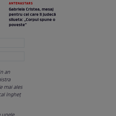
ANTENASTARS
Gabriela Cristea, mesaj
pentru cei care îi judecă
silueta: „Corpul spune o
poveste”
n an
istra
e mai ales
cal îngheț
a unele