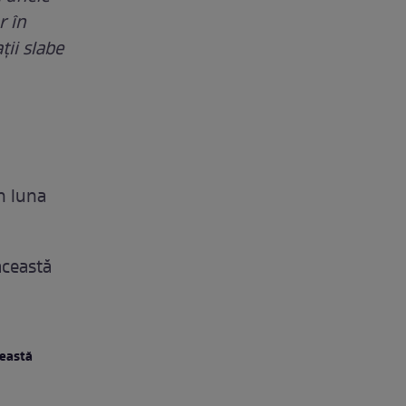
r în
ții slabe
n luna
această
ceastă