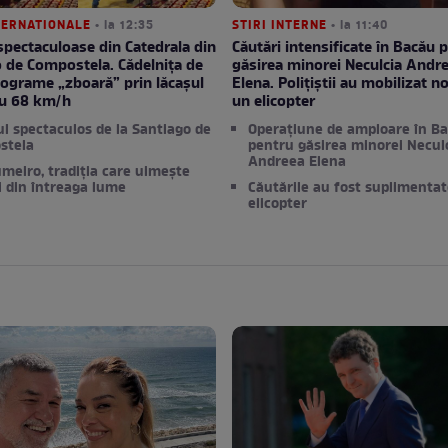
NTERNATIONALE
• la 12:35
STIRI INTERNE
• la 11:40
spectaculoase din Catedrala din
Căutări intensificate în Bacău 
 de Compostela. Cădelnița de
găsirea minorei Neculcia Andr
lograme „zboară” prin lăcașul
Elena. Polițiștii au mobilizat no
cu 68 km/h
un elicopter
ul spectaculos de la Santiago de
Operațiune de amploare în B
stela
pentru găsirea minorei Neculc
Andreea Elena
meiro, tradiția care uimește
ii din întreaga lume
Căutările au fost suplimenta
elicopter