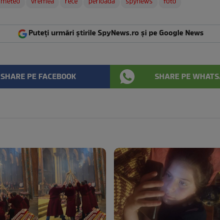
meteo
vremea
rece
perioada
spynews
foto
Puteți urmări știrile SpyNews.ro și pe Google News
SHARE PE FACEBOOK
SHARE PE WHATS