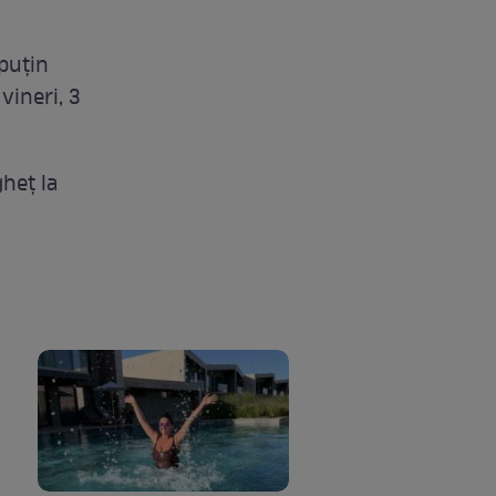
puțin
 vineri, 3
heț la