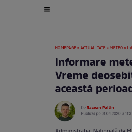
HOMEPAGE
»
ACTUALITATE
»
METEO
» Inf
Informare mete
Vreme deosebit
această perioa
Razvan Paltin
De
.
Publicat pe 01.04.2020 la 11:3
Administraţia Naţională de Me