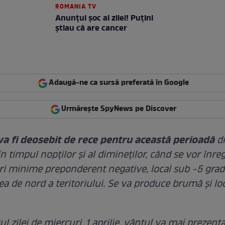
ROMANIA TV
Anunţul şoc al zilei! Puţini
ştiau că are cancer
Adaugă-ne ca sursă preferată în Google
Urmărește SpyNews pe Discover
a fi deosebit de rece pentru această perioadă
di
n timpul nopţilor şi al dimineţilor, când se vor înreg
i minime preponderent negative, local sub -5 grad
ea de nord a teritoriului. Se va produce brumă și lo
l zilei de miercuri, 1 aprilie, vântul va mai prezent