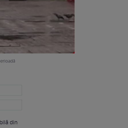
perioadă
ilă din