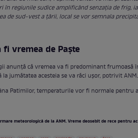
ri în regiunile sudice amplificând senzația de frig, ia
a de sud-vest a țării, local se vor semnala precipita
 fi vremea de Paște
ii anunță că vremea va fi predominant frumoasă î
să la jumătatea acesteia se va răci ușor, potrivit ANM.
na Patimilor, temperaturile vor fi normale pentru 
ormare meteorologică de la ANM. Vreme deosebit de rece pentru a