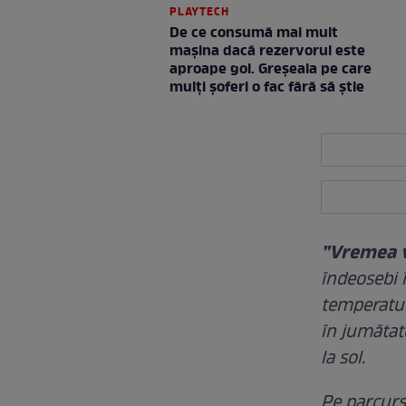
PLAYTECH
De ce consumă mai mult
mașina dacă rezervorul este
aproape gol. Greșeala pe care
mulți șoferi o fac fără să știe
”Vremea v
îndeosebi î
temperatur
în jumătat
la sol.
Pe parcursu