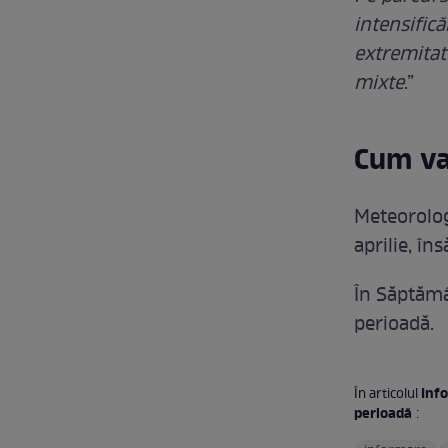
intensifică
extremitate
mixte
.”
Cum va
Meteorolog
aprilie, în
În Săptămâ
perioadă.
Inf
În articolul
perioadă
: