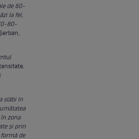
ale de 60-
i la fel,
 70-80-
 Șerban,
ântul
tensitate.
i
 slăbi în
 jumătatea
 în zona
te și prin
b formă de