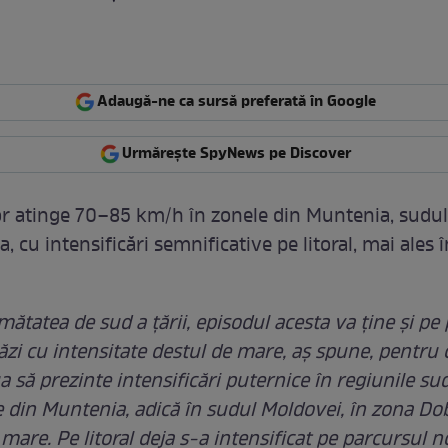
Adaugă-ne ca sursă preferată în Google
Urmărește SpyNews pe Discover
or atinge 70–85 km/h în zonele din Muntenia, sudu
, cu intensificări semnificative pe litoral, mai ales î
ătatea de sud a țării, episodul acesta va ține și pe
tăzi cu intensitate destul de mare, aș spune, pentru 
 să prezinte intensificări puternice în regiunile sud
 din Muntenia, adică în sudul Moldovei, în zona Do
mare. Pe litoral deja s-a intensificat pe parcursul no