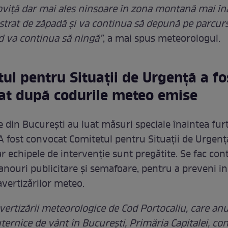
poviță dar mai ales ninsoare în zona montană mai în
strat de zăpadă și va continua să depună pe parcursu
nd va continua să ningă”
, a mai spus meteorologul.
ul pentru Situații de Urgență a fo
at după codurile meteo emise
e din București au luat măsuri speciale înaintea fur
A fost convocat Comitetul pentru Situații de Urgenț
iar echipele de intervenție sunt pregătite. Se fac con
panouri publicitare și semafoare, pentru a preveni in
avertizărilor meteo.
vertizării meteorologice de Cod Portocaliu, care anun
uternice de vânt în Bucureşti, Primăria Capitalei, c