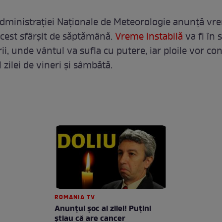
 Administrației Naționale de Meteorologie anunță vr
 acest sfârșit de săptămână.
Vreme instabilă
va fi în 
ii, unde vântul va sufla cu putere, iar ploile vor co
 zilei de vineri și sâmbătă.
ROMANIA TV
Anunţul şoc al zilei! Puţini
ştiau că are cancer