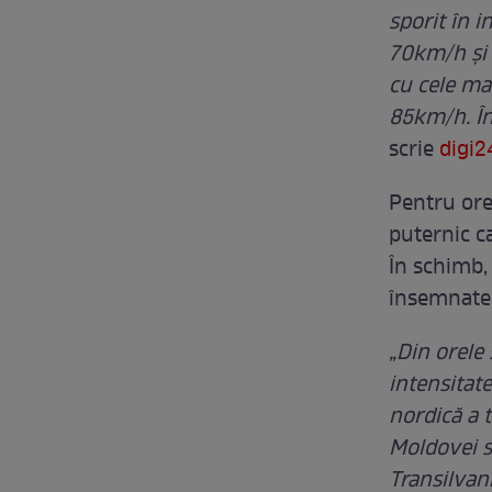
sporit în i
70km/h și n
cu cele ma
85km/h. În
scrie
digi2
Pentru ore
puternic ca
În schimb, 
însemnate 
„Din orele 
intensitate
nordică a 
Moldovei sp
Transilvani