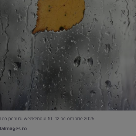
eo pentru weekendul 10–12 octombrie 2025
iaimages.ro