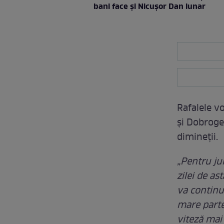
bani face şi Nicuşor Dan lunar
Rafalele v
și Dobrogea
dimineții.
„Pentru jum
zilei de as
va continua
mare parte
viteză mai 