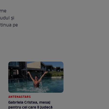
eme
sudul și
ntinua pe
ANTENASTARS
Gabriela Cristea, mesaj
pentru cei care îi judecă