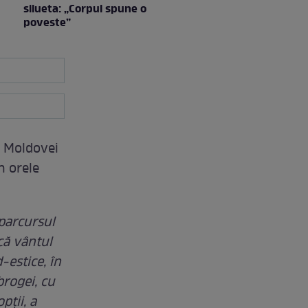
silueta: „Corpul spune o
poveste”
l Moldovei
n orele
 parcursul
că vântul
-estice, în
brogei, cu
pții, a