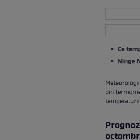
Ce temp
Ninge f
Meteorologi
din termomet
temperaturil
Prognoz
octombr