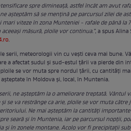
ntensificare spre dimineață, astfel încât am avut raf
e așteptăm să se mențină pe parcursul zilei de astăz
i mari viteze în zona Munteniei - rafale de până la
 aceeași măsură, ploile vor continua.”
, a spus Alina
4.ro
.
le serii, meteorologii vin cu vești ceva mai bune. V
re a afectat sudul și sud-estul țării va pierde din in
ploile se vor muta spre nordul țării, cu cantități ma
așteptate în Moldova și, local, în Muntenia.
serii, ne așteptăm la o ameliorare treptată. Vântul va
 și se va restrânge ca arie, ploile se vor muta către
teritoriului. Ne mai așteptăm la cantități importante
re seară și în Muntenia, iar pe parcursul nopții, poa
a și în zonele montane. Acolo vor fi precipitații su