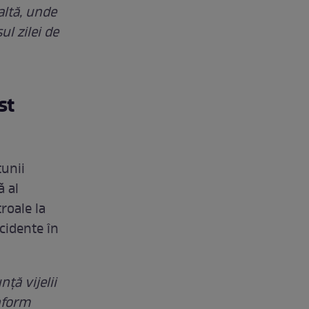
altă, unde
l zilei de
st
tunii
ă al
troale la
cidente în
ţă vijelii
onform