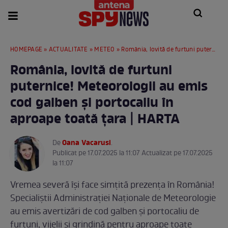
HOMEPAGE
»
ACTUALITATE
»
METEO
» România, lovită de furtuni puternice! Meteorologii au emis cod galben și portocaliu în aproape toată țara | HARTA
România, lovită de furtuni
puternice! Meteorologii au emis
cod galben și portocaliu în
aproape toată țara | HARTA
Oana Vacarusi
De
.
Publicat pe 17.07.2025 la 11:07 Actualizat pe 17.07.2025
la 11:07
Vremea severă își face simțită prezența în România!
Specialiștii Administrației Naționale de Meteorologie
au emis avertizări de cod galben și portocaliu de
furtuni, vijelii și grindină pentru aproape toate