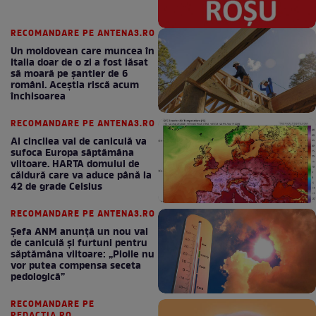
RECOMANDARE PE ANTENA3.RO
Un moldovean care muncea în
Italia doar de o zi a fost lăsat
să moară pe şantier de 6
români. Aceștia riscă acum
închisoarea
RECOMANDARE PE ANTENA3.RO
Al cincilea val de caniculă va
sufoca Europa săptămâna
viitoare. HARTA domului de
căldură care va aduce până la
42 de grade Celsius
RECOMANDARE PE ANTENA3.RO
Șefa ANM anunță un nou val
de caniculă și furtuni pentru
săptămâna viitoare: „Ploile nu
vor putea compensa seceta
pedologică”
RECOMANDARE PE
REDACTIA.RO