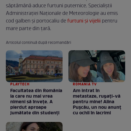
săptămână aduce furtuni puternice. Specialiștii
Administrației Naționale de Meteorologie au emis
cod galben și portocaliu de
furtuni și vijelii
pentru
mare parte din țară.
Articolul continuă după recomandări
PLAYTECH
ROMANIA TV
Facultatea din România
Am intrat în
la care nu mai vrea
metastaze, rugaţi-vă
nimeni să înveţe. A
pentru mine! Alina
pierdut aproape
Puşcău, un nou anunţ
jumătate din studenţi
cu ochii în lacrimi