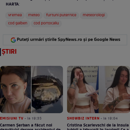
HARTA
:
vremea
meteo
furtuni puternice
meteorologi
cod galben
cod portocaliu
Puteți urmări știrile SpyNews.ro și pe Google News
ȘTIRI
EMISIUNI TV
• la 19:35
SHOWBIZ INTERN
• la 19:04
Carmen Șerban a făcut noi
Cristina Scarlevschi de la Insula