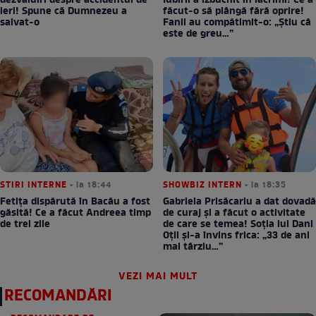
dezvăluiri despre accidentul de
Iubirii a izbucnit în lacrimi! Ce a
ieri! Spune că Dumnezeu a
făcut-o să plângă fără oprire!
salvat-o
Fanii au compătimit-o: „Știu câ
este de greu…”
STIRI INTERNE
• la 18:44
SHOWBIZ INTERN
• la 18:35
Fetița dispărută în Bacău a fost
Gabriela Prisăcariu a dat dovadă
găsită! Ce a făcut Andreea timp
de curaj și a făcut o activitate
de trei zile
de care se temea! Soția lui Dani
Oțil și-a învins frica: „33 de ani
mai târziu…”
VEZI MAI MULT
RECOMANDĂRI