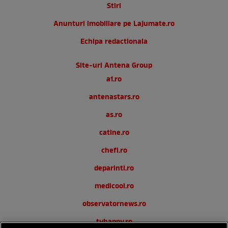
Stiri
Anunturi imobiliare pe Lajumate.ro
Echipa redactionala
Site-uri Antena Group
a1.ro
antenastars.ro
as.ro
catine.ro
chefi.ro
deparinti.ro
medicool.ro
observatornews.ro
tvhappy.ro