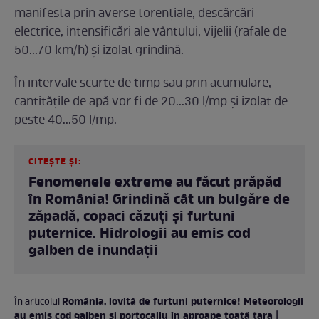
manifesta prin averse torențiale, descărcări
electrice, intensificări ale vântului, vijelii (rafale de
50...70 km/h) și izolat grindină.
În intervale scurte de timp sau prin acumulare,
cantitățile de apă vor fi de 20...30 l/mp și izolat de
peste 40...50 l/mp.
CITEȘTE ȘI:
Fenomenele extreme au făcut prăpăd
în România! Grindină cât un bulgăre de
zăpadă, copaci căzuți și furtuni
puternice. Hidrologii au emis cod
galben de inundații
România, lovită de furtuni puternice! Meteorologii
În articolul
au emis cod galben și portocaliu în aproape toată țara |