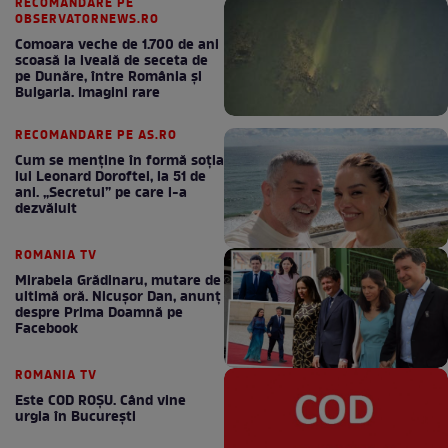
RECOMANDARE PE
OBSERVATORNEWS.RO
Comoara veche de 1.700 de ani
scoasă la iveală de seceta de
pe Dunăre, între România şi
Bulgaria. Imagini rare
RECOMANDARE PE AS.RO
Cum se menţine în formă soţia
lui Leonard Doroftei, la 51 de
ani. „Secretul” pe care l-a
dezvăluit
ROMANIA TV
Mirabela Grădinaru, mutare de
ultimă oră. Nicuşor Dan, anunţ
despre Prima Doamnă pe
Facebook
ROMANIA TV
Este COD ROŞU. Când vine
urgia în Bucureşti