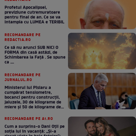
Profetul Apocalipsei,
previziune cutremuratoare
pentru final de an. Ce se va
intampla cu LUMEA e TERIBIL
RECOMANDARE PE
REDACTIA.RO
Ce să nu arunci SUB NICI O
FORMA din casă astăzi, de
Schimbarea la Față . Se spune
ca ....
RECOMANDARE PE
JURNALUL.RO
Ministerul lui Pîslaru a
cumpărat tensiometre,
bocanci pentru construcții,
jaluzele, 30 de kilograme de
miere și 50 de kilograme de
cafea
RECOMANDARE PE A1.RO
Cum a surprins-o Dani Oțil pe
soția lui în vacanță: „Și-a