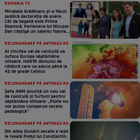
ROMANIA TV
Mirabela Grădinaru și-a făcut
publică declarația de avere.
Cât de bogată este Prima
Doamnă. Partenera lui Nicușor
Dan câștigă un salariu foarte
bun în fiecare lună!
RECOMANDARE PE ANTENA3.RO
Al cincilea val de caniculă va
sufoca Europa săptămâna
viitoare. HARTA domului de
căldură care va aduce până la
42 de grade Celsius
RECOMANDARE PE ANTENA3.RO
Șefa ANM anunță un nou val
de caniculă și furtuni pentru
săptămâna viitoare: „Ploile nu
vor putea compensa seceta
pedologică”
RECOMANDARE PE ANTENA3.RO
Din albia Dunării secate a ieșit
la iveală Podul lui Constantin,