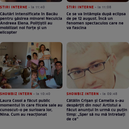
STIRI INTERNE
• la 11:40
STIRI INTERNE
• la 11:08
Căutări intensificate în Bacău
Ce se va întâmpla după eclipsa
pentru găsirea minorei Neculcia
de pe 12 august. Încă un
Andreea Elena. Polițiștii au
fenomen spectaculos care ne
mobilizat noi forțe și un
va fascina
elicopter
SHOWBIZ INTERN
• la 10:40
SHOWBIZ INTERN
• la 09:48
Laura Cosoi a făcut public
Cătălin Crișan și Camelia s-au
momentul în care fiicele sale au
despărțit din nou! Artistul a
cunoscut-o pe surioara lor,
făcut anunțul în urmă cu puțin
Nina. Cum au reacționat
timp: „Sper să nu mă întrebați
de ce”