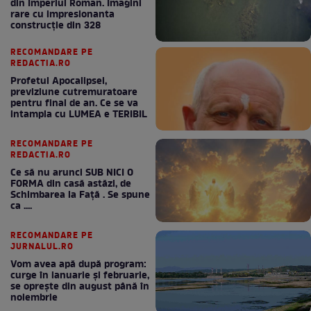
din Imperiul Roman. Imagini
rare cu impresionanta
construcție din 328
RECOMANDARE PE
REDACTIA.RO
Profetul Apocalipsei,
previziune cutremuratoare
pentru final de an. Ce se va
intampla cu LUMEA e TERIBIL
RECOMANDARE PE
REDACTIA.RO
Ce să nu arunci SUB NICI O
FORMA din casă astăzi, de
Schimbarea la Față . Se spune
ca ....
RECOMANDARE PE
JURNALUL.RO
Vom avea apă după program:
curge în ianuarie și februarie,
se oprește din august până în
noiembrie