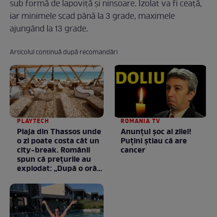
sub formă de lapoviță și ninsoare. Izolat va fi ceață,
iar minimele scad până la 3 grade, maximele
ajungând la 13 grade.
Articolul continuă după recomandări
PLAYTECH
ROMANIA TV
Plaja din Thassos unde
Anunţul şoc al zilei!
o zi poate costa cât un
Puţini ştiau că are
city-break. Românii
cancer
spun că prețurile au
explodat: „După o oră
am plecat”