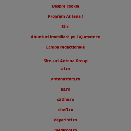
Despre cookie
Program Antena 1
Stiri
Anunturi imobiliare pe Lajumate.ro
Echipa redactionala
Site-uri Antena Group
a1.ro
antenastars.ro
as.ro
catine.ro
chefi.ro
deparinti.ro
medicool.ro