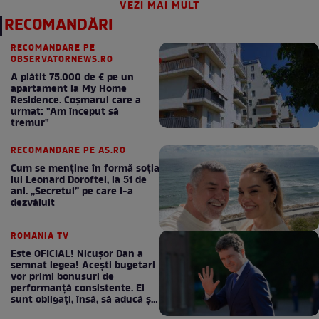
VEZI MAI MULT
RECOMANDĂRI
RECOMANDARE PE
OBSERVATORNEWS.RO
A plătit 75.000 de € pe un
apartament la My Home
Residence. Coşmarul care a
urmat: "Am început să
tremur"
RECOMANDARE PE AS.RO
Cum se menţine în formă soţia
lui Leonard Doroftei, la 51 de
ani. „Secretul” pe care l-a
dezvăluit
ROMANIA TV
Este OFICIAL! Nicușor Dan a
semnat legea! Acești bugetari
vor primi bonusuri de
performanță consistente. Ei
sunt obligați, însă, să aducă și
bani la bugetul de stat