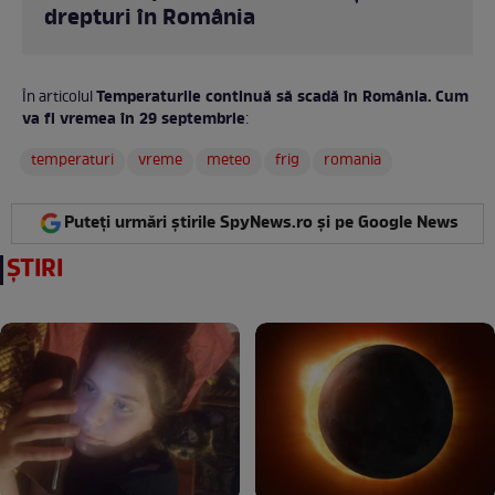
drepturi în România
Temperaturile continuă să scadă în România. Cum
În articolul
va fi vremea în 29 septembrie
:
temperaturi
vreme
meteo
frig
romania
Puteți urmări știrile SpyNews.ro și pe Google News
ȘTIRI