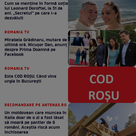
Cum se menţine în formă soţia
lui Leonard Doroftei, la 51 de
ani. „Secretul” pe care l-a
dezvăluit
ROMANIA TV
Mirabela Grădinaru, mutare de
ultimă oră. Nicuşor Dan, anunţ
despre Prima Doamnă pe
Facebook
ROMANIA TV
Este COD ROŞU. Când vine
urgia în Bucureşti
RECOMANDARE PE ANTENA3.RO
Un moldovean care muncea în
Italia doar de o zi a fost lăsat
să moară pe şantier de 6
români. Aceștia riscă acum
închisoarea