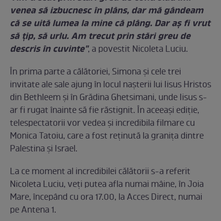
venea să izbucnesc în plâns, dar mă gândeam
că se uită lumea la mine că plâng. Dar aş fi vrut
să ţip, să urlu. Am trecut prin stări greu de
descris în cuvinte"
, a povestit Nicoleta Luciu.
În prima parte a călătoriei, Simona și cele trei
invitate ale sale ajung în locul nașterii lui Iisus Hristos
din Bethleem și în Grădina Ghetsimani, unde Iisus s-
ar fi rugat înainte să fie răstignit. În aceeași ediție,
telespectatorii vor vedea și incredibila filmare cu
Monica Tatoiu, care a fost reţinută la graniţa dintre
Palestina şi Israel.
La ce moment al incredibilei călătorii s-a referit
Nicoleta Luciu, veţi putea afla numai mâine, în Joia
Mare, începând cu ora 17.00, la Acces Direct, numai
pe Antena 1.