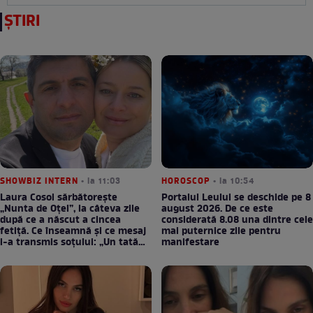
ȘTIRI
SHOWBIZ INTERN
• la 11:03
HOROSCOP
• la 10:54
Laura Cosoi sărbătorește
Portalul Leului se deschide pe 8
„Nunta de Oțel”, la câteva zile
august 2026. De ce este
după ce a născut a cincea
considerată 8.08 una dintre cele
fetiță. Ce înseamnă și ce mesaj
mai puternice zile pentru
i-a transmis soțului: „Un tată
manifestare
prezent schimbă totul”