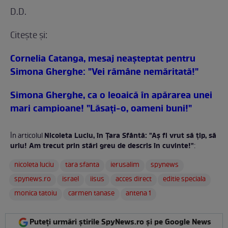
D.D.
Citeşte şi:
Cornelia Catanga, mesaj neaşteptat pentru
Simona Gherghe: "Vei rămâne nemăritată!"
Simona Gherghe, ca o leoaică în apărarea unei
mari campioane! "Lăsaţi-o, oameni buni!"
Nicoleta Luciu, în Țara Sfântă: "Aş fi vrut să ţip, să
În articolul
urlu! Am trecut prin stări greu de descris în cuvinte!"
:
nicoleta luciu
tara sfanta
ierusalim
spynews
spynews.ro
israel
iisus
acces direct
editie speciala
monica tatoiu
carmen tanase
antena 1
Puteți urmări știrile SpyNews.ro și pe Google News