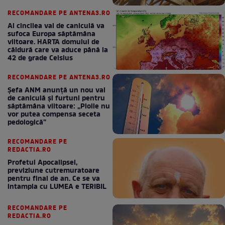
RECOMANDARE PE ANTENA3.RO
Al cincilea val de caniculă va
sufoca Europa săptămâna
viitoare. HARTA domului de
căldură care va aduce până la
42 de grade Celsius
RECOMANDARE PE ANTENA3.RO
Șefa ANM anunță un nou val
de caniculă și furtuni pentru
săptămâna viitoare: „Ploile nu
vor putea compensa seceta
pedologică”
RECOMANDARE PE
REDACTIA.RO
Profetul Apocalipsei,
previziune cutremuratoare
pentru final de an. Ce se va
intampla cu LUMEA e TERIBIL
RECOMANDARE PE
REDACTIA.RO