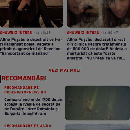
SHOWBIZ INTERN
• la 10:33
SHOWBIZ INTERN
• la 09:47
Alina Pușcău a dezvăluit ce i-ar
Alina Pușcău, declarații direct
fi declanșat boala. Vedeta a
din clinică despre tratamentul
primit diagnosticul de Revelion:
de 500.000 de dolari! Vedeta a
”E important ce mănânci”
mărturisit că este foarte
amețită: ”Nu vreau să vă fie
milă”
VEZI MAI MULT
RECOMANDĂRI
RECOMANDARE PE
OBSERVATORNEWS.RO
Comoara veche de 1.700 de ani
scoasă la iveală de seceta de
pe Dunăre, între România şi
Bulgaria. Imagini rare
RECOMANDARE PE AS.RO