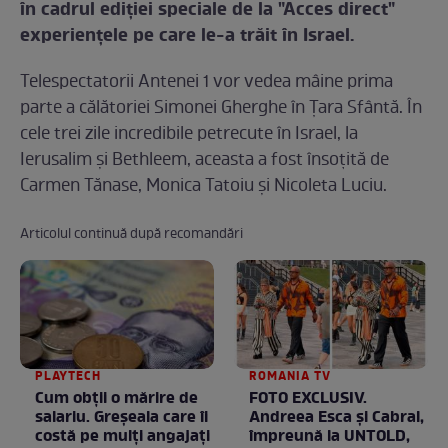
în cadrul ediţiei speciale de la "Acces direct"
experienţele pe care le-a trăit în Israel.
Telespectatorii Antenei 1 vor vedea mâine prima
parte a călătoriei Simonei Gherghe în Țara Sfântă. În
cele trei zile incredibile petrecute în Israel, la
Ierusalim și Bethleem, aceasta a fost însoțită de
Carmen Tănase, Monica Tatoiu şi Nicoleta Luciu.
Articolul continuă după recomandări
PLAYTECH
ROMANIA TV
Cum obții o mărire de
FOTO EXCLUSIV.
salariu. Greșeala care îi
Andreea Esca şi Cabral,
costă pe mulți angajați
împreună la UNTOLD,