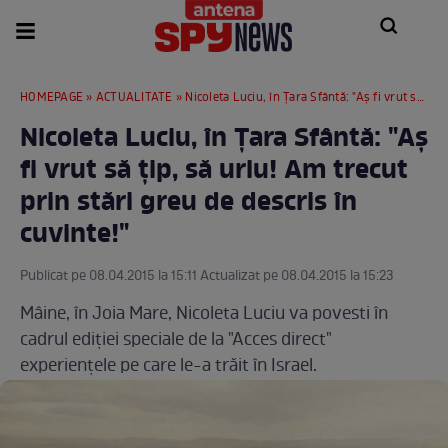
HOMEPAGE
»
ACTUALITATE
» Nicoleta Luciu, în Țara Sfântă: "Aş fi vrut să ţip, să urlu! Am trecut prin stări greu de descris în cuvinte!"
Nicoleta Luciu, în Țara Sfântă: "Aş
fi vrut să ţip, să urlu! Am trecut
prin stări greu de descris în
cuvinte!"
Publicat pe 08.04.2015 la 15:11 Actualizat pe 08.04.2015 la 15:23
Mâine, în Joia Mare, Nicoleta Luciu va povesti în
cadrul ediţiei speciale de la "Acces direct"
experienţele pe care le-a trăit în Israel.