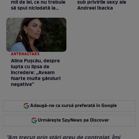
mii de lei, ce nu trebuie
sub privirile sexy ale
să spui niciodată la
Andreei Ibacka
negociere
ANTENASTARS
Alina Pușcău, despre
lupta cu lipsa de
încredere: „Aveam
foarte multe gânduri
negative”
Adaugă-ne ca sursă preferată în Google
Urmărește SpyNews pe Discover
"Am trecut prin stări greu de controlat. Îmi