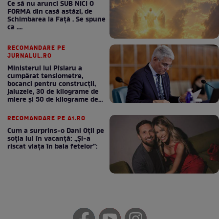
Ce să nu arunci SUB NICI O
FORMA din casă astăzi, de
Schimbarea la Față . Se spune
ca ....
RECOMANDARE PE
JURNALUL.RO
Ministerul lui Pîslaru a
cumpărat tensiometre,
bocanci pentru construcții,
jaluzele, 30 de kilograme de
miere și 50 de kilograme de
cafea
RECOMANDARE PE A1.RO
Cum a surprins-o Dani Oțil pe
soția lui în vacanță: „Și-a
riscat viața în baia fetelor”: