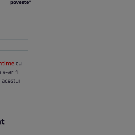
poveste”
intime
cu
 s-ar fi
 acestui
s
at