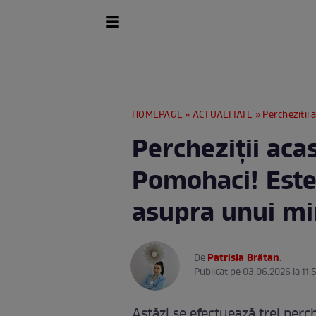
HOMEPAGE
»
ACTUALITATE
» Percheziții a
Percheziții acas
Pomohaci! Este
asupra unui mi
Patrisia Brătan
De
.
Publicat pe 03.06.2026 la 11:
Astăzi se efectuează trei perc