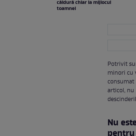
căldură chiar la mijlocul
toamnei
Potrivit s
minori cu v
consumat s
articol, n
descinderil
Nu est
pentru