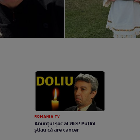
ROMANIA TV
Anunţul şoc al zilei! Puţini
ştiau că are cancer