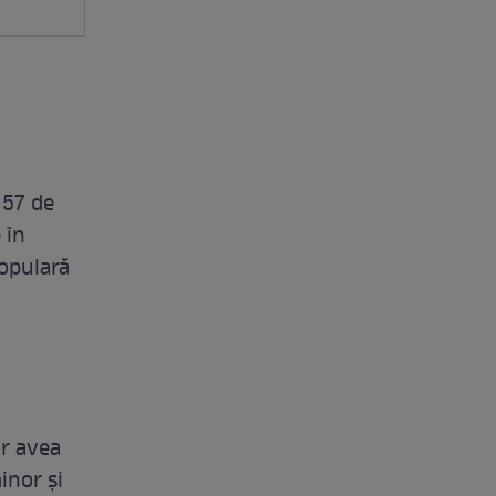
 57 de
 în
populară
or avea
inor și