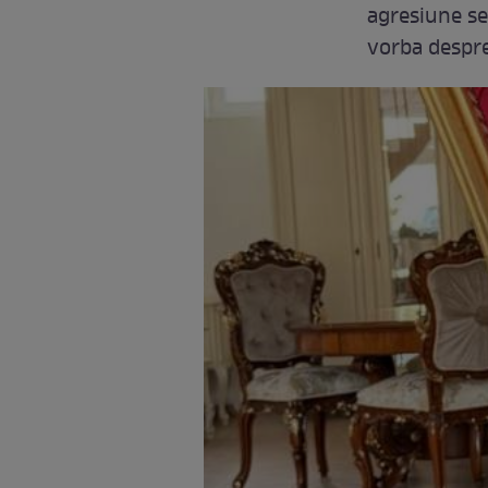
agresiune sex
vorba despre