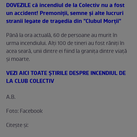
DOVEZILE că incendiul de la Colectiv nu a fost
un accident! Premoniţii, semne şi alte lucruri
stranii legate de tragedia din "Clubul
Morţii"
Până la ora actuală, 60 de persoane au murit în
urma incendiului. Alţi 100 de tineri au fost răniţi în
acea seară, unii dintre ei fiind la graniţa dintre viaţă
şi moarte.
VEZI AICI TOATE ŞTIRILE DESPRE INCENDIUL DE
LA CLUB COLECTIV
A.B.
Foto: Facebook
Citeşte şi: