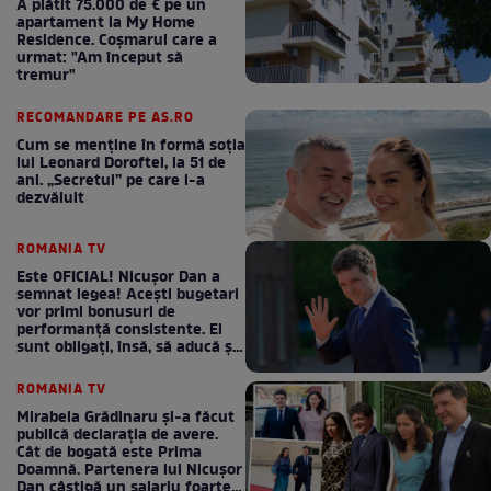
A plătit 75.000 de € pe un
apartament la My Home
Residence. Coşmarul care a
urmat: "Am început să
tremur"
RECOMANDARE PE AS.RO
Cum se menţine în formă soţia
lui Leonard Doroftei, la 51 de
ani. „Secretul” pe care l-a
dezvăluit
ROMANIA TV
Este OFICIAL! Nicușor Dan a
semnat legea! Acești bugetari
vor primi bonusuri de
performanță consistente. Ei
sunt obligați, însă, să aducă și
bani la bugetul de stat
ROMANIA TV
Mirabela Grădinaru și-a făcut
publică declarația de avere.
Cât de bogată este Prima
Doamnă. Partenera lui Nicușor
Dan câștigă un salariu foarte