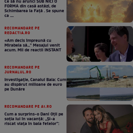
Ce să nu arunci SUB NICI O
FORMA din casă astăzi, de
Schimbarea la Față . Se spune
ca ....
RECOMANDARE PE
REDACTIA.RO
«Am decis împreună cu
Mirabela să..." Mesajul venit
acum. Mii de reactii INSTANT
RECOMANDARE PE
JURNALUL.RO
Investigație, Canalul Bala: Cum
au dispărut milioane de euro
pe Dunăre
RECOMANDARE PE A1.RO
Cum a surprins-o Dani Oțil pe
soția lui în vacanță: „Și-a
riscat viața în baia fetelor”: