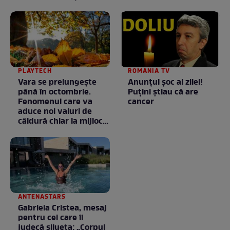
PLAYTECH
ROMANIA TV
Vara se prelungeşte
Anunţul şoc al zilei!
până în octombrie.
Puţini ştiau că are
Fenomenul care va
cancer
aduce noi valuri de
căldură chiar la mijlocul
toamnei
ANTENASTARS
Gabriela Cristea, mesaj
pentru cei care îi
judecă silueta: „Corpul