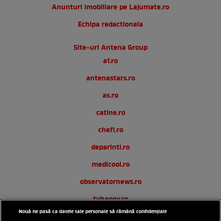
Anunturi imobiliare pe Lajumate.ro
Echipa redactionala
Site-uri Antena Group
a1.ro
antenastars.ro
as.ro
catine.ro
chefi.ro
deparinti.ro
medicool.ro
observatornews.ro
tvhappy.ro
Nouă ne pasă ca datele tale personale să rămână confidențiale
useit.ro