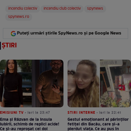
incendiu colectiv
incendiu club colectiv
spynews
spynews.ro
Puteți urmări știrile SpyNews.ro și pe Google News
ȘTIRI
EMISIUNI TV
• ieri la 23:47
STIRI INTERNE
• ieri la 22:41
Ema și Răzvan de la Insula
Gestul emoționant al părinților
Iubirii, schimb de replici acide!
fetiței din Bacău, care și-a
Ce și-au reproșat cei doi
pierdut viața. Ce au pus în