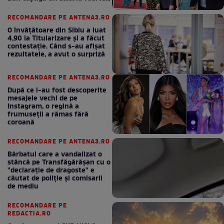
bun în fiecare lună!
RECOMANDARE PE ANTENA3.RO
O învățătoare din Sibiu a luat
4,90 la Titularizare și a făcut
contestație. Când s-au afișat
rezultatele, a avut o surpriză
RECOMANDARE PE ANTENA3.RO
După ce i-au fost descoperite
mesajele vechi de pe
Instagram, o regină a
frumuseții a rămas fără
coroană
RECOMANDARE PE ANTENA3.RO
Bărbatul care a vandalizat o
stâncă pe Transfăgărășan cu o
"declaraţie de dragoste" e
căutat de poliție și comisarii
de mediu
RECOMANDARE PE
REDACTIA.RO