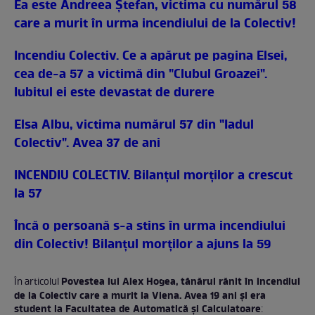
Ea este Andreea Ştefan, victima cu numărul 58
care a murit în urma incendiului de la Colectiv!
Incendiu Colectiv. Ce a apărut pe pagina Elsei,
cea de-a 57 a victimă din "Clubul Groazei".
Iubitul ei este devastat de durere
Elsa Albu, victima numărul 57 din "Iadul
Colectiv". Avea 37 de ani
INCENDIU COLECTIV. Bilanţul morţilor a crescut
la 57
Încă o persoană s-a stins în urma incendiului
din Colectiv! Bilanţul morţilor a ajuns la 59
Povestea lui Alex Hogea, tânărul rănit în incendiul
În articolul
de la Colectiv care a murit la Viena. Avea 19 ani şi era
student la Facultatea de Automatică și Calculatoare
: