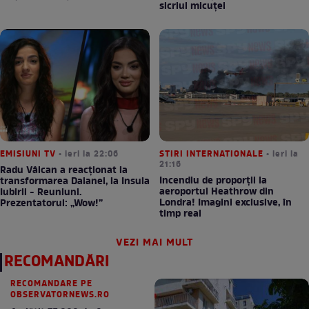
sicriul micuței
EMISIUNI TV
• ieri la 22:06
STIRI INTERNATIONALE
• ieri la
21:16
Radu Vâlcan a reacționat la
Incendiu de proporții la
transformarea Daianei, la Insula
aeroportul Heathrow din
Iubirii - Reuniuni.
Londra! Imagini exclusive, în
Prezentatorul: „Wow!”
timp real
VEZI MAI MULT
RECOMANDĂRI
RECOMANDARE PE
OBSERVATORNEWS.RO