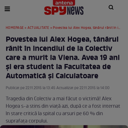
HOMEPAGE
»
ACTUALITATE
» Povestea lui Alex Hogea, tânărul rănit în incendiul de la Colectiv care a murit la Viena. Avea 19 ani şi era student la Facultatea de Automatică și Calculatoare
Povestea lui Alex Hogea, tânărul
rănit în incendiul de la Colectiv
care a murit la Viena. Avea 19 ani
şi era student la Facultatea de
Automatică și Calculatoare
Publicat pe 22.11.2015 la 13:45 Actualizat pe 22.11.2015 la 14:00
Tragedia din Colectiv a mai făcut o victimă! Alex
Hogea s-a stins din viaţă azi, după ce a fost internat
în stare critică la spital cu arsuri pe 60 % din
suprafața corpului.