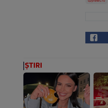
spynews.ro
ȘTIRI