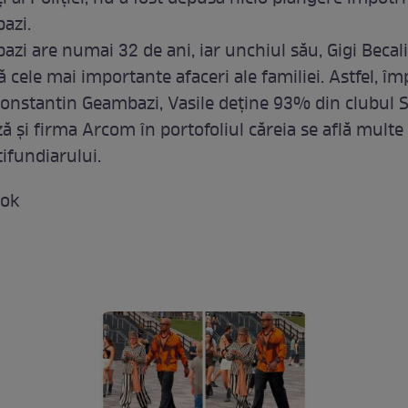
azi.
zi are numai 32 de ani, iar unchiul său, Gigi Becali
ă cele mai importante afaceri ale familiei. Astfel, î
, Constantin Geambazi, Vasile deţine 93% din clubul 
ă şi firma Arcom în portofoliul căreia se află multe
tifundiarului.
ook