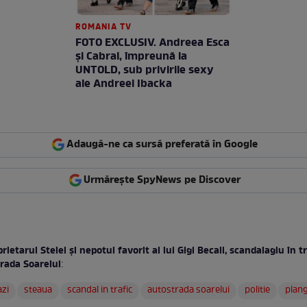
ROMANIA TV
FOTO EXCLUSIV. Andreea Esca
şi Cabral, împreună la
UNTOLD, sub privirile sexy
ale Andreei Ibacka
Adaugă-ne ca sursă preferată în Google
Urmărește SpyNews pe Discover
rietarul Stelei şi nepotul favorit al lui Gigi Becali, scandalagiu în t
trada Soarelui
:
azi
steaua
scandal in trafic
autostrada soarelui
politie
plan