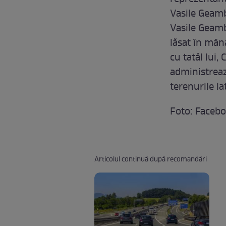
Vasile Geamb
Vasile Geamba
lăsat în mân
cu tatăl lui
administreaz
terenurile la
Foto: Faceb
Articolul continuă după recomandări