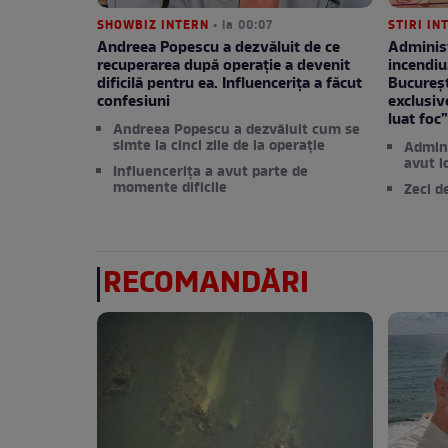
SHOWBIZ INTERN
• la 00:07
STIRI IN
Andreea Popescu a dezvăluit de ce
Administ
recuperarea după operație a devenit
incendiu
dificilă pentru ea. Influencerița a făcut
București
confesiuni
exclusiv
luat foc
Andreea Popescu a dezvăluit cum se
simte la cinci zile de la operație
Admini
avut l
Influencerița a avut parte de
momente dificile
Zeci d
RECOMANDĂRI