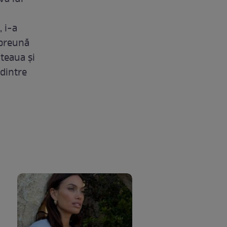
, i-a
mpreună
Steaua şi
 dintre