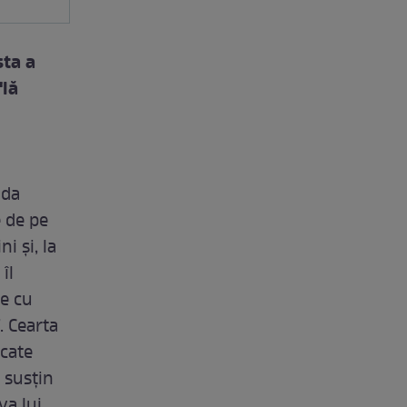
sta a
flă
ada
e de pe
i şi, la
îl
te cu
. Cearta
icate
, susţin
va lui