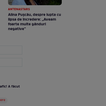
ANTENASTARS
Alina Pușcău, despre lupta cu
lipsa de încredere: „Aveam
foarte multe gânduri
negative”
rafic! A făcut
gere