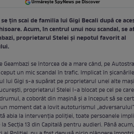
Urmărește SpyNews pe Discover
e ţin scai de familia lui Gigi Becali după ce ace
chisoare. Acum, în centrul unui nou scandal, se a
azi, proprietarul Stelei şi nepotul favorit al
lui.
le Geambazi se întorcea de a mare când, pe Autostr
nceput un mic scandal în trafic. Implicat în şicanăril
 lui Gigi s-a supărat pe proprietarul unei alte maşin
ucureşti, proprietarul Stelei l-a blocat pe cel pe care 
 drumul, a coborât din maşină şi a început să se cer
la un moment dat a lovit autoturismul „adversarului”
tă abia la intervenţia poliţiei, toate persoanele impl
e la Secţia 13 din Capitală pentru audieri. Până acum
 ai Poliţiei, nu a fost depusă nicio plângere împotri