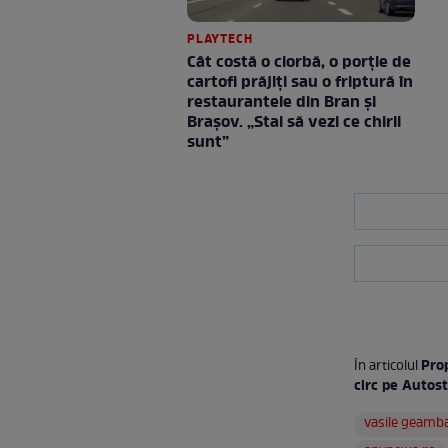
PLAYTECH
Cât costă o ciorbă, o porţie de
cartofi prăjiţi sau o friptură în
restaurantele din Bran şi
Braşov. „Stai să vezi ce chirii
sunt”
Prop
În articolul
circ pe Autos
vasile geamb