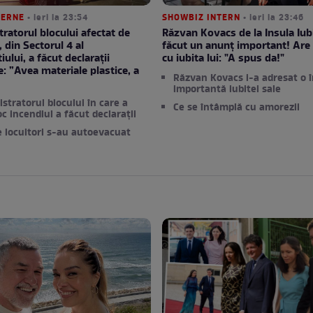
TERNE
• ieri la 23:54
SHOWBIZ INTERN
• ieri la 23:46
ratorul blocului afectat de
Răzvan Kovacs de la Insula Iubi
, din Sectorul 4 al
făcut un anunț important! Are 
ului, a făcut declarații
cu iubita lui: "A spus da!"
e: ”Avea materiale plastice, a
Răzvan Kovacs i-a adresat o 
”
importantă iubitei sale
stratorul blocului în care a
Ce se întâmplă cu amorezii
oc incendiul a făcut declarații
e locuitori s-au autoevacuat