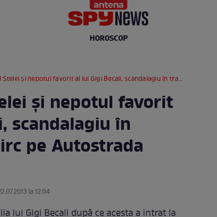
HOROSCOP
şi nepotul favorit al lui Gigi Becali, scandalagiu în trafic! A făcut circ pe Autostrada Soarelui
lei şi nepotul favorit
li, scandalagiu în
 circ pe Autostrada
22.07.2013 la 12:04
ia lui Gigi Becali după ce acesta a intrat la