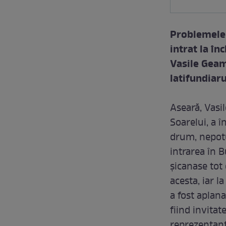
Problemele s
intrat la în
Vasile Geamb
latifundiaru
Aseară, Vasi
Soarelui, a î
drum, nepotul
intrarea în B
şicanase tot
acesta, iar 
a fost aplana
fiind invitat
reprezentanţi