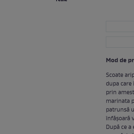
Mod de pr
Scoate arip
dupa care 
prin amest
marinata pe
patrunsă u
înfăşoară v
După ce a e