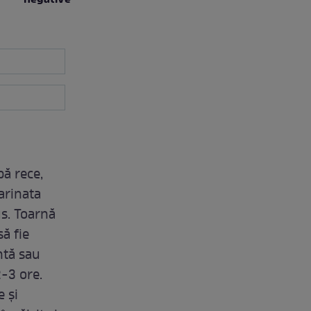
pă rece,
arinata
us. Toarnă
ă fie
ntă sau
2-3 ore.
e şi