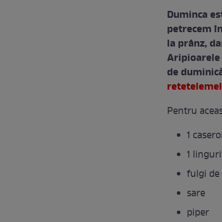
Duminca este
petrecem în 
la prânz, da
Aripioarele
de duminică
retetelemel
Pentru aceas
1 casero
1 lingur
fulgi de
sare
piper