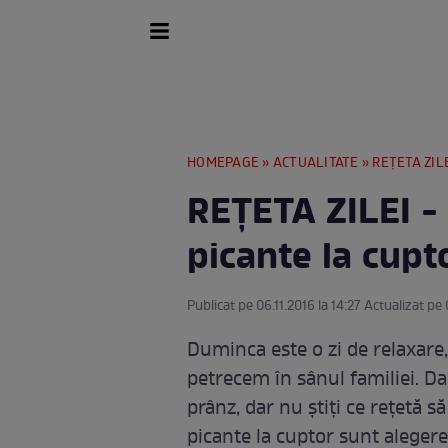
HOMEPAGE
»
ACTUALITATE
» REŢETA ZILE
REŢETA ZILEI -
picante la cupt
Publicat pe 06.11.2016 la 14:27 Actualizat pe 0
Duminca este o zi de relaxare, 
petrecem în sânul familiei. Dac
prânz, dar nu ştiţi ce reţetă s
picante la cuptor sunt alege