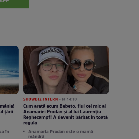
APP
SHOWBIZ INTERN
• la 14:10
omânia!
Cum arată acum Bebeto, fiul cel mic al
l țării
Anamariei Prodan și al lui Laurențiu
Reghecampf! A devenit bărbat în toată
regula
ua în
Anamaria Prodan este o mamă
mândră