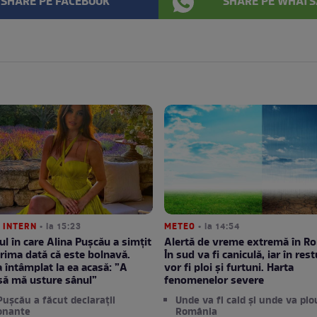
SHARE PE FACEBOOK
SHARE PE WHATS
 INTERN
• la 15:23
METEO
• la 14:54
 în care Alina Pușcău a simțit
Alertă de vreme extremă în R
rima dată că este bolnavă.
În sud va fi caniculă, iar în restu
a întâmplat la ea acasă: ”A
vor fi ploi și furtuni. Harta
să mă usture sânul”
fenomenelor severe
Pușcău a făcut declarații
Unde va fi cald și unde va plo
onante
România