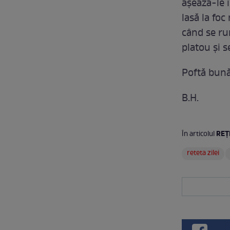
aşează-le 
lasă la foc
când se ru
platou şi s
Poftă bună
B.H.
REŢ
În articolul
reteta zilei