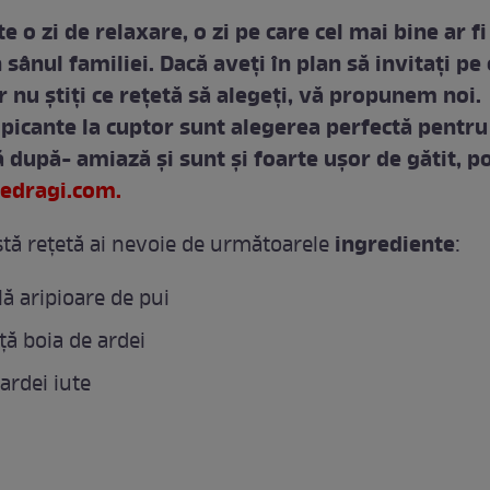
 o zi de relaxare, o zi pe care cel mai bine ar fi
sânul familiei. Dacă aveţi în plan să invitaţi pe
r nu ştiţi ce reţetă să alegeţi, vă propunem noi.
 picante la cuptor sunt alegerea perfectă pentr
 după- amiază şi sunt şi foarte uşor de gătit, po
edragi.com.
ingrediente
tă reţetă ai nevoie de următoarele
:
lă aripioare de pui
iţă boia de ardei
 ardei iute