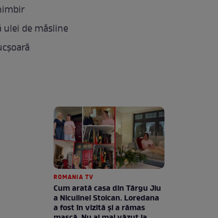
himbir
ă ulei de măsline
ucşoară
ROMANIA TV
Cum arată casa din Târgu Jiu
a Niculinei Stoican. Loredana
a fost în vizită și a rămas
mască. Nu ai mai văzut la