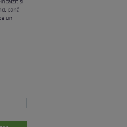
ncălzit şi
ând, până
pe un