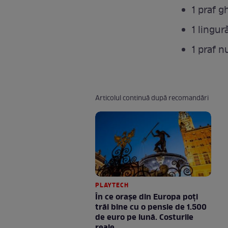
1 praf g
1 lingur
1 praf n
Articolul continuă după recomandări
PLAYTECH
În ce orașe din Europa poți
trăi bine cu o pensie de 1.500
de euro pe lună. Costurile
reale