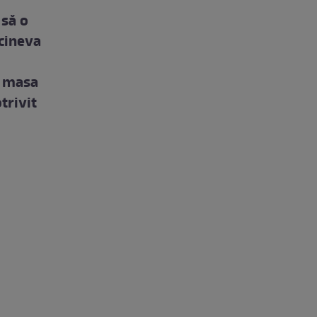
 să o
 cineva
u masa
trivit