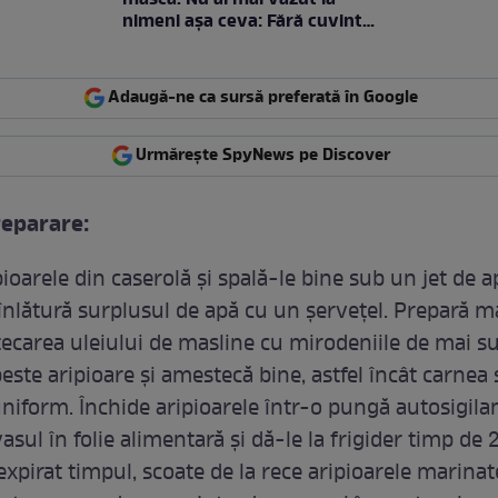
nimeni așa ceva: Fără cuvinte
/ VIDEO
Adaugă-ne ca sursă preferată în Google
Urmărește SpyNews pe Discover
eparare:
ioarele din caserolă şi spală-le bine sub un jet de a
înlătură surplusul de apă cu un şerveţel. Prepară m
ecarea uleiului de masline cu mirodeniile de mai s
ste aripioare şi amestecă bine, astfel încât carnea s
niform. Închide aripioarele într-o pungă autosigila
asul în folie alimentară şi dă-le la frigider timp de 
xpirat timpul, scoate de la rece aripioarele marinat