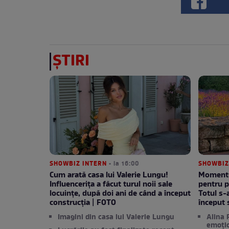
ȘTIRI
SHOWBIZ INTERN
• la 16:00
SHOWBIZ
Cum arată casa lui Valerie Lungu!
Momentul
Influencerița a făcut turul noii sale
pentru p
locuințe, după doi ani de când a început
Totul s-
construcția | FOTO
început 
Imagini din casa lui Valerie Lungu
Alina 
emoți