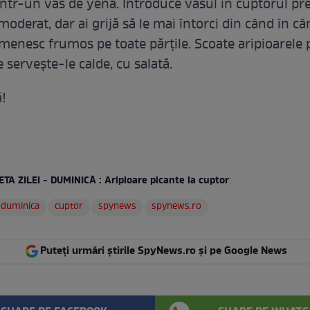
într-un vas de yena. Introduce vasul în cuptorul preî
 moderat, dar ai grijă să le mai întorci din când în c
menesc frumos pe toate părţile. Scoate aripioarele 
e serveşte-le calde, cu salată.
!
ETA ZILEI - DUMINICĂ : Aripioare picante la cuptor
:
duminica
cuptor
spynews
spynews.ro
Puteți urmări știrile SpyNews.ro și pe Google News