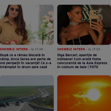
SHOWBIZ INTERN
• la 17:40
SHOWBIZ INTERN
• la 17:25
După ce a rămas blocată în
Olga Barcari, apariție de
câmp, Anca Serea are parte de
milioane! Cum arată fosta
noi peripeții în vacanță! Ce s-a
concurentă de la Asia Express
întâmplat în drum spre casă
în costum de baie | FOTO