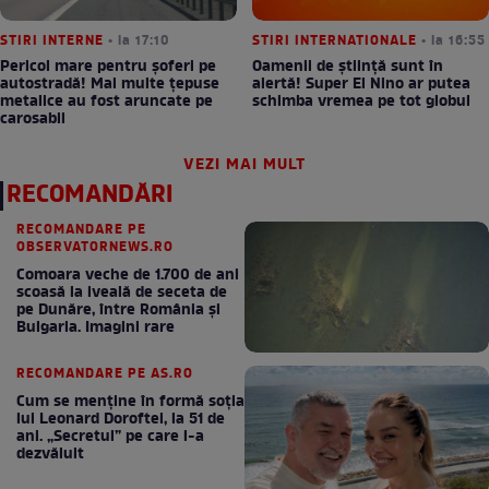
STIRI INTERNE
• la 17:10
STIRI INTERNATIONALE
• la 16:55
Pericol mare pentru șoferi pe
Oamenii de știință sunt în
autostradă! Mai multe țepuse
alertă! Super El Nino ar putea
metalice au fost aruncate pe
schimba vremea pe tot globul
carosabil
VEZI MAI MULT
RECOMANDĂRI
RECOMANDARE PE
OBSERVATORNEWS.RO
Comoara veche de 1.700 de ani
scoasă la iveală de seceta de
pe Dunăre, între România şi
Bulgaria. Imagini rare
RECOMANDARE PE AS.RO
Cum se menţine în formă soţia
lui Leonard Doroftei, la 51 de
ani. „Secretul” pe care l-a
dezvăluit