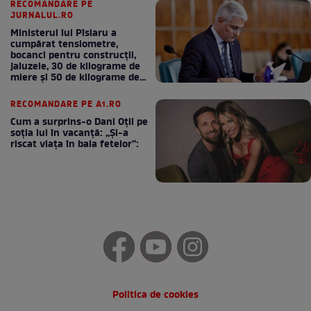
RECOMANDARE PE
JURNALUL.RO
Ministerul lui Pîslaru a
cumpărat tensiometre,
bocanci pentru construcții,
jaluzele, 30 de kilograme de
miere și 50 de kilograme de
cafea
RECOMANDARE PE A1.RO
Cum a surprins-o Dani Oțil pe
soția lui în vacanță: „Și-a
riscat viața în baia fetelor”:
Politica de cookies