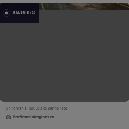
GALERIE (2)
Un român a fost ucis cu sânge rece
Profimediaimgines.ro