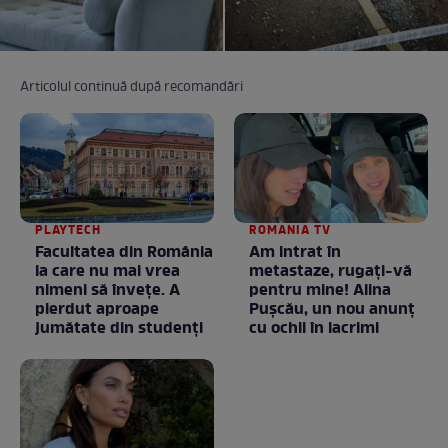
Articolul continuă după recomandări
PLAYTECH
ROMANIA TV
Facultatea din România
Am intrat în
la care nu mai vrea
metastaze, rugaţi-vă
nimeni să înveţe. A
pentru mine! Alina
pierdut aproape
Puşcău, un nou anunţ
jumătate din studenţi
cu ochii în lacrimi