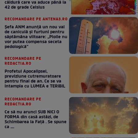
căldură care va aduce până la
42 de grade Celsius
RECOMANDARE PE ANTENA3.RO
Șefa ANM anunță un nou val
de caniculă și furtuni pentru
săptămâna viitoare: „Ploile nu
vor putea compensa seceta
pedologică”
RECOMANDARE PE
REDACTIA.RO
Profetul Apocalipsei,
previziune cutremuratoare
pentru final de an. Ce se va
intampla cu LUMEA e TERIBIL
RECOMANDARE PE
REDACTIA.RO
Ce să nu arunci SUB NICI O
FORMA din casă astăzi, de
Schimbarea la Față . Se spune
ca ....