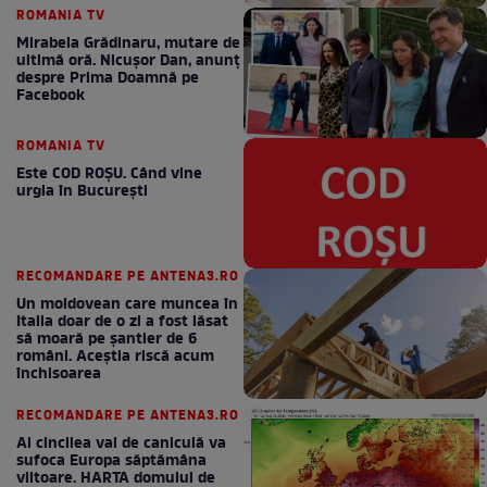
ROMANIA TV
Mirabela Grădinaru, mutare de
ultimă oră. Nicuşor Dan, anunţ
despre Prima Doamnă pe
Facebook
ROMANIA TV
Este COD ROŞU. Când vine
urgia în Bucureşti
RECOMANDARE PE ANTENA3.RO
Un moldovean care muncea în
Italia doar de o zi a fost lăsat
să moară pe şantier de 6
români. Aceștia riscă acum
închisoarea
RECOMANDARE PE ANTENA3.RO
Al cincilea val de caniculă va
sufoca Europa săptămâna
viitoare. HARTA domului de