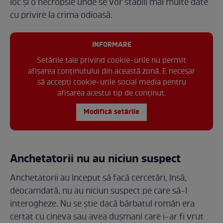
loc și o necropsie unde se vor stabili mai multe date
cu privire la crima odioasă.
INFORMARE
Setările tale privind cookie-urile nu permit
afișarea conținutului din această zonă. E necesar
să accepți cookie-urile social media pentru
afisarea acestui tip de conținut.
Modifică setările
Anchetatorii nu au niciun suspect
Anchetatorii au început să facă cercetări, însă,
deocamdată, nu au niciun suspect pe care să-l
interogheze. Nu se știe dacă bărbatul român era
certat cu cineva sau avea dușmani care i-ar fi vrut