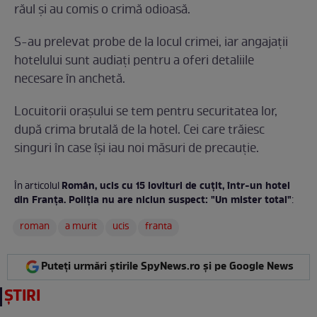
răul și au comis o crimă odioasă.
S-au prelevat probe de la locul crimei, iar angajații
hotelului sunt audiați pentru a oferi detaliile
necesare în anchetă.
Locuitorii orașului se tem pentru securitatea lor,
după crima brutală de la hotel. Cei care trăiesc
singuri în case își iau noi măsuri de precauție.
Român, ucis cu 15 lovituri de cuțit, într-un hotel
În articolul
din Franța. Poliția nu are niciun suspect: "Un mister total"
:
roman
a murit
ucis
franta
Puteți urmări știrile SpyNews.ro și pe Google News
ȘTIRI