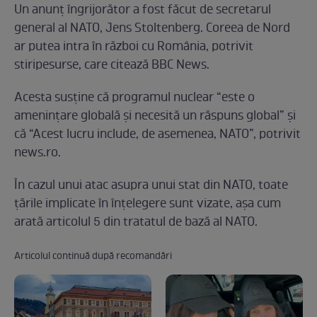
Un anunţ îngrijorător a fost făcut de secretarul
general al NATO, Jens Stoltenberg. Coreea de Nord
ar putea intra în război cu România, potrivit
stiripesurse, care citează BBC News.
Acesta susţine că programul nuclear “este o
ameninţare globală şi necesită un răspuns global” şi
că “Acest lucru include, de asemenea, NATO”, potrivit
news.ro.
În cazul unui atac asupra unui stat din NATO, toate
ţările implicate în înţelegere sunt vizate, aşa cum
arată articolul 5 din tratatul de bază al NATO.
Articolul continuă după recomandări