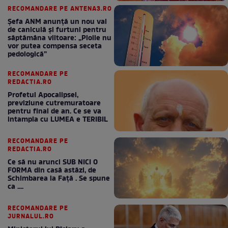
RECOMANDARE PE ANTENA3.RO
Șefa ANM anunță un nou val
de caniculă și furtuni pentru
săptămâna viitoare: „Ploile nu
vor putea compensa seceta
pedologică”
RECOMANDARE PE
REDACTIA.RO
Profetul Apocalipsei,
previziune cutremuratoare
pentru final de an. Ce se va
intampla cu LUMEA e TERIBIL
RECOMANDARE PE
REDACTIA.RO
Ce să nu arunci SUB NICI O
FORMA din casă astăzi, de
Schimbarea la Față . Se spune
ca ....
RECOMANDARE PE
JURNALUL.RO