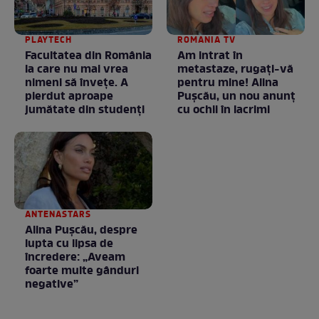
PLAYTECH
ROMANIA TV
Facultatea din România
Am intrat în
la care nu mai vrea
metastaze, rugaţi-vă
nimeni să înveţe. A
pentru mine! Alina
pierdut aproape
Puşcău, un nou anunţ
jumătate din studenţi
cu ochii în lacrimi
ANTENASTARS
Alina Pușcău, despre
lupta cu lipsa de
încredere: „Aveam
foarte multe gânduri
negative”