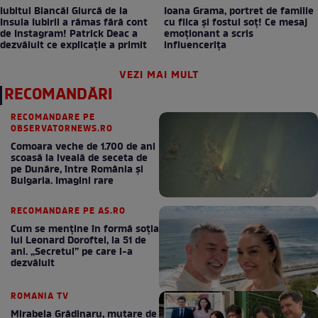
Iubitul Biancăi Giurcă de la
Ioana Grama, portret de familie
Insula Iubirii a rămas fără cont
cu fiica și fostul soț! Ce mesaj
de Instagram! Patrick Deac a
emoționant a scris
dezvăluit ce explicație a primit
influencerița
VEZI MAI MULT
RECOMANDĂRI
RECOMANDARE PE
OBSERVATORNEWS.RO
Comoara veche de 1.700 de ani
scoasă la iveală de seceta de
pe Dunăre, între România şi
Bulgaria. Imagini rare
RECOMANDARE PE AS.RO
Cum se menţine în formă soţia
lui Leonard Doroftei, la 51 de
ani. „Secretul” pe care l-a
dezvăluit
ROMANIA TV
Mirabela Grădinaru, mutare de