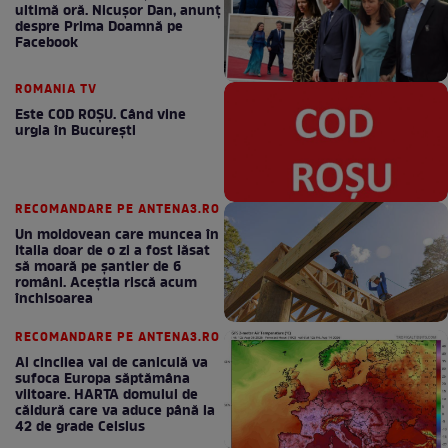
ultimă oră. Nicuşor Dan, anunţ
despre Prima Doamnă pe
Facebook
ROMANIA TV
Este COD ROŞU. Când vine
urgia în Bucureşti
RECOMANDARE PE ANTENA3.RO
Un moldovean care muncea în
Italia doar de o zi a fost lăsat
să moară pe şantier de 6
români. Aceștia riscă acum
închisoarea
RECOMANDARE PE ANTENA3.RO
Al cincilea val de caniculă va
sufoca Europa săptămâna
viitoare. HARTA domului de
căldură care va aduce până la
42 de grade Celsius