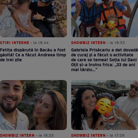
STIRI INTERNE
• la 18:44
SHOWBIZ INTERN
• la 18:35
Fetița dispărută în Bacău a fost
Gabriela Prisăcariu a dat dovadă
găsită! Ce a făcut Andreea timp
de curaj și a făcut o activitate
de trei zile
de care se temea! Soția lui Dani
Oțil și-a învins frica: „33 de ani
mai târziu…”
SHOWBIZ INTERN
• la 18:23
SHOWBIZ INTERN
• la 17:56