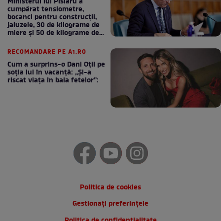
Ministerul lui Pîslaru a
cumpărat tensiometre,
bocanci pentru construcții,
jaluzele, 30 de kilograme de
miere și 50 de kilograme de
cafea
RECOMANDARE PE A1.RO
Cum a surprins-o Dani Oțil pe
soția lui în vacanță: „Și-a
riscat viața în baia fetelor”:
Politica de cookies
Gestionați preferințele
Politica de confidentialitate