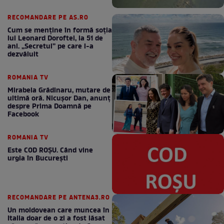
RECOMANDARE PE AS.RO
Cum se menţine în formă soţia
lui Leonard Doroftei, la 51 de
ani. „Secretul” pe care l-a
dezvăluit
ROMANIA TV
Mirabela Grădinaru, mutare de
ultimă oră. Nicuşor Dan, anunţ
despre Prima Doamnă pe
Facebook
ROMANIA TV
Este COD ROŞU. Când vine
urgia în Bucureşti
RECOMANDARE PE ANTENA3.RO
Un moldovean care muncea în
Italia doar de o zi a fost lăsat