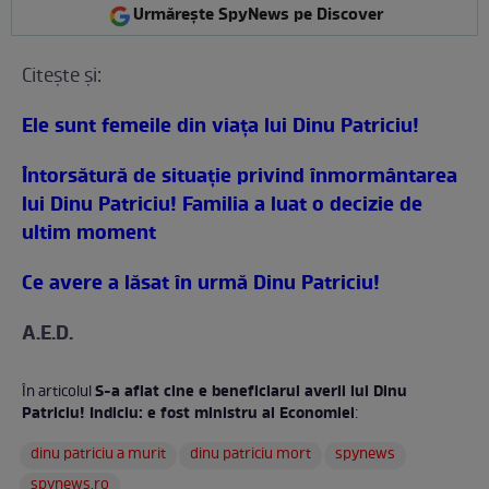
Urmărește SpyNews pe Discover
Citeşte şi:
Ele sunt femeile din viaţa lui Dinu Patriciu!
Întorsătură de situaţie privind înmormântarea
lui Dinu Patriciu! Familia a luat o decizie de
ultim moment
Ce avere a lăsat în urmă Dinu Patriciu!
A.E.D.
S-a aflat cine e beneficiarul averii lui Dinu
În articolul
Patriciu! Indiciu: e fost ministru al Economiei
:
dinu patriciu a murit
dinu patriciu mort
spynews
spynews.ro