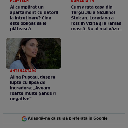
PLAYTECH
ROMANIA TV
Ai cumpărat un
Cum arată casa din
apartament cu datorii
Târgu Jiu a Niculinei
la întreținere? Cine
Stoican. Loredana a
este obligat să le
fost în vizită și a rămas
plătească
mască. Nu ai mai văzut
la nimeni așa ceva:
Fără cuvinte / VIDEO
ANTENASTARS
Alina Pușcău, despre
lupta cu lipsa de
încredere: „Aveam
foarte multe gânduri
negative”
Adaugă-ne ca sursă preferată în Google