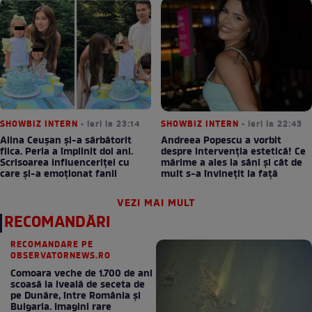
SHOWBIZ INTERN
• ieri la 23:14
SHOWBIZ INTERN
• ieri la 22:43
Alina Ceușan și-a sărbătorit
Andreea Popescu a vorbit
fiica. Perla a împlinit doi ani.
despre intervenția estetică! Ce
Scrisoarea influenceriței cu
mărime a ales la sâni și cât de
care și-a emoționat fanii
mult s-a învinețit la față
VEZI MAI MULT
RECOMANDĂRI
RECOMANDARE PE
OBSERVATORNEWS.RO
Comoara veche de 1.700 de ani
scoasă la iveală de seceta de
pe Dunăre, între România şi
Bulgaria. Imagini rare