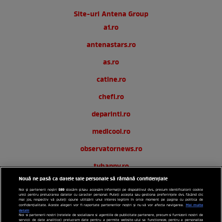
Site-uri Antena Group
a1.ro
antenastars.ro
as.ro
catine.ro
chefi.ro
deparinti.ro
medicool.ro
observatornews.ro
tvhappy.ro
Nouă ne pasă ca datele tale personale să rămână confidențiale
useit.ro
589
Noi și partenerii noștri
stocăm și/sau accesăm informații pe dispozitivul dvs., precum identificatorii cookie
unici pentru prelucrarea datelor cu caracter personal. Puteți accepta sau gestiona preferințele dvs. făcând clic
zutv.ro
mai jos, respectiv vă puteți opune utilizării unui interes legitim în orice moment pe pagina cu politica de
Mai multe
confidențialitate. Aceste alegeri vor fi raportate partenerilor noștri și nu vă vor afecta navigarea.
detalii
Noi si partenerii nostri (retelele de socializare si agentiile de publicitate partenere, precum si furnizorii nostri de
Trends AntenaPLAY
servicii de date analitice) prelucram date pentru a permite website-ului sa functioneze, pentru a personaliza