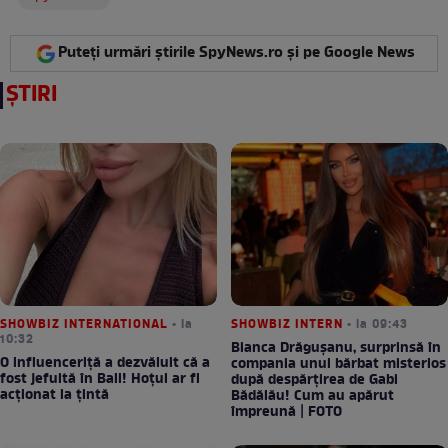
Puteți urmări știrile SpyNews.ro și pe Google News
ȘTIRI
SHOWBIZ INTERNATIONAL
• la
SHOWBIZ INTERN
• la 09:43
10:32
Bianca Drăgușanu, surprinsă în
O influenceriță a dezvăluit că a
compania unui bărbat misterios
fost jefuită în Bali! Hoțul ar fi
după despărțirea de Gabi
acționat la țintă
Bădălău! Cum au apărut
împreună | FOTO