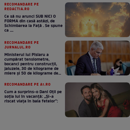
RECOMANDARE PE
REDACTIA.RO
Ce să nu arunci SUB NICI O
FORMA din casă astăzi, de
Schimbarea la Față . Se spune
ca ....
RECOMANDARE PE
JURNALUL.RO
Ministerul lui Pîslaru a
cumpărat tensiometre,
bocanci pentru construcții,
jaluzele, 30 de kilograme de
miere și 50 de kilograme de
cafea
RECOMANDARE PE A1.RO
Cum a surprins-o Dani Oțil pe
soția lui în vacanță: „Și-a
riscat viața în baia fetelor”: