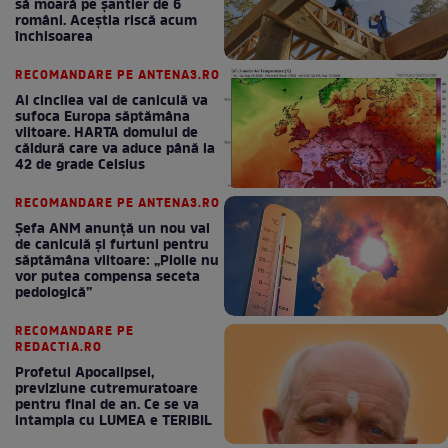
să moară pe şantier de 6
români. Aceștia riscă acum
închisoarea
RECOMANDARE PE ANTENA3.RO
Al cincilea val de caniculă va
sufoca Europa săptămâna
viitoare. HARTA domului de
căldură care va aduce până la
42 de grade Celsius
RECOMANDARE PE ANTENA3.RO
Șefa ANM anunță un nou val
de caniculă și furtuni pentru
săptămâna viitoare: „Ploile nu
vor putea compensa seceta
pedologică”
RECOMANDARE PE
REDACTIA.RO
Profetul Apocalipsei,
previziune cutremuratoare
pentru final de an. Ce se va
intampla cu LUMEA e TERIBIL