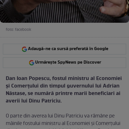
foto: facebook
Adaugă-ne ca sursă preferată în Google
Urmărește SpyNews pe Discover
Dan Ioan Popescu, fostul ministru al Economiei
şi Comerţului din timpul guvernului lui Adrian
Năstase, se numără printre marii beneficiari ai
averii lui Dinu Patriciu.
O parte din averea lui Dinu Patriciu va rămâne pe
mâinile fostului ministru al Economiei şi Comerţului