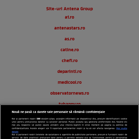
Site-uri Antena Group
a1.ro
antenastars.ro
as.ro
catine.ro
chefi.ro
deparinti.ro
medicool.ro
observatornews.ro
tvhappy.ro
Nouă ne pasă ca datele tale personale să rămână confidențiale
useit.ro
589
Noi și partenerii noștri
stocăm și/sau accesăm informații pe dispozitivul dvs., precum identificatorii cookie
unici pentru prelucrarea datelor cu caracter personal. Puteți accepta sau gestiona preferințele dvs. făcând clic
zutv.ro
mai jos, respectiv vă puteți opune utilizării unui interes legitim în orice moment pe pagina cu politica de
Mai multe
confidențialitate. Aceste alegeri vor fi raportate partenerilor noștri și nu vă vor afecta navigarea.
detalii
Noi si partenerii nostri (retelele de socializare si agentiile de publicitate partenere, precum si furnizorii nostri de
Trends AntenaPLAY
servicii de date analitice) prelucram date pentru a permite website-ului sa functioneze, pentru a personaliza