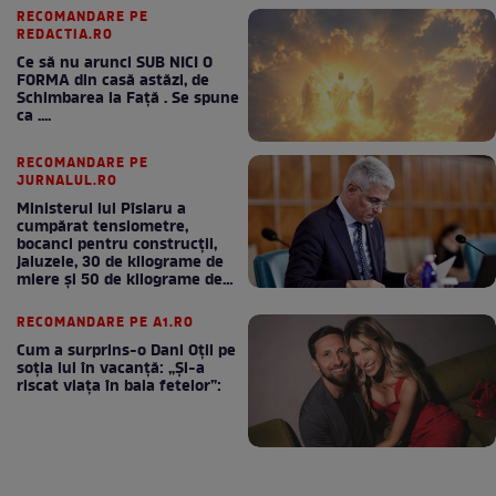
RECOMANDARE PE
REDACTIA.RO
Ce să nu arunci SUB NICI O
FORMA din casă astăzi, de
Schimbarea la Față . Se spune
ca ....
RECOMANDARE PE
JURNALUL.RO
Ministerul lui Pîslaru a
cumpărat tensiometre,
bocanci pentru construcții,
jaluzele, 30 de kilograme de
miere și 50 de kilograme de
cafea
RECOMANDARE PE A1.RO
Cum a surprins-o Dani Oțil pe
soția lui în vacanță: „Și-a
riscat viața în baia fetelor”: