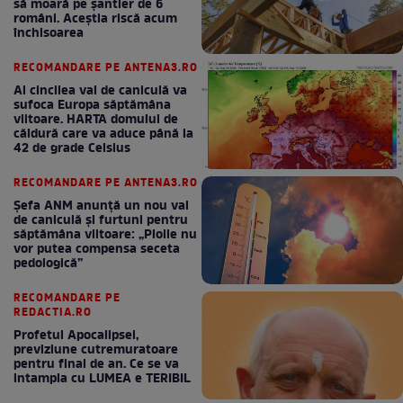
să moară pe şantier de 6
români. Aceștia riscă acum
închisoarea
RECOMANDARE PE ANTENA3.RO
Al cincilea val de caniculă va
sufoca Europa săptămâna
viitoare. HARTA domului de
căldură care va aduce până la
42 de grade Celsius
RECOMANDARE PE ANTENA3.RO
Șefa ANM anunță un nou val
de caniculă și furtuni pentru
săptămâna viitoare: „Ploile nu
vor putea compensa seceta
pedologică”
RECOMANDARE PE
REDACTIA.RO
Profetul Apocalipsei,
previziune cutremuratoare
pentru final de an. Ce se va
intampla cu LUMEA e TERIBIL