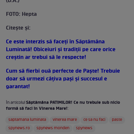
(D.A.)
FOTO: Hepta
Citeşte şi:
Ce este interzis să faceţi în Săptămâna
Luminată! Obiceiuri şi tradiţii pe care orice
creştin ar trebui să le respecte!
Cum să fierbi ouă perfecte de Paşte! Trebuie
doar să urmezi câţiva paşi şi succesul e
garantat!
Săptămâna PATIMILOR! Ce nu trebuie sub nicio
În articolul
formă să faci în Vinerea Mare!
:
saptamana luminata
vinerea mare
ce sa nu faci
paste
spynews.ro
spynews monden
spynews