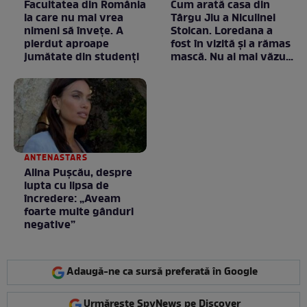
Facultatea din România
Cum arată casa din
la care nu mai vrea
Târgu Jiu a Niculinei
nimeni să înveţe. A
Stoican. Loredana a
pierdut aproape
fost în vizită și a rămas
jumătate din studenţi
mască. Nu ai mai văzut
la nimeni așa ceva:
Fără cuvinte / VIDEO
ANTENASTARS
Alina Pușcău, despre
lupta cu lipsa de
încredere: „Aveam
foarte multe gânduri
negative”
Adaugă-ne ca sursă preferată în Google
Urmărește SpyNews pe Discover