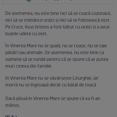
De asemenea, nu este bine nici să se coacă cozonacii,
nici să se mănânce urzici şi nici să se folosească oţet.
Pe Cruce, Iisus hristos a fost bătut cu urzici şi a avut
buzele udete cu oţet.
În Vinerea Mare nu se spală, nu se coase, nu se taie
păsări sau animale. De asemenea, nu este bine ca
oamenii să se tundă pentru că se spune că ar putea
muri cineva din familie.
În Vinerea Mare nu se săvârşeşte Liturghie, iar
mortii nu se îngroapă decât cu bătăi de toacă
Dacă plouă în Vinerea Mare se spune că va fi an
mănos.