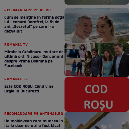
RECOMANDARE PE AS.RO
Cum se menţine în formă soţia
lui Leonard Doroftei, la 51 de
ani. „Secretul” pe care l-a
dezvăluit
ROMANIA TV
Mirabela Grădinaru, mutare de
ultimă oră. Nicuşor Dan, anunţ
despre Prima Doamnă pe
Facebook
ROMANIA TV
Este COD ROŞU. Când vine
urgia în Bucureşti
RECOMANDARE PE ANTENA3.RO
Un moldovean care muncea în
Italia doar de o zi a fost lăsat