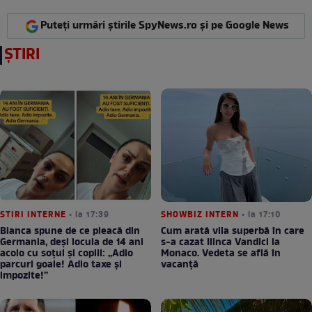
Puteți urmări știrile SpyNews.ro și pe Google News
ȘTIRI
STIRI INTERNE
• la 17:39
SHOWBIZ INTERN
• la 17:10
Bianca spune de ce pleacă din
Cum arată vila superbă în care
Germania, deși locuia de 14 ani
s-a cazat Ilinca Vandici la
acolo cu soțul și copiii: „Adio
Monaco. Vedeta se află în
parcuri goale! Adio taxe și
vacanță
impozite!”