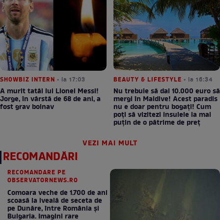
SHOWBIZ INTERN
• la 17:03
BEAUTY & LIFESTYLE
• la 16:34
A murit tatăl lui Lionel Messi!
Nu trebuie să dai 10.000 euro să
Jorge, în vârstă de 68 de ani, a
mergi în Maldive! Acest paradis
fost grav bolnav
nu e doar pentru bogați! Cum
poți să vizitezi insulele la mai
puțin de o pătrime de preț
VEZI MAI MULT
RECOMANDĂRI
RECOMANDARE PE
OBSERVATORNEWS.RO
Comoara veche de 1.700 de ani
scoasă la iveală de seceta de
pe Dunăre, între România şi
Bulgaria. Imagini rare