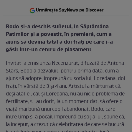
Urmărește SpyNews pe Discover
Bodo şi-a deschis sufletul, în Săptămâna
Patimilor şi a povestit, în premieră, cum a
ajuns să devină tatăl a doi fraţi pe care i-a
găsit într-un centru de plasament.
Invitat la emisiunea Necenzurat, difuzată de Antena
Stars, Bodo a dezvăluit, pentru prima dată, cum a
ajuns să adopte, împreună cu soţia lui, Loredana, doi
fraţi, în vârstă de 3 şi 4 ani. Artistul a mărturisit că,
deşi atât el, cât şi Loredana, nu au nicio problemă de
fertilitate, şi-au dorit, la un moment dat, să ofere o
viaţă mai bună unui copil abandonat. Bodo, care
între timp s-a pocăit împreună cu soţia lui, spune că,
la început, a crezut că celebritatea de care se bucură