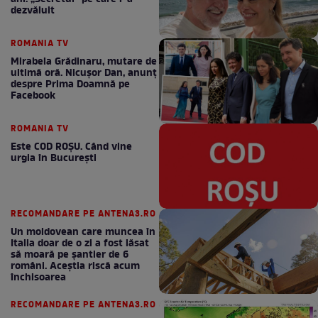
dezvăluit
ROMANIA TV
Mirabela Grădinaru, mutare de
ultimă oră. Nicuşor Dan, anunţ
despre Prima Doamnă pe
Facebook
ROMANIA TV
Este COD ROŞU. Când vine
urgia în Bucureşti
RECOMANDARE PE ANTENA3.RO
Un moldovean care muncea în
Italia doar de o zi a fost lăsat
să moară pe şantier de 6
români. Aceștia riscă acum
închisoarea
RECOMANDARE PE ANTENA3.RO