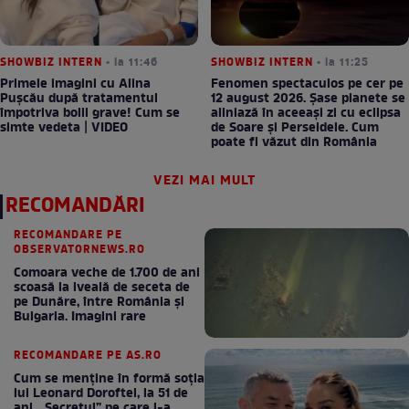
SHOWBIZ INTERN
• la 11:46
SHOWBIZ INTERN
• la 11:25
Primele imagini cu Alina
Fenomen spectaculos pe cer pe
Pușcău după tratamentul
12 august 2026. Șase planete se
împotriva bolii grave! Cum se
aliniază în aceeași zi cu eclipsa
simte vedeta | VIDEO
de Soare și Perseidele. Cum
poate fi văzut din România
VEZI MAI MULT
RECOMANDĂRI
RECOMANDARE PE
OBSERVATORNEWS.RO
Comoara veche de 1.700 de ani
scoasă la iveală de seceta de
pe Dunăre, între România şi
Bulgaria. Imagini rare
RECOMANDARE PE AS.RO
Cum se menţine în formă soţia
lui Leonard Doroftei, la 51 de
ani. „Secretul” pe care l-a