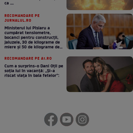
ca ....
RECOMANDARE PE
JURNALUL.RO
Ministerul lui Pîslaru a
cumpărat tensiometre,
bocanci pentru construcții,
jaluzele, 30 de kilograme de
miere și 50 de kilograme de
cafea
RECOMANDARE PE A1.RO
Cum a surprins-o Dani Oțil pe
soția lui în vacanță: „Și-a
riscat viața în baia fetelor”: