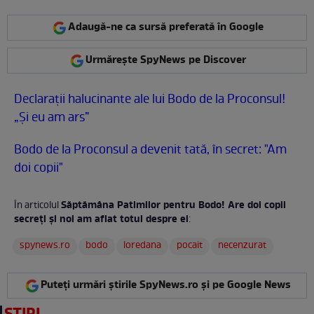
Adaugă-ne ca sursă preferată în Google
Urmărește SpyNews pe Discover
Declaraţii halucinante ale lui Bodo de la Proconsul!
„Şi eu am ars”
Bodo de la Proconsul a devenit tată, în secret: "Am
doi copii"
Săptămâna Patimilor pentru Bodo! Are doi copii
În articolul
secreţi şi noi am aflat totul despre ei
:
spynews.ro
bodo
loredana
pocait
necenzurat
Puteți urmări știrile SpyNews.ro și pe Google News