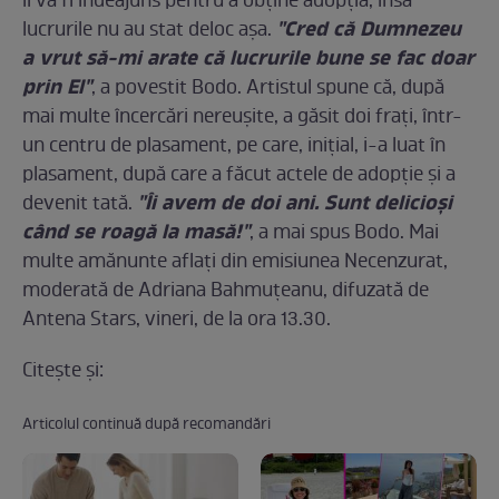
îi va fi îndeajuns pentru a obţine adopţia, însă
"Cred că Dumnezeu
lucrurile nu au stat deloc aşa.
a vrut să-mi arate că lucrurile bune se fac doar
prin El"
, a povestit Bodo. Artistul spune că, după
mai multe încercări nereuşite, a găsit doi fraţi, într-
un centru de plasament, pe care, iniţial, i-a luat în
plasament, după care a făcut actele de adopţie şi a
"Îi avem de doi ani. Sunt delicioşi
devenit tată.
când se roagă la masă!"
, a mai spus Bodo. Mai
multe amănunte aflaţi din emisiunea Necenzurat,
moderată de Adriana Bahmuţeanu, difuzată de
Antena Stars, vineri, de la ora 13.30.
Citeşte şi:
Articolul continuă după recomandări