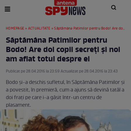
HOMEPAGE
»
ACTUALITATE
» Săptămâna Patimilor pentru Bodo! Are doi copii secreţi şi noi am aflat totul despre ei
Săptămâna Patimilor pentru
Bodo! Are doi copii secreţi şi noi
am aflat totul despre ei
Publicat pe 28.04.2016 la 23:59 Actualizat pe 28.04.2016 la 23:43
Bodo şi-a deschis sufletul, în Săptămâna Patimilor şi
a povestit, în premieră, cum a ajuns să devină tatăl a
doi fraţi pe care i-a găsit într-un centru de
plasament.