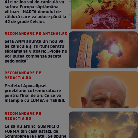
Al cincilea val de caniculă va
sufoca Europa săptămâna
viitoare. HARTA domului de
căldură care va aduce până la
42 de grade Celsius
RECOMANDARE PE ANTENA3.RO
Șefa ANM anunță un nou val
de caniculă și furtuni pentru
săptămâna viitoare: „Ploile nu
vor putea compensa seceta
pedologică”
RECOMANDARE PE
REDACTIA.RO
Profetul Apocalipsei,
previziune cutremuratoare
pentru final de an. Ce se va
intampla cu LUMEA e TERIBIL
RECOMANDARE PE
REDACTIA.RO
Ce să nu arunci SUB NICI O
FORMA din casă astăzi, de
Schimbarea la Față . Se spune