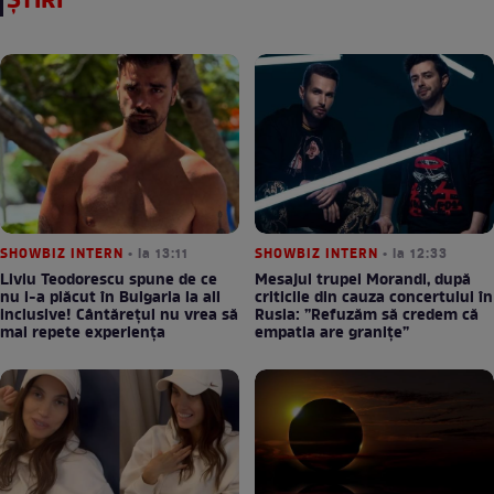
ȘTIRI
SHOWBIZ INTERN
• la 13:11
SHOWBIZ INTERN
• la 12:33
Liviu Teodorescu spune de ce
Mesajul trupei Morandi, după
nu i-a plăcut în Bulgaria la all
criticile din cauza concertului în
inclusive! Cântărețul nu vrea să
Rusia: ”Refuzăm să credem că
mai repete experiența
empatia are granițe”