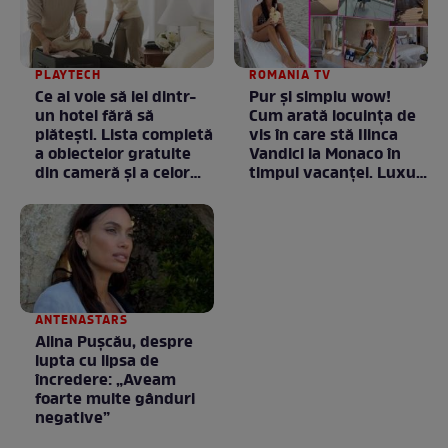
PLAYTECH
ROMANIA TV
Ce ai voie să iei dintr-
Pur și simplu wow!
un hotel fără să
Cum arată locuința de
plătești. Lista completă
vis în care stă Ilinca
a obiectelor gratuite
Vandici la Monaco în
din cameră și a celor
timpul vacanței. Luxul
care rămân
e în starea lui pură.
proprietatea unității
Totul arată ca în filme!
/ GALERIE FOTO
ANTENASTARS
Alina Pușcău, despre
lupta cu lipsa de
încredere: „Aveam
foarte multe gânduri
negative”