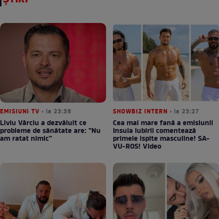
EMISIUNI TV
• la 23:38
SHOWBIZ INTERN
• la 23:27
Liviu Vârciu a dezvăluit ce
Cea mai mare fană a emisiunii
probleme de sănătate are: ”Nu
Insula iubirii comentează
am ratat nimic”
primele ispite masculine! SA-
VU-ROS! Video