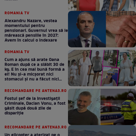
ROMANIA TV
Alexandru Nazare, vestea
momentului pentru
pensionari. Guvernul vrea să le
mărească pensiile în 2027:
Avem în calcul o indexare
ROMANIA TV
Cum a ajuns să arate Oana
Roman după ce a slăbit 30 de
kg. E în cea mai bună formă a
ei! Nu și-a micșorat nici
stomacul și nu a făcut nici
Mounjaro / GALERIE FOTO
RECOMANDARE PE ANTENA3.RO
Fostul șef de la Investigații
Criminale, Dacian Vonu, a fost
găsit după două zile de
dispariţie
RECOMANDARE PE ANTENA3.RO
Un elicopter a aterizat pe o