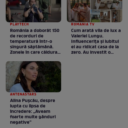
PLAYTECH
ROMANIA TV
România a doborât 150
Cum arată vila de lux a
de recorduri de
Valeriei Lungu.
temperatură într-o
Influencerița și iubitul
singură săptămână.
ei au ridicat casa de la
Zonele în care căldura a
zero. Au investit o
ajuns la valori
avere în ea, dar fiecare
neobișnuite
bănuț a meritat. E mai
ceva ca în filme! /
GALERIE FOTO
ANTENASTARS
Alina Pușcău, despre
lupta cu lipsa de
încredere: „Aveam
foarte multe gânduri
negative”