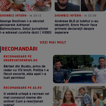
SHOWBIZ INTERN
• la 23:12
SHOWBIZ INTERN
• la 22:39
George Restivan i-a sărutat
Andreea BLD și iubitul s-au
picioarele Adrianei
despărțit. Emre Munir face
Bahmuțeanu. Soțul jurnalistei
primele declarații despre
i-a adresat cuvinte dulci | VIDEO
separare
VEZI MAI MULT
RECOMANDĂRI
RECOMANDARE PE
OBSERVATORNEWS.RO
Bărbat din Buzău, prins de
radar cu 172 km/h. Poliţia i-a
făcut escortă, abia apoi i-a
luat permisul
RECOMANDARE PE AS.RO
O vedetă uriașă a recreat cel
mai cunoscut meme din
online! Cum a reacționat
iubita?