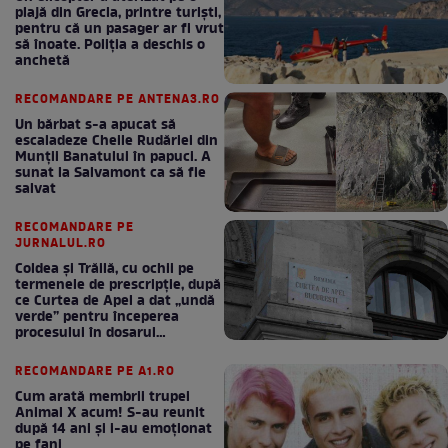
plajă din Grecia, printre turiști,
pentru că un pasager ar fi vrut
să înoate. Poliția a deschis o
anchetă
RECOMANDARE PE ANTENA3.RO
Un bărbat s-a apucat să
escaladeze Cheile Rudăriei din
Munții Banatului în papuci. A
sunat la Salvamont ca să fie
salvat
RECOMANDARE PE
JURNALUL.RO
Coldea și Trăilă, cu ochii pe
termenele de prescripție, după
ce Curtea de Apel a dat „undă
verde” pentru începerea
procesului în dosarul
„Generalilor”
RECOMANDARE PE A1.RO
Cum arată membrii trupei
Animal X acum! S-au reunit
după 14 ani și i-au emoționat
pe fani