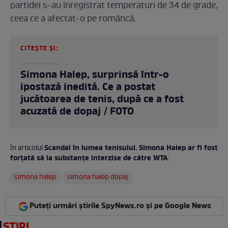
partidei s-au înregistrat temperaturi de 34 de grade,
ceea ce a afectat-o pe româncă.
CITEȘTE ȘI:
Simona Halep, surprinsă într-o
ipostază inedită. Ce a postat
jucătoarea de tenis, după ce a fost
acuzată de dopaj / FOTO
Scandal în lumea tenisului. Simona Halep ar fi fost
În articolul
forțată să ia substanțe interzise de către WTA
:
simona halep
simona halep dopaj
Puteți urmări știrile SpyNews.ro și pe Google News
ȘTIRI