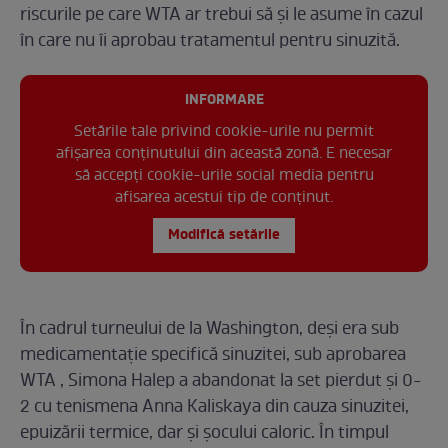
riscurile pe care WTA ar trebui să și le asume în cazul
în care nu îi aprobau tratamentul pentru sinuzită.
INFORMARE
Setările tale privind cookie-urile nu permit
afișarea conținutului din această zonă. E necesar
să accepți cookie-urile social media pentru
afisarea acestui tip de conținut.
Modifică setările
În cadrul turneului de la Washington, deși era sub
medicamentație specifică sinuzitei, sub aprobarea
WTA , Simona Halep a abandonat la set pierdut și 0-
2 cu tenismena Anna Kaliskaya din cauza sinuzitei,
epuizării termice, dar și șocului caloric. În timpul