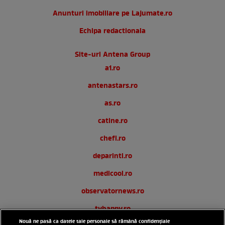
Anunturi imobiliare pe Lajumate.ro
Echipa redactionala
Site-uri Antena Group
a1.ro
antenastars.ro
as.ro
catine.ro
chefi.ro
deparinti.ro
medicool.ro
observatornews.ro
tvhappy.ro
Nouă ne pasă ca datele tale personale să rămână confidențiale